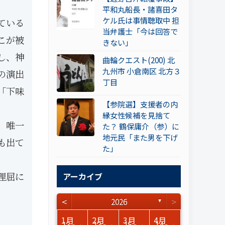
平和丸船長・諸喜田タ
ケル氏は事情聴取中 担
ている
当弁護士「今は回答で
こが被
きない」
し、神
曲輪クエスト(200) 北
九州市 小倉南区 北方３
の演出
丁目
「下味
【参院選】支援者の内
縁女性候補を見捨て
、唯一
た？ 鶴保庸介（参）に
地元民「また男を下げ
も出て
た」
理屈に
アーカイブ
<
>
2026
▼
3月
3月
3月
3月
3月
3月
3月
3月
3月
3月
3月
3月
3月
3月
3月
3月
4月
4月
4月
4月
4月
4月
4月
4月
4月
4月
4月
4月
4月
4月
4月
4月
1月
2月
3月
4月
15
17
17
14
14
15
14
12
14
15
0
0
3
0
0
1
16
15
14
16
13
13
12
12
13
13
0
0
3
2
0
0
13
13
15
14