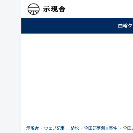
曲輪ク
示現舎
ウェブ記事
論説
全国部落調査事件
全国