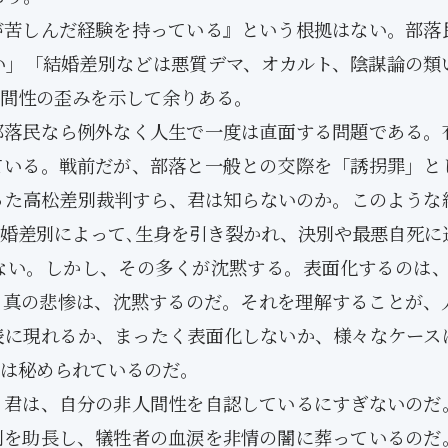
Posts
Posts
Posts
Posts
Posts
Posts
Posts
Posts
Posts
Posts
Posts
Posts
Posts
Posts
Posts
Post
Posts
Posts
Posts
Posts
Posts
Posts
Posts
Posts
Posts
Posts
Posts
Posts
Posts
Posts
Posts
Post
苦しんだ経験を持っている』という根拠はない。部落
5月
5月
5月
5月
5月
5月
5月
5月
5月
5月
5月
5月
5月
5月
5月
5月
6月
6月
6月
6月
6月
6月
6月
6月
6月
6月
6月
6月
6月
6月
6月
6月
12
14
11
12
14
12
11
11
11
7
0
0
2
2
0
0
13
13
14
14
15
12
13
13
12
9
0
0
2
0
0
1
Posts
Posts
Posts
Posts
Posts
Posts
Posts
Posts
Posts
Posts
Posts
Posts
Posts
Posts
Posts
Posts
Posts
Posts
Posts
Posts
Posts
Posts
Posts
Posts
Posts
Posts
Posts
Posts
Posts
Posts
Posts
Post
い」「結婚差別などは悪質デマ、オカルト、陰謀論の類
9月
9月
9月
9月
9月
9月
9月
9月
9月
9月
9月
9月
9月
9月
9月
9月
10月
10月
10月
10月
10月
10月
10月
10月
10月
10月
10月
10月
10月
10月
10月
10月
間性の歪みを示して余りある。
15
13
16
16
14
13
12
12
13
12
0
0
4
2
1
1
15
19
16
13
17
12
13
14
13
11
0
0
7
2
0
1
Posts
Posts
Posts
Posts
Posts
Posts
Posts
Posts
Posts
Posts
Posts
Posts
Posts
Posts
Post
Post
Posts
Posts
Posts
Posts
Posts
Posts
Posts
Posts
Posts
Posts
Posts
Posts
Posts
Posts
Posts
Post
落民なら例外なく人生で一度は直面する問題である。
ている。戦前だが、部落と一般との交際を「誘拐罪」と
った高松差別裁判すら、君は知らないのか。このような
結婚差別によって､生身を引き裂かれ、決別や最悪自死に
ない。しかし、その多くが沈黙する。表面化するのは、
。真の悲惨は、沈黙するのだ。それを理解することが、
表に現れるか、まったく表面化しないか、様々なケース
は秘められているのだ。
君は、自分の非人間性を自認しているにすぎないのだ
別を助長し、犠牲者の血涙を非情の闇に葬っているのだ