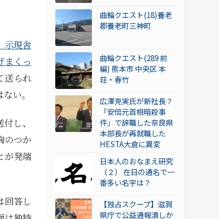
曲輪クエスト(18)養老
郡養老町三神町
、示現舎
曲輪クエスト(289 前
げまくっ
編) 熊本市 中央区 本
て送られ
荘・春竹
はない。
広澤克実氏が新社長？
「安倍元首相暗殺事
送付し、
件」で辞職した奈良県
本部長が再就職した
胸のつか
HESTA大倉に異変
とが発端
日本人のおなまえ研究
（２） 在日の通名で一
番多い名字は？
は回答し
【独占スクープ】滋賀
県庁で公益通報潰しか
面は独特