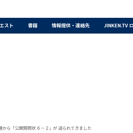
エスト
書籍
情報提供・連絡先
JINKEN.TV
連から「公開質問状 ６－２」が 送られてきました