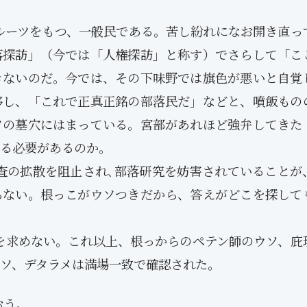
ルーツをもつ、一般民である。苦し紛れになお開き直っ
落探訪」（今では「人権探訪」と称す）でさらして「こ
きないのだ。今では、その下味野では旗色が悪いと自覚
移し、「これで正真正銘の部落民だ」などと、噴飯もの
ソの墓穴にはまっている。宮部があれほど強弁してきた
る必要があるのか。
査の拡散を阻止され､部落研究を妨害されていることが
らない。根っこがウソつきだから、答えがどこを探して
答を求めない。これ以上、根っからのペテン師のウソ、庇
ソ、デタラメは満場一致で確認された。
1月
1月
1月
1月
1月
1月
1月
1月
1月
1月
1月
1月
1月
1月
1月
1月
2月
2月
2月
2月
2月
2月
2月
2月
2月
2月
2月
2月
2月
2月
2月
2月
おう。
13
12
13
11
11
12
11
10
11
9
0
0
0
0
0
1
13
12
14
12
14
13
12
12
11
13
0
2
3
0
0
1