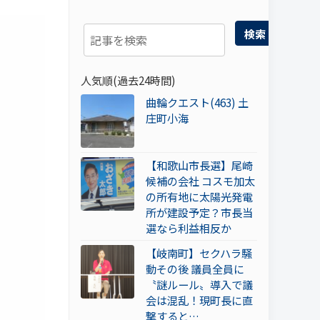
検索
人気順(過去24時間)
曲輪クエスト(463) 土
庄町小海
【和歌山市長選】尾崎
候補の会社 コスモ加太
の所有地に太陽光発電
所が建設予定？市長当
選なら利益相反か
【岐南町】セクハラ騒
動その後 議員全員に
〝謎ルール〟導入で議
会は混乱！現町長に直
撃すると…