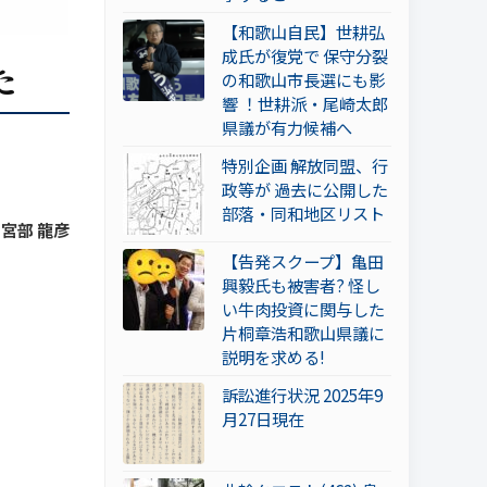
【和歌山自民】世耕弘
成氏が復党で 保守分裂
た
の和歌山市長選にも影
響 ！世耕派・尾崎太郎
県議が有力候補へ
特別企画 解放同盟、行
政等が 過去に公開した
部落・同和地区リスト
 宮部 龍彦
【告発スクープ】亀田
興毅氏も被害者? 怪し
い牛肉投資に関与した
片桐章浩和歌山県議に
説明を求める!
訴訟進行状況 2025年9
月27日現在