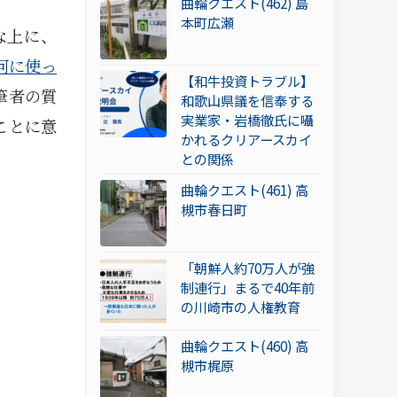
曲輪クエスト(462) 島
本町広瀬
な上に、
何に使っ
【和牛投資トラブル】
筆者の質
和歌山県議を信奉する
実業家・岩橋徹氏に囁
ことに意
かれるクリアースカイ
との関係
曲輪クエスト(461) 高
槻市春日町
「朝鮮人約70万人が強
制連行」まるで40年前
の川崎市の人権教育
曲輪クエスト(460) 高
槻市梶原