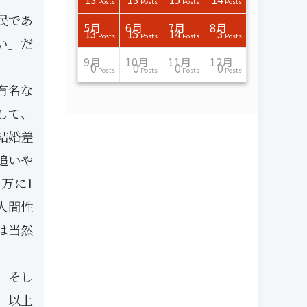
Posts
Posts
Posts
Posts
Posts
Posts
Posts
Posts
Posts
Posts
Posts
Posts
Posts
Posts
Posts
Post
Posts
Posts
Posts
Posts
Posts
Posts
Posts
Posts
Posts
Posts
Posts
Posts
Posts
Posts
Posts
Posts
Posts
Posts
Posts
Posts
民であ
7月
7月
7月
7月
7月
7月
7月
7月
7月
7月
7月
7月
7月
7月
7月
7月
8月
8月
8月
8月
8月
8月
8月
8月
8月
8月
8月
8月
8月
8月
8月
8月
5月
6月
7月
8月
15
16
13
16
15
12
15
13
13
13
0
0
0
2
0
0
13
14
10
11
12
10
11
14
7
9
0
0
0
0
4
0
13
15
14
3
Posts
Posts
Posts
Posts
Posts
Posts
Posts
Posts
Posts
Posts
Posts
Posts
Posts
Posts
Posts
Posts
Posts
Posts
Posts
Posts
Posts
Posts
Posts
Posts
Posts
Posts
Posts
Posts
Posts
Posts
Posts
Posts
Posts
Posts
Posts
Posts
い」だ
11月
11月
11月
11月
11月
11月
11月
11月
11月
11月
11月
11月
11月
11月
11月
11月
12月
12月
12月
12月
12月
12月
12月
12月
12月
12月
12月
12月
12月
12月
12月
12月
9月
10月
11月
12月
13
16
13
13
13
13
14
13
13
13
4
0
2
6
0
1
12
17
14
11
12
12
13
12
10
9
9
0
0
0
1
1
0
0
0
0
Posts
Posts
Posts
Posts
Posts
Posts
Posts
Posts
Posts
Posts
Posts
Posts
Posts
Posts
Posts
Post
Posts
Posts
Posts
Posts
Posts
Posts
Posts
Posts
Posts
Posts
Posts
Posts
Posts
Posts
Post
Post
Posts
Posts
Posts
Posts
有名な
して、
結婚差
追いや
万に1
人間性
は当然
。そし
。以上