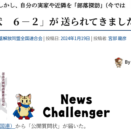
 ６－２」が 送られてきまし
落解放同盟全国連合会
| 投稿日:
2024年1月19日
|
投稿者:
宮部 龍彦
By
国連）
から「公開質問状」が届いた。