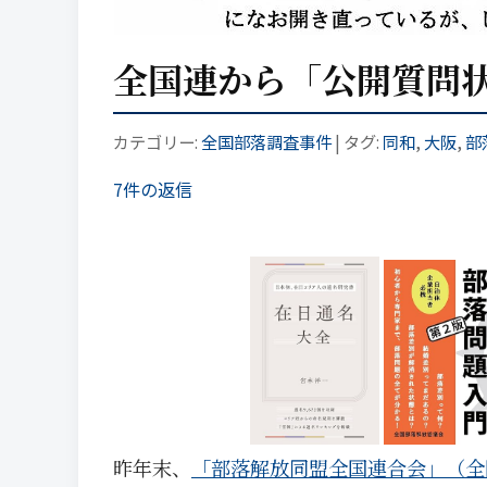
全国連から「公開質問状
カテゴリー:
全国部落調査事件
| タグ:
同和
,
大阪
,
部
7件の返信
昨年末、
「部落解放同盟全国連合会」（全