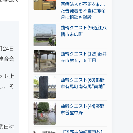
医療法人が不正を糺し
た告発者を不当に排除
県に相談も黙殺
曲輪クエスト(9)近江八
幡市末広町
月24日
曲輪クエスト(129)藤井
連合会
寺市林５，６丁目
ット上
曲輪クエスト(60)熊野
し、そ
市有馬町南有馬“南地”
曲輪クエスト(44)秦野
市曽屋中野
明白に
【辺野古沖転覆事故】