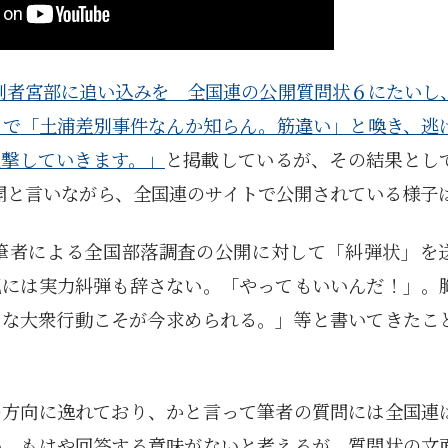
別者宮部に追い込みを 全国連の公開質問状６にたいし
トで「土浦差別事件なんか知らん。筋違い」と喚き、逃
追撃していきます。」
と掲載しているが、その結果とし
公開と言いながら、全国連のサイトで公開されている様子
筆者による全国部落調査の公開に対して「糾弾状」を
犯には実力糾弾も辞さない。「やってもいいんだ！」。
うな大衆行動こそが今求められる。」等と書いてきたこ
の方向に逸れており、かと言って筆者の質問には全国連
い。もはや回答する意味がないと考えるが、質問状の文