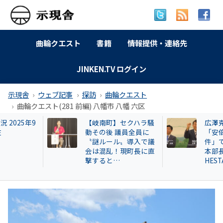
曲輪クエスト
書籍
情報提供・連絡先
JINKEN.TV ログイン
示現舎
ウェブ記事
探訪
曲輪クエスト
曲輪クエスト(281 前編) 八幡市 八幡 六区
【岐南町】セクハラ騒
広澤克実氏が新社
動その後 議員全員に
「安倍元首相暗殺
〝謎ルール〟導入で議
件」で辞職した奈
会は混乱！現町長に直
本部長が再就職し
撃すると…
HESTA大倉に異変