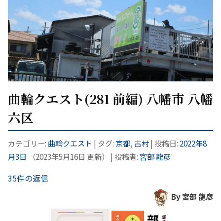
曲輪クエスト(281 前編) 八幡市 八幡
六区
カテゴリー:
曲輪クエスト
| タグ:
京都
,
古村
| 投稿日:
2022年8
月3日
（
2023年5月16日
更新）
|
投稿者:
宮部 龍彦
35件の返信
By 宮部 龍彦