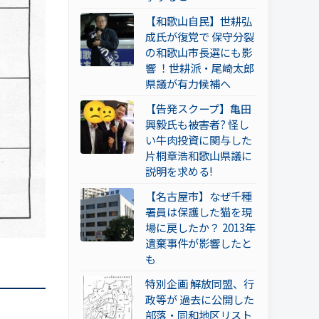
【和歌山自民】世耕弘
成氏が復党で 保守分裂
の和歌山市長選にも影
響 ！世耕派・尾崎太郎
県議が有力候補へ
【告発スクープ】亀田
興毅氏も被害者? 怪し
い牛肉投資に関与した
片桐章浩和歌山県議に
説明を求める!
【名古屋市】なぜ千種
署員は保護した猫を現
場に戻したか？ 2013年
遺棄事件が影響したと
も
特別企画 解放同盟、行
政等が 過去に公開した
部落・同和地区リスト