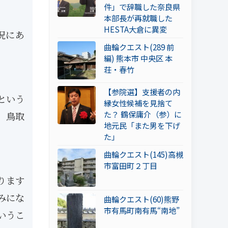
件」で辞職した奈良県
本部長が再就職した
HESTA大倉に異変
況にあ
曲輪クエスト(289 前
編) 熊本市 中央区 本
荘・春竹
【参院選】支援者の内
という
縁女性候補を見捨て
た？ 鶴保庸介（参）に
、鳥取
地元民「また男を下げ
た」
曲輪クエスト(145)高槻
市富田町２丁目
ります
みにな
曲輪クエスト(60)熊野
市有馬町南有馬“南地”
いうこ