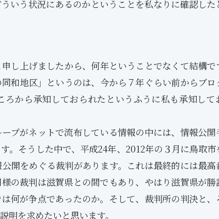
どういう状況にあるのかということを私なりに確認した
と申し上げましたから、何年ということでなくて結構で
の同和地区」というのは、今から７年ぐらい前からブロ
ころから承知しておられたというふうに私も承知して
ープがネットで流布している情報の中には、情報公開
す。そうした中で、平成24年、2012年の３月に鳥取市
報公開をめぐる裁判があります。これは最終的には最高
同様の裁判は滋賀県との間でもあり、やはり滋賀県が勝
では何が争点であったのか。そして、裁判所の判決と、
1月
1月
1月
1月
1月
1月
1月
1月
1月
1月
1月
1月
1月
1月
1月
1月
2月
2月
2月
2月
2月
2月
2月
2月
2月
2月
2月
2月
2月
2月
2月
2月
説明を求めたいと思います。
13
12
13
11
11
12
11
10
11
9
0
0
0
0
0
1
13
12
14
12
14
13
12
12
11
13
0
2
3
0
0
1