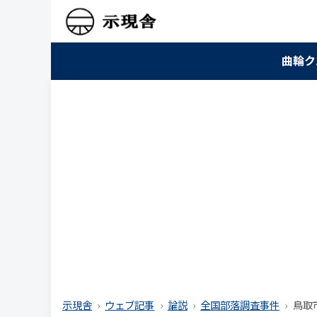
曲輪ク
示現舎
ウェブ記事
論説
全国部落調査事件
鳥取