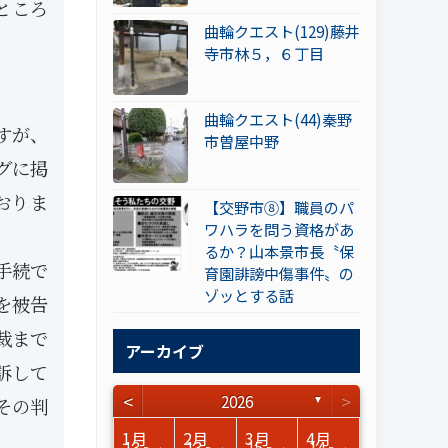
ところ
曲輪クエスト(129)藤井
寺市林５，６丁目
曲輪クエスト(44)秦野
すが、
市曽屋中野
グに掲
おりま
【交野市⑧】職員のパ
ワハラを問う資格があ
るか？山本景市長〝保
手続で
育園誹謗中傷事件〟の
ゾッとする話
を被告
裁まで
アーカイブ
訴して
<
>
2026
その判
▼
3月
3月
3月
3月
3月
3月
3月
3月
3月
3月
3月
3月
3月
3月
3月
3月
4月
4月
4月
4月
4月
4月
4月
4月
4月
4月
4月
4月
4月
4月
4月
4月
1月
2月
3月
4月
15
17
17
14
14
15
14
12
14
15
0
0
3
0
0
1
16
15
14
16
13
13
12
12
13
13
0
0
3
2
0
0
13
13
15
14