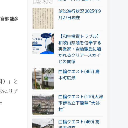
訴訟進行状況 2025年9
月27日現在
 宮部 龍彦
【和牛投資トラブル】
和歌山県議を信奉する
実業家・岩橋徹氏に囁
かれるクリアースカイ
との関係
曲輪クエスト(462) 島
本町広瀬
料）」と
妙にリア
曲輪クエスト(110)大津
。
市伊香立下龍華 “大谷
村”
曲輪クエスト(460) 高
槻市梶原