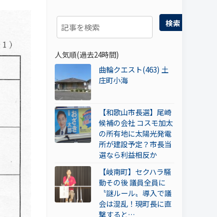
検索
人気順(過去24時間)
曲輪クエスト(463) 土
庄町小海
【和歌山市長選】尾崎
候補の会社 コスモ加太
の所有地に太陽光発電
所が建設予定？市長当
選なら利益相反か
【岐南町】セクハラ騒
動その後 議員全員に
〝謎ルール〟導入で議
会は混乱！現町長に直
撃すると…