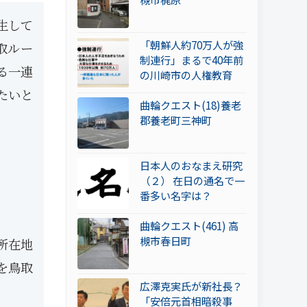
生して
「朝鮮人約70万人が強
取ルー
制連行」まるで40年前
る一連
の川崎市の人権教育
たいと
曲輪クエスト(18)養老
郡養老町三神町
日本人のおなまえ研究
（２） 在日の通名で一
番多い名字は？
曲輪クエスト(461) 高
槻市春日町
所在地
を鳥取
広澤克実氏が新社長？
「安倍元首相暗殺事