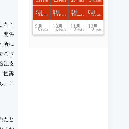
Posts
Posts
Posts
Posts
Posts
Posts
Posts
Posts
Posts
Posts
Posts
Posts
Posts
Posts
Posts
Post
Posts
Posts
Posts
Posts
Posts
Posts
Posts
Posts
Posts
Posts
Posts
Posts
Posts
Posts
Posts
Posts
Posts
Posts
Posts
Posts
7月
7月
7月
7月
7月
7月
7月
7月
7月
7月
7月
7月
7月
7月
7月
7月
8月
8月
8月
8月
8月
8月
8月
8月
8月
8月
8月
8月
8月
8月
8月
8月
5月
6月
7月
8月
15
16
13
16
15
12
15
13
13
13
0
0
0
2
0
0
13
14
10
11
12
10
11
14
7
9
0
0
0
0
4
0
13
15
14
4
Posts
Posts
Posts
Posts
Posts
Posts
Posts
Posts
Posts
Posts
Posts
Posts
Posts
Posts
Posts
Posts
Posts
Posts
Posts
Posts
Posts
Posts
Posts
Posts
Posts
Posts
Posts
Posts
Posts
Posts
Posts
Posts
Posts
Posts
Posts
Posts
したこ
11月
11月
11月
11月
11月
11月
11月
11月
11月
11月
11月
11月
11月
11月
11月
11月
12月
12月
12月
12月
12月
12月
12月
12月
12月
12月
12月
12月
12月
12月
12月
12月
9月
10月
11月
12月
13
16
13
13
13
13
14
13
13
13
4
0
2
6
0
1
12
17
14
11
12
12
13
12
10
9
9
0
0
0
1
1
0
0
0
0
Posts
Posts
Posts
Posts
Posts
Posts
Posts
Posts
Posts
Posts
Posts
Posts
Posts
Posts
Posts
Post
Posts
Posts
Posts
Posts
Posts
Posts
Posts
Posts
Posts
Posts
Posts
Posts
Posts
Posts
Post
Post
Posts
Posts
Posts
Posts
、関係
判所に
でござ
松江支
、控訴
も、こ
れたと
れるお