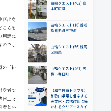
曲輪クエスト(462) 島
本町広瀬
地区出身
曲輪クエスト(18)養老
どちらも
郡養老町三神町
の用語に
なのでし
曲輪クエスト(56)練馬
区練馬
盟の「糾
曲輪クエスト(461) 高
槻市春日町
出身者で
【和牛投資トラブル】
和歌山県議を信奉する
法律上そ
実業家・岩橋徹氏に囁
身者とい
かれるクリアースカイ