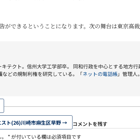
告ができるということになります。次の舞台は東京高裁
ーキテクト。信州大学工学部卒。 同和行政を中心とする地方行
護などの規制利権を研究している。「
ネットの電話帳
」管理人
スト(26)川崎市麻生区早野
→
コメントを残す
ん。
*
が付いている欄は必須項目です
1月
1月
1月
1月
1月
1月
1月
1月
1月
1月
1月
1月
1月
1月
1月
1月
2月
2月
2月
2月
2月
2月
2月
2月
2月
2月
2月
2月
2月
2月
2月
2月
13
12
13
11
11
12
11
10
11
9
0
0
0
0
0
1
13
12
14
12
14
13
12
12
11
13
0
2
3
0
0
1