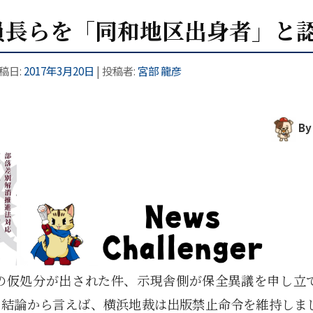
員長らを「同和地区出身者」と
投稿日:
2017年3月20日
|
投稿者:
宮部 龍彦
By
の仮処分が出された件、示現舎側が保全異議を申し立
。結論から言えば、横浜地裁は出版禁止命令を維持しま