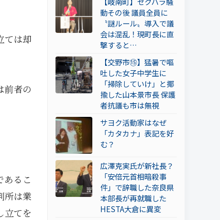
【岐南町】セクハラ騒
動その後 議員全員に
〝謎ルール〟導入で議
会は混乱！現町長に直
立ては却
撃すると…
【交野市⑮】猛暑で嘔
吐した女子中学生に
「掃除していけ」と揶
は前者の
揄した山本景市長 保護
者抗議も市は無視
サヨク活動家はなぜ
「カタカナ」表記を好
む？
広澤克実氏が新社長？
「安倍元首相暗殺事
であるこ
件」で辞職した奈良県
判所は業
本部長が再就職した
HESTA大倉に異変
し立てを