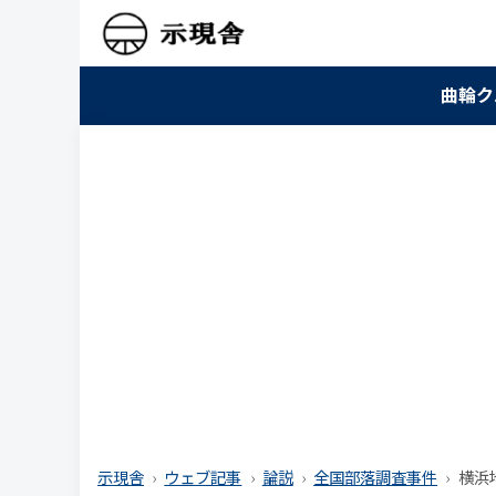
曲輪ク
示現舎
ウェブ記事
論説
全国部落調査事件
横浜