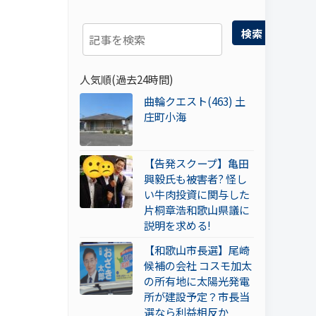
検索
人気順(過去24時間)
曲輪クエスト(463) 土
庄町小海
【告発スクープ】亀田
興毅氏も被害者? 怪し
い牛肉投資に関与した
片桐章浩和歌山県議に
説明を求める!
【和歌山市長選】尾崎
候補の会社 コスモ加太
の所有地に太陽光発電
所が建設予定？市長当
選なら利益相反か