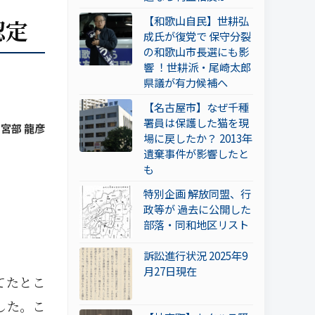
【和歌山自民】世耕弘
認定
成氏が復党で 保守分裂
の和歌山市長選にも影
響 ！世耕派・尾崎太郎
県議が有力候補へ
【名古屋市】なぜ千種
署員は保護した猫を現
 宮部 龍彦
場に戻したか？ 2013年
遺棄事件が影響したと
も
特別企画 解放同盟、行
政等が 過去に公開した
部落・同和地区リスト
訴訟進行状況 2025年9
月27日現在
てたとこ
した。こ