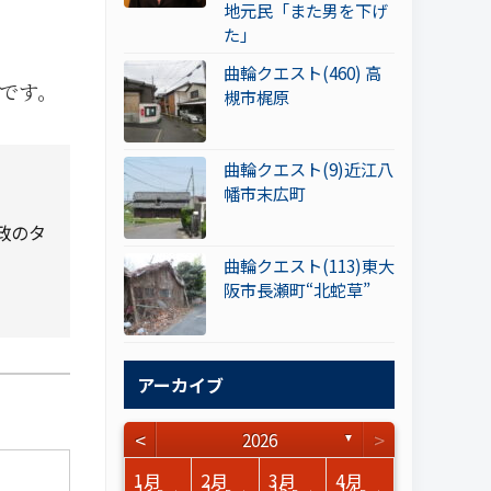
地元民「また男を下げ
た」
曲輪クエスト(460) 高
です。
槻市梶原
曲輪クエスト(9)近江八
幡市末広町
政のタ
。
曲輪クエスト(113)東大
阪市長瀬町“北蛇草”
アーカイブ
<
>
2026
▼
3月
3月
3月
3月
3月
3月
3月
3月
3月
3月
3月
3月
3月
3月
3月
3月
4月
4月
4月
4月
4月
4月
4月
4月
4月
4月
4月
4月
4月
4月
4月
4月
1月
2月
3月
4月
15
17
17
14
14
15
14
12
14
15
0
0
3
0
0
1
16
15
14
16
13
13
12
12
13
13
0
0
3
2
0
0
13
13
15
14