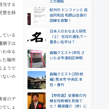
との関係
相当する
紀州の ドンファンと 自
民票を移
由同和会 和歌山会長の
因縁を直撃！
日本人のおなまえ研究
している
（２） 在日の通名で一
番多い名字は？
瀧順子は
いわゆる
曲輪クエスト(459) さ
いたま市浦和区神明
った場所
るようで
曲輪クエスト(289 前
いないの
編) 熊本市 中央区 本
荘・春竹
【参院選】支援者の内
務省のデ
縁女性候補を見捨て
た？ 鶴保庸介（参）に
のでしょ