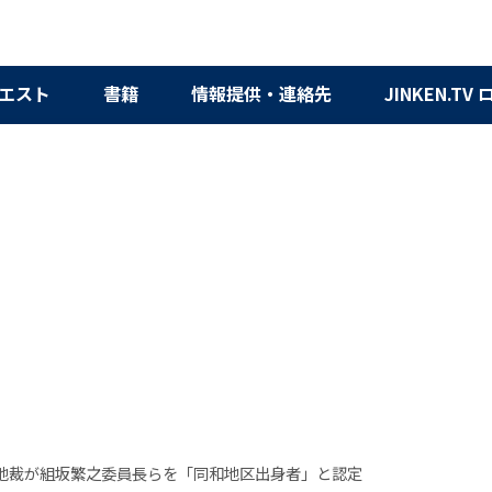
エスト
書籍
情報提供・連絡先
JINKEN.TV
地裁が組坂繁之委員長らを「同和地区出身者」と認定