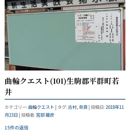
曲輪クエスト(101)生駒郡平群町若
井
カテゴリー:
曲輪クエスト
| タグ:
古村
,
奈良
| 投稿日:
2018年11
月23日
|
投稿者:
宮部 龍彦
15件の返信