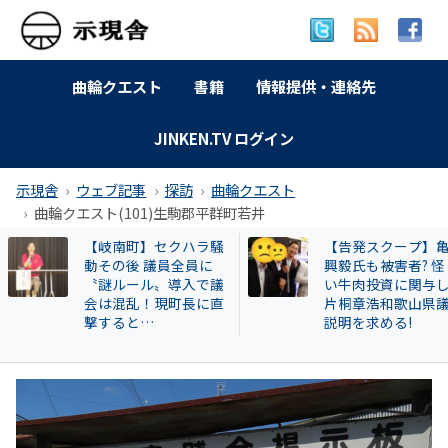
曲輪クエスト
書籍
情報提供・連絡先
JINKEN.TV ログイン
示現舎
ウェブ記事
探訪
曲輪クエスト
曲輪クエスト(101)生駒郡平群町若井
【告発スクープ】亀田
【和歌山自民】世
興毅氏も被害者? 怪し
成氏が復党で 保守
い牛肉投資に関与した
の和歌山市長選に
片桐章浩和歌山県議に
響 ！世耕派・尾崎
説明を求める!
県議が有力候補へ