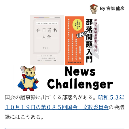
By 宮部 龍彦
国会の議事録に出てくる部落名がある。
昭和５３年
１０月１９日の第０８５回国会 文教委員会
の会議
録にはこうある。