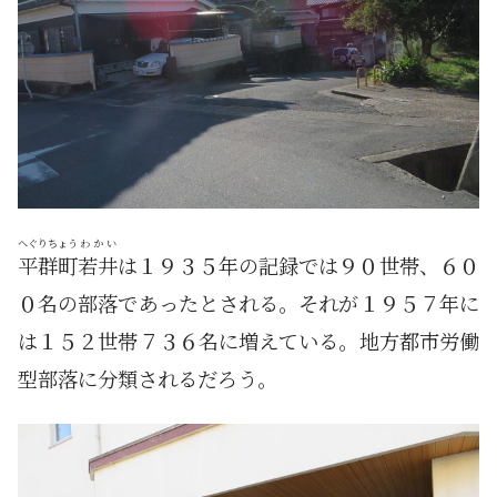
へぐりちょう
わかい
平群町
若井
は１９３５年の記録では９０世帯、６０
０名の部落であったとされる。それが１９５７年に
は１５２世帯７３６名に増えている。地方都市労働
型部落に分類されるだろう。