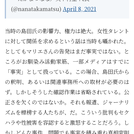
(@nanatakamatsu)
April 8, 2021
当時の島田氏の影響力、権力は絶大。女性タレント
に対して関係を求めるという話は当時も囁かれた。
としてもマリエさんの告発はまだ事実ではない。と
ころがお馴染み活動家筋、一部メディアはすでに
「事実」として扱っている。この場合、島田氏から
の釈明、あるいは関連事務所への取材が必要のは
ず。しかしそうした確認作業は省略されている。公
正さを欠くのではないか。それも報道、ジャーナリ
ズムを標榜する人たちが、だ。こういう批判もセク
ハラや性被害を容認すると激怒することだろう。し
かしどんな事件、問題でも事実を積み重ね真相究明