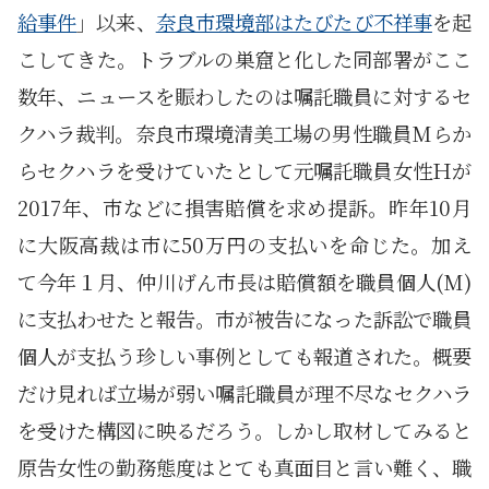
給事件
」以来、
奈良市環境部はたびたび不祥事
を起
こしてきた。トラブルの巣窟と化した同部署がここ
数年、ニュースを賑わしたのは嘱託職員に対するセ
クハラ裁判。奈良市環境清美工場の男性職員Mらか
らセクハラを受けていたとして元嘱託職員女性Ｈが
2017年、市などに損害賠償を求め提訴。昨年10月
に大阪高裁は市に50万円の支払いを命じた。加え
て今年１月、仲川げん市長は賠償額を職員個人(M)
に支払わせたと報告。市が被告になった訴訟で職員
個人が支払う珍しい事例としても報道された。概要
だけ見れば立場が弱い嘱託職員が理不尽なセクハラ
を受けた構図に映るだろう。しかし取材してみると
原告女性の勤務態度はとても真面目と言い難く、職