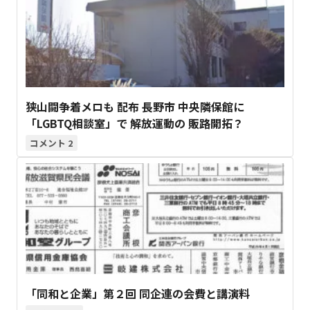
狭山闘争着メロも 配布 長野市 中央隣保館に
「LGBTQ相談室」で 解放運動の 販路開拓？
2
「同和と企業」第２回 同企連の会費と講演料