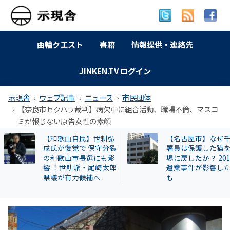
曲輪クエスト
書籍
情報提供・連絡先
JINKEN.TV ログイン
示現舎
ウェブ記事
ニュース
市民団体
【奈良市セクハラ裁判】病欠中に組合活動、職場不倫、マスコ
ミが報じない原告女性の素顔
【和歌山自民】世耕弘
【名古屋市】なぜ
成氏が復党で 保守分裂
署員は保護した猫
の和歌山市長選にも影
場に戻したか？ 20
響 ！世耕派・尾崎太郎
遺棄事件が影響し
県議が有力候補へ
も