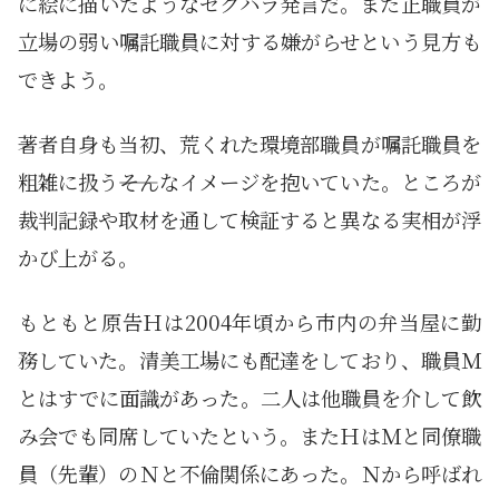
に絵に描いたようなセクハラ発言だ。また正職員が
立場の弱い嘱託職員に対する嫌がらせという見方も
できよう。
著者自身も当初、荒くれた環境部職員が嘱託職員を
粗雑に扱う――そんなイメージを抱いていた。ところが
裁判記録や取材を通して検証すると異なる実相が浮
かび上がる。
もともと原告Ｈは2004年頃から市内の弁当屋に勤
務していた。清美工場にも配達をしており、職員Ｍ
とはすでに面識があった。二人は他職員を介して飲
み会でも同席していたという。またＨはＭと同僚職
員（先輩）のＮと不倫関係にあった。Ｎから呼ばれ