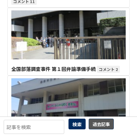
11
全国部落調査事件 第１回弁論準備手続
2
検索
過去記事
森山栄治「人権研修」のカギは福井県庁！？