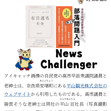
アイキャッチ画像の自民党の高市早苗衆議院議員と
あんどちょう
老紳士は、奈良県
安堵町
にある
平山観光株式会社の
ウェブサイト
から引用したものである。高市議員と
ひらやま
わたる
親密そうな老紳士は同社の
平山
亘
社長（写真撮影