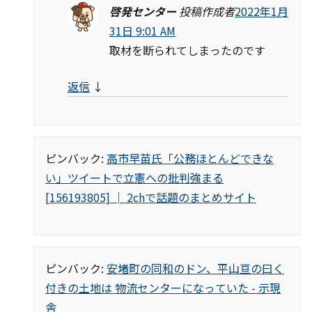
啓発センター
投稿作成者
2022年1月
31日 9:01 AM
取材を断られてしまったのです
返信
↓
ピンバック:
高市早苗氏「公務ほとんどできな
い」ツイートで立憲への批判強まる
[156193805] │ 2chで話題のまとめサイト
ピンバック:
安堵町の同和のドン、平山亘の曰く
付きの土地は 物流センターになっていた - 示現
舎