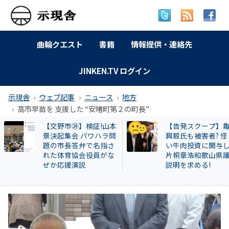
曲輪クエスト
書籍
情報提供・連絡先
JINKEN.TV ログイン
示現舎
ウェブ記事
ニュース
地方
高市早苗を 支援した “安堵町第２の町長”
【交野市㉔】検証!山本
【告発スクープ】
景決起集会 パワハラ問
興毅氏も被害者? 怪
題の市長答弁で名指さ
い牛肉投資に関与
れた体育協会役員がな
片桐章浩和歌山県
ぜか応援演説
説明を求める!