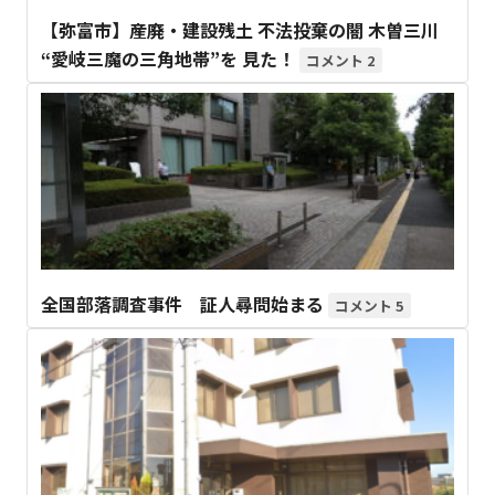
【弥富市】産廃・建設残土 不法投棄の闇 木曽三川
“愛岐三魔の三角地帯”を 見た！
2
全国部落調査事件 証人尋問始まる
5