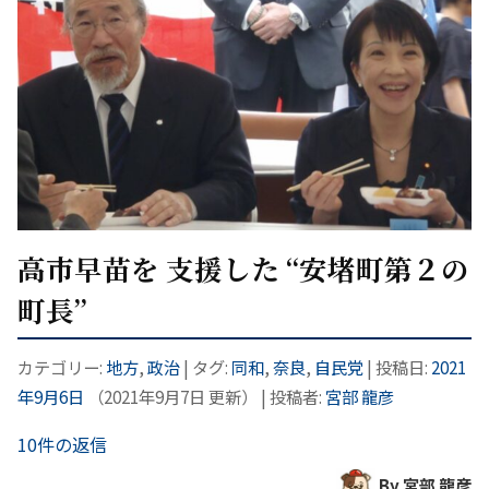
高市早苗を 支援した “安堵町第２の
町長”
カテゴリー:
地方
,
政治
| タグ:
同和
,
奈良
,
自民党
| 投稿日:
2021
年9月6日
（
2021年9月7日
更新）
|
投稿者:
宮部 龍彦
10件の返信
By 宮部 龍彦