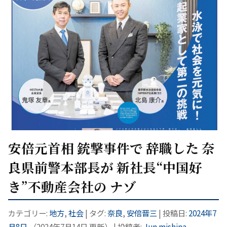
安倍元首相 銃撃事件で 辞職した 奈
良県前警本部長が 新社長“中国好
き”不動産会社の ナゾ
カテゴリー:
地方
,
社会
| タグ:
奈良
,
安倍晋三
| 投稿日:
2024年7
月8日
（
2024年7月14日
更新）
|
投稿者:
Jun mishina