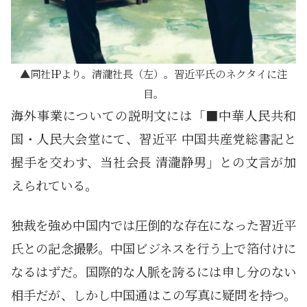
同社㏋より。清瀧社長（左）。習近平氏のネクタイに注
目。
海外事業についての説明文には「■中華人民共和
国・人民大会堂にて、習近平 中国共産党総書記と
握手を交わす、当社会長 清瀧静男」との文言が加
えられている。
独裁を強め中国内では圧倒的な存在になった習近平
氏との記念撮影。中国ビジネスを行う上で箔付けに
なるはずだ。国際的な人脈を誇るには申し分のない
相手だが、しかし中国通はこの写真に疑問を持つ。