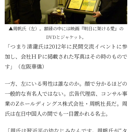
周帆氏（左）。額縁の中には映画『明日に架ける愛』の
DVDとジャケット。
「つまり清瀧氏は2012年に民間交流イベントに参
加し、会社ＨＰに掲載された写真はその時のもので
す」（在阪華僑）
一方、左にいる男性は誰なのか。顔で分かるほどの
一般的な有名人ではない。広告代理店、コンサル事
業のZホールディングス株式会社・周帆社長だ。周
氏は在日中国人の間でも一目置かれる名士。
「周氏は習近平の幼なじみなんです。周帆氏が“タ