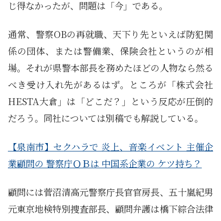
じ得なかったが、問題は「今」である。
通常、警察OBの再就職、天下り先といえば防犯関
係の団体、または警備業、保険会社というのが相
場。それが県警本部長を務めたほどの人物なら然る
べき受け入れ先があるはず。ところが「株式会社
HESTA大倉」は「どこだ？」という反応が圧倒的
だろう。同社については別稿でも解説している。
【泉南市】セクハラで 炎上、音楽イベント 主催企
業顧問の 警察庁ＯＢは 中国系企業の ケツ持ち？
顧問には菅沼清高元警察庁長官官房長、五十嵐紀男
元東京地検特別捜査部長、顧問弁護は橋下綜合法律