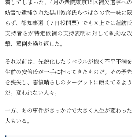
着してしまった。4月の衆院東京15区補欠選挙への
妨害で逮捕された黒川敦彦氏らつばさの党一味に限
らず、都知事選（７日投開票）でもＸ上では蓮舫氏
支持者らが特定候補の支持表明に対して執拗な攻
撃、罵倒を繰り返した。
それ以前は、先鋭化したリベラルが抱く不平不満を
生前の安倍氏が一手に担ってきたものだ。その矛先
を喪失し、鬱憤晴らしのターゲットに餓えてるよう
だ。変われない人々。
一方、あの事件がきっかけで大きく人生が変わった
人もいる。