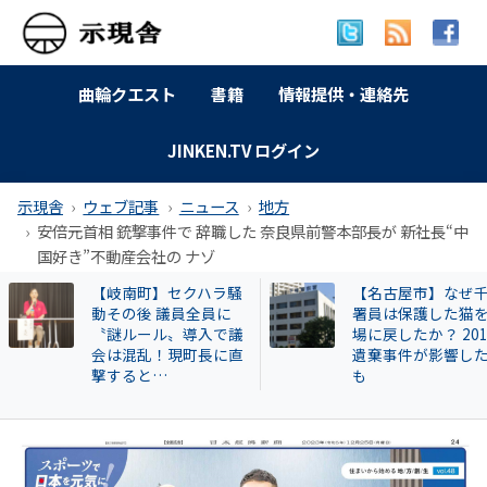
曲輪クエスト
書籍
情報提供・連絡先
JINKEN.TV ログイン
示現舎
ウェブ記事
ニュース
地方
安倍元首相 銃撃事件で 辞職した 奈良県前警本部長が 新社長“中
国好き”不動産会社の ナゾ
【名古屋市】なぜ千種
【和歌山自民】世
署員は保護した猫を現
成氏が復党で 保守
場に戻したか？ 2013年
の和歌山市長選に
遺棄事件が影響したと
響 ！世耕派・尾崎
も
県議が有力候補へ