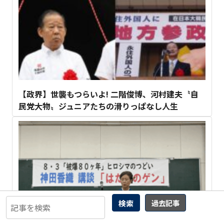
【政界】世襲もつらいよ! 二階俊博、河村建夫〝自
民党大物〟ジュニアたちの滑りっぱなし人生
検索
過去記事
全国連「8・3ヒロシマのつどい」で講談師・神田香