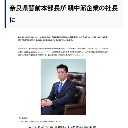
奈良県警前本部長が 親中派企業の社長
に
鬼塚前奈良県警前本部長が新社長。