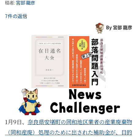
稿者:
宮部 龍彦
7件の返信
By 宮部 龍彦
1月9日、
奈良県安堵町の同和地区業者の産業廃棄物
（同和産廃）処理のために出された補助金が、目的