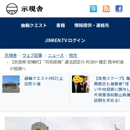
曲輪クエスト
書籍
情報提供・連絡先
JINKEN.TV ログイン
示現舎
ウェブ記事
ニュース
地方
【奈良県 安堵町】“同和産廃” 違法認定の 判決が 確定 西本町長
が賠償へ
【告発スクープ】亀田
【名古屋市】なぜ
興毅氏も被害者? 怪し
署員は保護した猫
い牛肉投資に関与した
場に戻したか？ 20
片桐章浩和歌山県議に
遺棄事件が影響し
説明を求める!
も