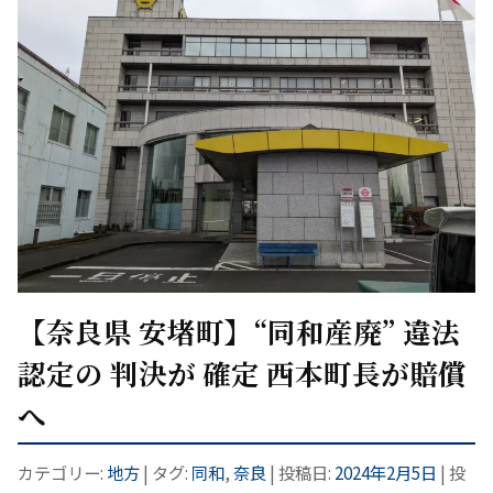
【奈良県 安堵町】“同和産廃” 違法
認定の 判決が 確定 西本町長が賠償
へ
カテゴリー:
地方
| タグ:
同和
,
奈良
| 投稿日:
2024年2月5日
|
投