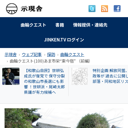
曲輪クエスト
書籍
情報提供・連絡先
JINKEN.TV ログイン
示現舎
ウェブ記事
探訪
曲輪クエスト
曲輪クエスト(100)あま市栄“東今宿” （前編）
特別企画 解放同盟、行
曲輪クエスト(462) 
政等が 過去に公開した
本町広瀬
部落・同和地区リスト