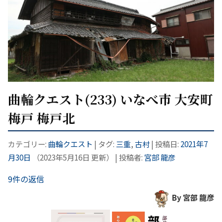
曲輪クエスト(233) いなべ市 大安町
梅戸 梅戸北
カテゴリー:
曲輪クエスト
| タグ:
三重
,
古村
| 投稿日:
2021年7
月30日
（
2023年5月16日
更新）
|
投稿者:
宮部 龍彦
9件の返信
By 宮部 龍彦