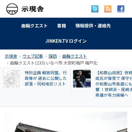
曲輪クエスト
書籍
情報提供・連絡先
JINKEN.TV ログイン
示現舎
ウェブ記事
探訪
曲輪クエスト
曲輪クエスト(233) いなべ市 大安町梅戸 梅戸北
【和歌山自民】世耕弘
曲輪クエスト(462) 
成氏が復党で 保守分裂
本町広瀬
の和歌山市長選にも影
響 ！世耕派・尾崎太郎
県議が有力候補へ