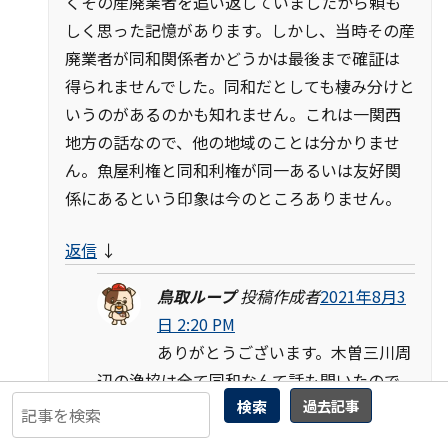
くその産廃業者を追い返していましたから頼も
しく思った記憶があります。しかし、当時その産
廃業者が同和関係者かどうかは最後まで確証は
得られませんでした。同和だとしても棲み分けと
いうのがあるのかも知れません。これは一関西
地方の話なので、他の地域のことは分かりませ
ん。魚屋利権と同和利権が同一あるいは友好関
係にあるという印象は今のところありません。
返信
↓
鳥取ループ
投稿作成者
2021年8月3
日 2:20 PM
ありがとうございます。木曽三川周
辺の漁協は全て同和なんて話も聞いたので
検索
過去記事
すが、ちょっと眉唾です。