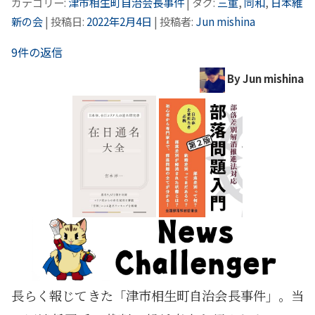
カテゴリー:
津市相生町自治会長事件
| タグ:
三重
,
同和
,
日本維
新の会
| 投稿日:
2022年2月4日
|
投稿者:
Jun mishina
9件の返信
By Jun mishina
長らく報じてきた「津市相生町自治会長事件」。当