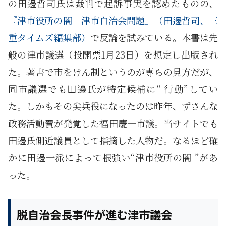
の田邊哲司氏は裁判で起訴事実を認めたものの、
『津市役所の闇 津市自治会問題』（田邊哲司、三
重タイムズ編集部）
で反論を試みている。本書は先
般の津市議選（投開票1月23日）を想定し出版され
た。著書で市をけん制というのが専らの見方だが、
同市議選でも田邊氏が特定候補に“ 行動”してい
た。しかもその尖兵役になったのは昨年、ずさんな
政務活動費が発覚した福田慶一市議。当サイトでも
田邊氏側近議員として指摘した人物だ。なるほど確
かに田邊一派によって根強い“津市役所の闇 ”があ
った。
脱自治会長事件が進む津市議会