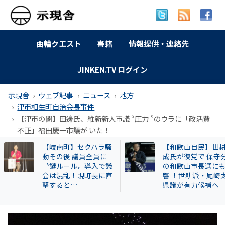
曲輪クエスト
書籍
情報提供・連絡先
JINKEN.TV ログイン
示現舎
ウェブ記事
ニュース
地方
津市相生町自治会長事件
【津市の闇】田邊氏、維新新人市議 “圧力 ”のウラに「政活費
不正」福田慶一市議が いた！
【和歌山自民】世耕弘
特別企画 解放同盟
成氏が復党で 保守分裂
政等が 過去に公開
の和歌山市長選にも影
部落・同和地区リ
響 ！世耕派・尾崎太郎
県議が有力候補へ