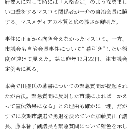
府要人に対して時には「人格否定」のような勇まし
い口撃をするマスコミ関係者が一介の自治会長に臆
する。マスメディアの本質と底の浅さが鮮明だ。
事件に正面から向き合えなかったマスコミ。一方、
市議会も自治会長事件について“ 幕引き”したい態
度が透けて見えた。話は昨年12月22日、津市議会
定例会に遡る。
本会で田邊氏の著書についての緊急質問が提起され
たが否決。緊急質問に反対した市議によれば「かえ
って宣伝効果になる」との理由も確かに一理。だが
すでに次期市議選で勇退を決めていた加藤美江子議
長、藤本智子副議長も緊急質問について難色を示し