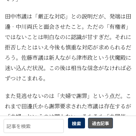
田中市議は「厳正な対応」との説明だが、発端は田
邊‐中川両氏と面会させたこと。ただの「有権者」
ではないことは明白なのに認識が甘すぎだ。それに
拒否したとはいえ今後も慎重な対応が求められるだ
ろう。佐藤市議は新人ながら津市政という伏魔殿に
迷い込んだ状況。この後は相当な信念がなければ必
ずつけこまれる。
また見逃せないのは「夫婦で謝罪」という点だ。こ
れまで田邊氏から謝罪要求された市議は存在するが
「夫婦」というのは聞かない。そもそも「夫同伴」
検索
過去記事
という理由も理屈も皆無だ。