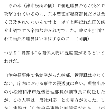
「あの本（津市役所の闇）で側近職員たちが実名で
攻撃されているのに、荒木忠徳前総務部長だけは全
く言及されてないんですよ。ポチと呼ばれた田矢修
介市議ですら辛辣な書かれ方でした。他にも批判さ
れて当然の職員はいるはずなのに」（同前）
つまり“ 暴露本”も関係人物に温度差があるという
わけだ。
自治会長事件で名が挙がった幹部、管理職は少なく
ない。庁内における事件の浸透度は高い。県警出身
の小松雅和津市危機管理部長が副市長に就任した
が、この人事は「反社対応」との見方があった。し
かし実際は「自治会長事件と無関係だから」（市