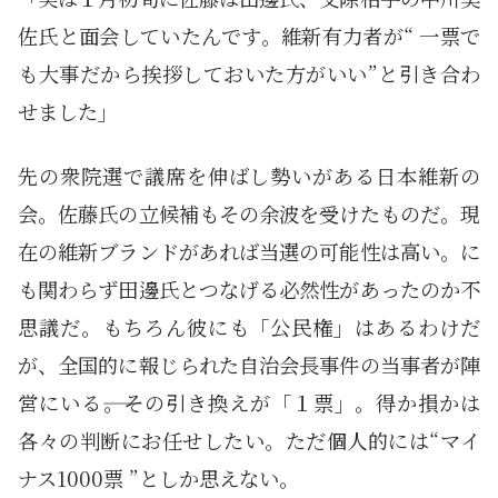
佐氏と面会していたんです。維新有力者が“ 一票で
も大事だから挨拶しておいた方がいい”と引き合わ
せました」
先の衆院選で議席を伸ばし勢いがある日本維新の
会。佐藤氏の立候補もその余波を受けたものだ。現
在の維新ブランドがあれば当選の可能性は高い。に
も関わらず田邊氏とつなげる必然性があったのか不
思議だ。もちろん彼にも「公民権」はあるわけだ
が、全国的に報じられた自治会長事件の当事者が陣
営にいる――。その引き換えが「１票」。得か損かは
各々の判断にお任せしたい。ただ個人的には“マイ
ナス1000票 ”としか思えない。