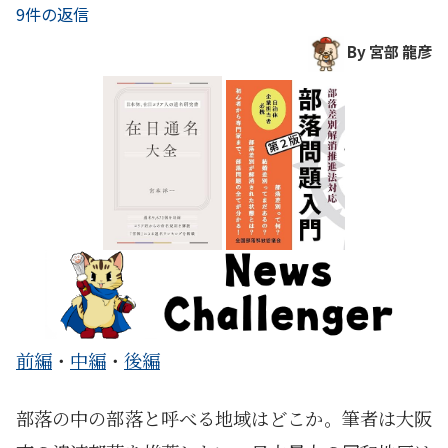
9件の返信
By 宮部 龍彦
前編
・
中編
・
後編
部落の中の部落と呼べる地域はどこか。筆者は大阪