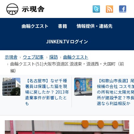
曲輪クエスト
書籍
情報提供・連絡先
JINKEN.TV ログイン
示現舎
ウェブ記事
探訪
曲輪クエスト
曲輪クエスト(51)大阪市浪速区 浪速東・浪速西・大国町（前
編）
【和歌山市長選】尾崎
特別企画 解放同盟
候補の会社 コスモ加太
政等が 過去に公開
の所有地に太陽光発電
部落・同和地区リ
所が建設予定？市長当
選なら利益相反か