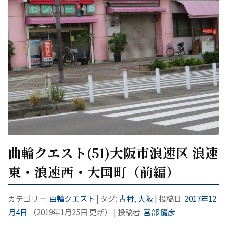
曲輪クエスト(51)大阪市浪速区 浪速
東・浪速西・大国町（前編）
カテゴリー:
曲輪クエスト
| タグ:
古村
,
大阪
| 投稿日:
2017年12
月4日
（
2019年1月25日
更新）
|
投稿者:
宮部 龍彦