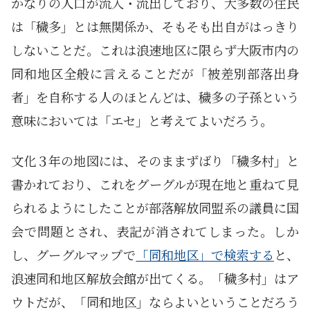
かなりの人口が流入・流出しており、大多数の住民
は「穢多」とは無関係か、そもそも出自がはっきり
しないことだ。これは浪速地区に限らず大阪市内の
同和地区全般に言えることだが「被差別部落出身
者」を自称する人のほとんどは、穢多の子孫という
意味においては「エセ」と考えてよいだろう。
文化３年の地図には、そのままずばり「穢多村」と
書かれており、これをグーグルが現在地と重ねて見
られるようにしたことが部落解放同盟系の議員に国
会で問題とされ、表記が消されてしまった。しか
し、グーグルマップで
「同和地区」で検索する
と、
浪速同和地区解放会館が出てくる。「穢多村」はア
ウトだが、「同和地区」ならよいということだろう