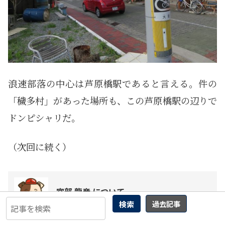
浪速部落の中心は芦原橋駅であると言える。件の
「穢多村」があった場所も、この芦原橋駅の辺りで
ドンピシャリだ。
（次回に続く）
宮部 龍彦 について
検索
過去記事
ジャーナリスト、ソフトウェアアーキテク
ト。信州大学工学部卒。 同和行政を中心と