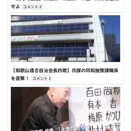
せよ
3
【和歌山連合自治会長詐欺】共謀の同和施策課職員
を直撃！
2