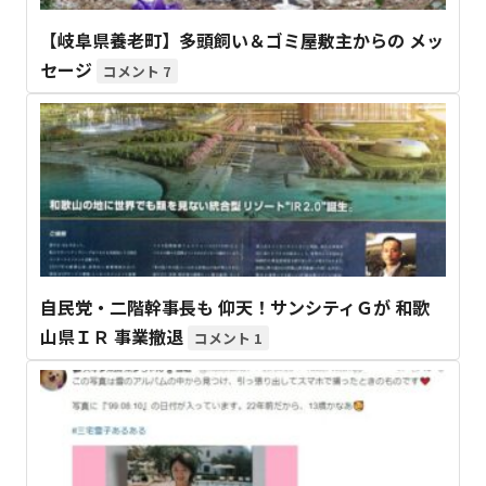
【岐阜県養老町】多頭飼い＆ゴミ屋敷主からの メッ
セージ
7
自民党・二階幹事長も 仰天！サンシティＧが 和歌
山県ＩＲ 事業撤退
1