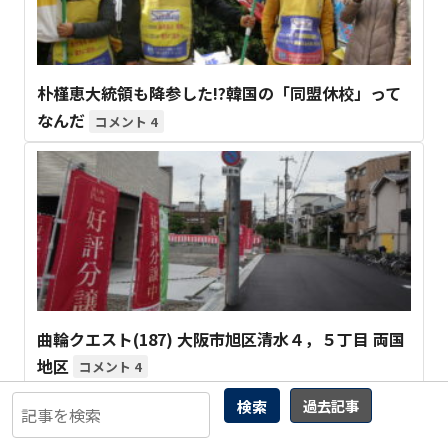
朴槿恵大統領も降参した!?韓国の「同盟休校」って
なんだ
4
曲輪クエスト(187) 大阪市旭区清水４，５丁目 両国
地区
4
検索
過去記事