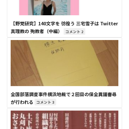
【野党研究】140文字を 彷徨う 三宅雪子は Twitter
真理教の 殉教者（中編）
2
全国部落調査事件横浜地裁で２回目の保全異議審尋
が行われる
3