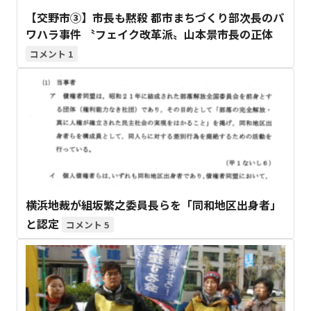
【交野市③】市長も黙殺 都市まちづくり部次長のパ
ワハラ事件 〝フェイク改革派〟山本景市長の正体
1
横浜地裁が組坂繁之委員長らを「同和地区出身者」
と認定
5