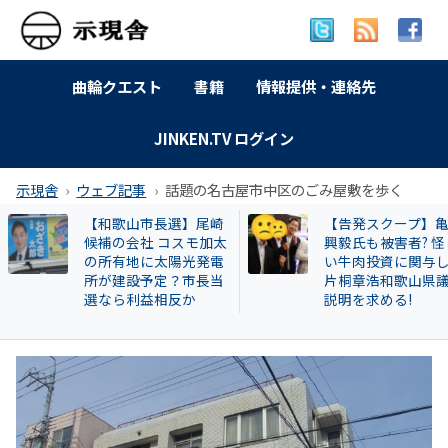
曲輪クエスト
書籍
情報提供・連絡先
JINKEN.TV ログイン
示現舎
ウェブ記事
話題の名古屋市中区のごみ屋敷を歩く
【告発スクープ】亀田
【岐南町】セクハ
興毅氏も被害者? 怪し
動その後 議員全員
い牛肉投資に関与した
〝謎ルール〟導入
片桐章浩和歌山県議に
会は混乱！現町長
説明を求める!
撃すると…