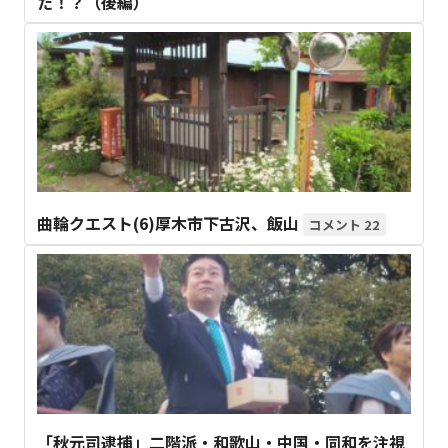
た！？（後編）
曲輪クエスト(6)厚木市下古沢、飯山
22
「秋元司逮捕」二階派・和歌山・中国・同和を注視