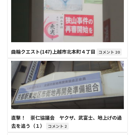
曲輪クエスト(147)上越市北本町４丁目
20
直撃！ 崇仁協議会 ヤクザ、武富士、地上げの過
去を追う（１）
2