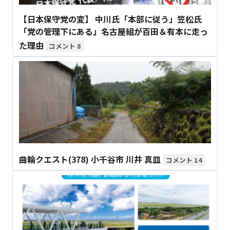
【日本保守党の変】 中川氏「本部に従う」笠松氏
「党の管理下にある」名古屋組が百田＆有本に走っ
た理由
8
曲輪クエスト(378) 小千谷市 川井 真皿
14