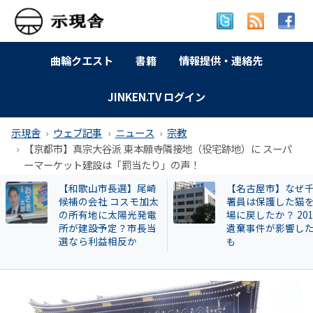
曲輪クエスト
書籍
情報提供・連絡先
JINKEN.TV ログイン
示現舎
ウェブ記事
ニュース
宗教
【京都市】真宗大谷派 東本願寺隣接地（役宅跡地）に スーパ
ーマーケット建設は「罰当たり」の声！
【名古屋市】なぜ千種
特別企画 解放同盟
署員は保護した猫を現
政等が 過去に公開
場に戻したか？ 2013年
部落・同和地区リ
遺棄事件が影響したと
も