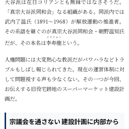
大谷派は在日コリアンとも無縁ではなさそうだ。
「真宗大谷派同和会」なる組織がある。同派内では
武内了温氏（1891～1968）が解放運動の推進者。
その系譜を継ぐのが真宗大谷派同和会・朝野温知氏
イスリョン
だが、その本名は
李寿龍
という。
人権問題には大変熱心な教派だがパワハラなどトラ
ブルもしばし報じられてきた。現在の運営体制に対
して問題視する声も少なくない。その一つが今回、
お伝えする旧役宅跡地のスーパーマーケット建設計
画だ。
宗議会を通さない 建設計画に内部から