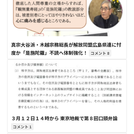
真宗大谷派・木越宗務総長が解放同盟広島県連に忖
度か「是旃陀羅」不読へ体制強化！
8
３月１２日１４時から 東京地裁で第８回口頭弁論
1