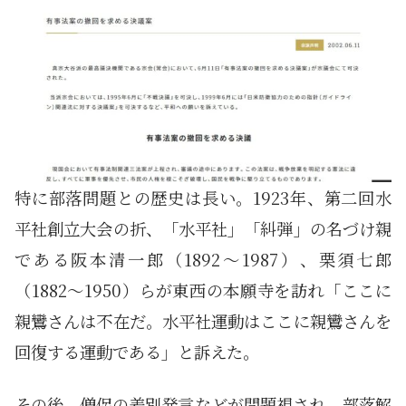
特に部落問題との歴史は長い。1923年、第二回水
平社創立大会の折、「水平社」「糾弾」の名づけ親
である阪本清一郎（1892～1987）、栗須七郎
（1882～1950）らが東西の本願寺を訪れ「ここに
親鸞さんは不在だ。水平社運動はここに親鸞さんを
回復する運動である」と訴えた。
その後、僧侶の差別発言などが問題視され、部落解