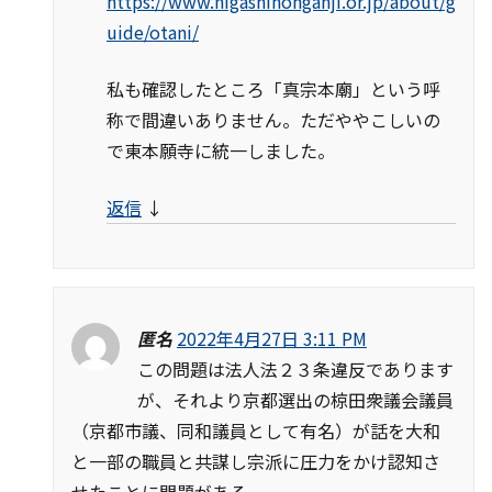
https://www.higashihonganji.or.jp/about/g
uide/otani/
私も確認したところ「真宗本廟」という呼
称で間違いありません。ただややこしいの
で東本願寺に統一しました。
返信
↓
匿名
2022年4月27日 3:11 PM
この問題は法人法２３条違反であります
が、それより京都選出の椋田衆議会議員
（京都市議、同和議員として有名）が話を大和
と一部の職員と共謀し宗派に圧力をかけ認知さ