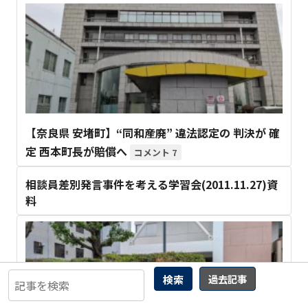
【奈良県 安堵町】“同和産廃” 違法認定の 判決が 確
定 西本町長が賠償へ
7
相談員差別発言事件を考える学習会(2011.11.27)資
料
検索
過去記事