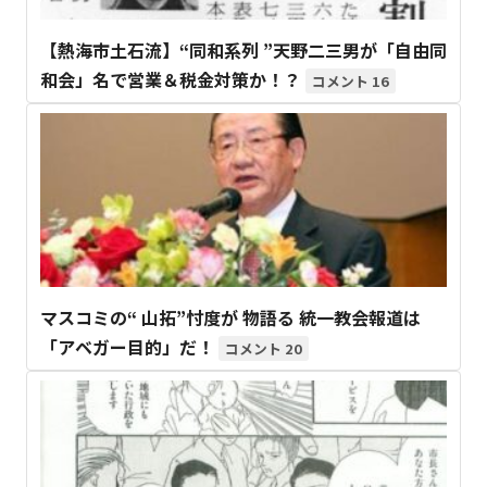
【熱海市土石流】“同和系列 ”天野二三男が「自由同
和会」名で営業＆税金対策か！？
16
マスコミの“ 山拓”忖度が 物語る 統一教会報道は
「アベガー目的」だ！
20