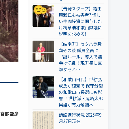
【告発スクープ】亀田
興毅氏も被害者? 怪し
い牛肉投資に関与した
片桐章浩和歌山県議に
説明を求める!
【岐南町】セクハラ騒
動その後 議員全員に
〝謎ルール〟導入で議
会は混乱！現町長に直
撃すると…
【和歌山自民】世耕弘
成氏が復党で 保守分裂
の和歌山市長選にも影
響 ！世耕派・尾崎太郎
県議が有力候補へ
 宮部 龍彦
訴訟進行状況 2025年9
月27日現在