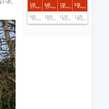
ないが、
7月
7月
7月
7月
7月
7月
7月
7月
7月
7月
7月
7月
7月
7月
7月
7月
8月
8月
8月
8月
8月
8月
8月
8月
8月
8月
8月
8月
8月
8月
8月
8月
5月
6月
7月
8月
15
16
13
16
15
12
15
13
13
13
0
0
0
2
0
0
13
14
10
11
12
10
11
14
7
9
0
0
0
0
4
0
13
15
14
4
Posts
Posts
Posts
Posts
Posts
Posts
Posts
Posts
Posts
Posts
Posts
Posts
Posts
Posts
Posts
Posts
Posts
Posts
Posts
Posts
Posts
Posts
Posts
Posts
Posts
Posts
Posts
Posts
Posts
Posts
Posts
Posts
Posts
Posts
Posts
Posts
11月
11月
11月
11月
11月
11月
11月
11月
11月
11月
11月
11月
11月
11月
11月
11月
12月
12月
12月
12月
12月
12月
12月
12月
12月
12月
12月
12月
12月
12月
12月
12月
9月
10月
11月
12月
13
16
13
13
13
13
14
13
13
13
4
0
2
6
0
1
12
17
14
11
12
12
13
12
10
9
9
0
0
0
1
1
0
0
0
0
Posts
Posts
Posts
Posts
Posts
Posts
Posts
Posts
Posts
Posts
Posts
Posts
Posts
Posts
Posts
Post
Posts
Posts
Posts
Posts
Posts
Posts
Posts
Posts
Posts
Posts
Posts
Posts
Posts
Posts
Post
Post
Posts
Posts
Posts
Posts