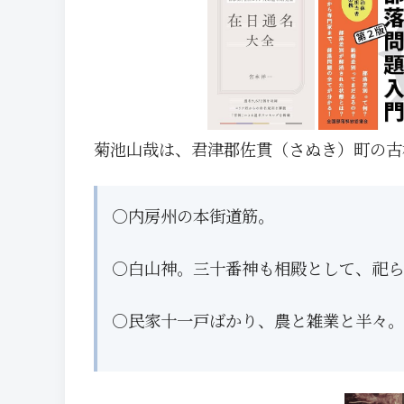
菊池山哉は、君津郡佐貫（さぬき）町の古
○内房州の本街道筋。
○白山神。三十番神も相殿として、祀ら
○民家十一戸ばかり、農と雑業と半々。