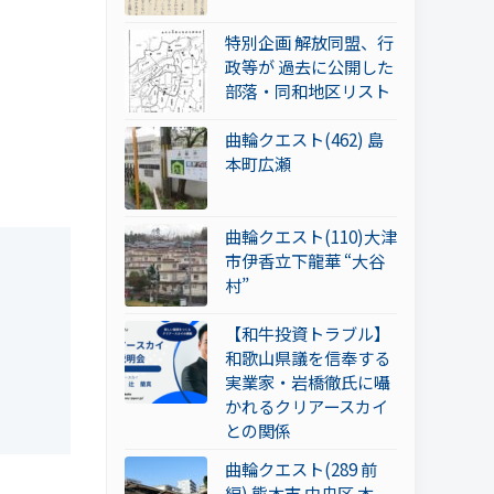
特別企画 解放同盟、行
政等が 過去に公開した
部落・同和地区リスト
曲輪クエスト(462) 島
本町広瀬
曲輪クエスト(110)大津
市伊香立下龍華 “大谷
村”
【和牛投資トラブル】
和歌山県議を信奉する
実業家・岩橋徹氏に囁
かれるクリアースカイ
との関係
曲輪クエスト(289 前
編) 熊本市 中央区 本