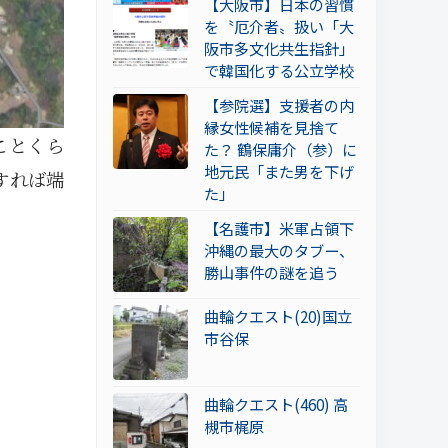
【大阪市】日本の習慣
を〝厄介者〟扱い「大
阪市多文化共生指針」
で韓国化する公立学校
【参院選】支援者の内
縁女性候補を見捨て
ことくら
た？ 鶴保庸介（参）に
地元民「また男を下げ
すれば端
た」
【名護市】米軍占領下
沖縄の最大のタブー、
勝山事件の謎を追う
曲輪クエスト(20)国立
市谷保
曲輪クエスト(460) 高
槻市梶原