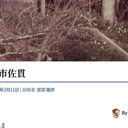
津市佐貫
6年2月11日
|
投稿者:
宮部 龍彦
By