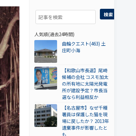
検索
人気順(過去24時間)
曲輪クエスト(463) 土
庄町小海
【和歌山市長選】尾崎
候補の会社 コスモ加太
の所有地に太陽光発電
所が建設予定？市長当
選なら利益相反か
【名古屋市】なぜ千種
署員は保護した猫を現
場に戻したか？ 2013年
遺棄事件が影響したと
も