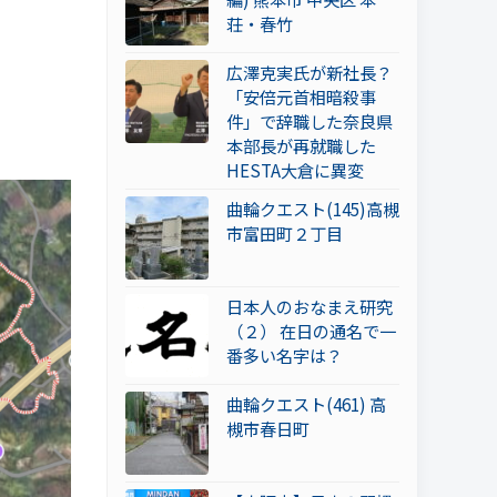
荘・春竹
広澤克実氏が新社長？
「安倍元首相暗殺事
件」で辞職した奈良県
本部長が再就職した
HESTA大倉に異変
曲輪クエスト(145)高槻
市富田町２丁目
日本人のおなまえ研究
（２） 在日の通名で一
番多い名字は？
曲輪クエスト(461) 高
槻市春日町