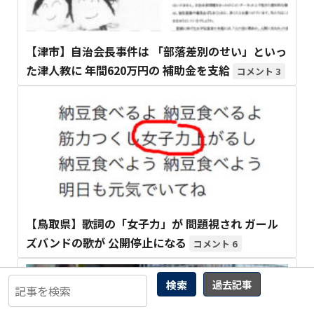
【津市】自治会長事件は 「部落差別のせい」といっ
た津人教に 年間620万円の 補助金を支給
3
【鳥取県】歌詞の「女子力」が 問題視され ガール
ズバンドの歌が 公開停止になる
6
検索
過去記事