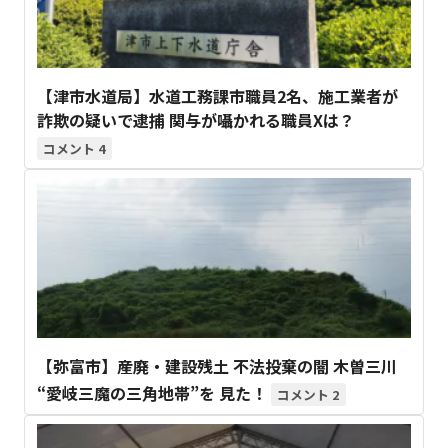
【津市水道局】水道工務課市職員2名、施工業者が
詐欺の疑いで逮捕 関与が囁かれる職員Xは？
4
【弥富市】産廃・建設残土 不法投棄の闇 木曽三川
“愛岐三魔の三角地帯”を 見た！
2