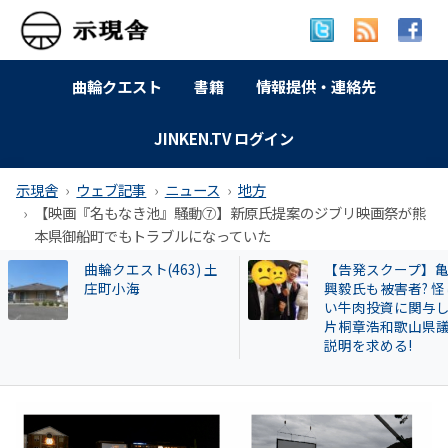
曲輪クエスト
書籍
情報提供・連絡先
JINKEN.TV ログイン
示現舎
ウェブ記事
ニュース
地方
【映画『名もなき池』騒動⑦】新原氏提案のジブリ映画祭が熊
本県御船町でもトラブルになっていた
【告発スクープ】亀田
【交野市㉔】検証!
興毅氏も被害者? 怪し
景決起集会 パワハ
い牛肉投資に関与した
題の市長答弁で名
片桐章浩和歌山県議に
れた体育協会役員
説明を求める!
ぜか応援演説