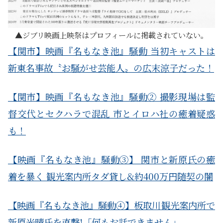
ジブリ映画上映祭はプロフィールに掲載されていない。
【関市】映画『名もなき池』騒動 当初キャストは
新東名事故〝お騒がせ芸能人〟の広末涼子だった！
【関市】映画『名もなき池』騒動② 撮影現場は監
督交代とセクハラで混乱 市とイロハ社の癒着疑惑
も！
【映画『名もなき池』騒動③】 関市と新原氏の癒
着を暴く 観光案内所タダ貸し&約400万円随契の闇
【映画『名もなき池』騒動④】板取川観光案内所で
新原光晴氏を直撃!「何もお話できません」