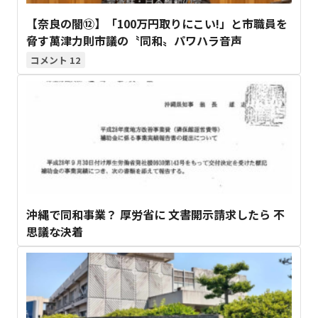
【奈良の闇⑫】「100万円取りにこい!」と市職員を
脅す萬津力則市議の〝同和〟パワハラ音声
12
沖縄で同和事業？ 厚労省に 文書開示請求したら 不
思議な決着