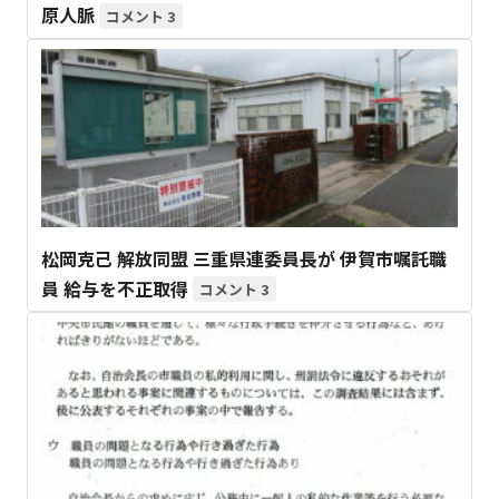
原人脈
3
松岡克己 解放同盟 三重県連委員長が 伊賀市嘱託職
員 給与を不正取得
3