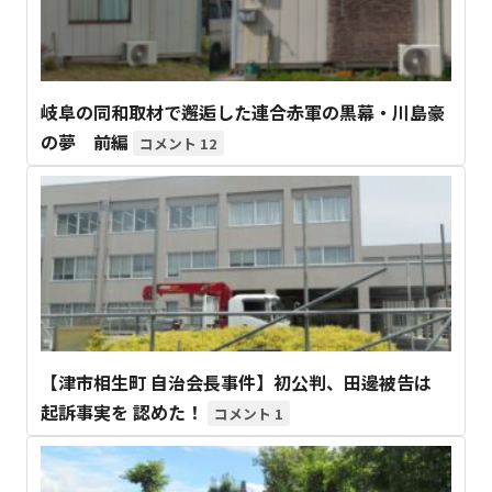
岐阜の同和取材で邂逅した連合赤軍の黒幕・川島豪
の夢 前編
12
【津市相生町 自治会長事件】初公判、田邊被告は
起訴事実を 認めた！
1