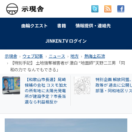
曲輪クエスト
書籍
情報提供・連絡先
JINKEN.TV ログイン
示現舎
ウェブ記事
ニュース
地方
熱海土石流
【特別手記】 土地強奪被害者が 激白 “地面師”天野二三男 「同
和の力で なんでもできる」
【和歌山市長選】尾崎
特別企画 解放同盟
候補の会社 コスモ加太
政等が 過去に公開
の所有地に太陽光発電
部落・同和地区リス
所が建設予定？市長当
選なら利益相反か