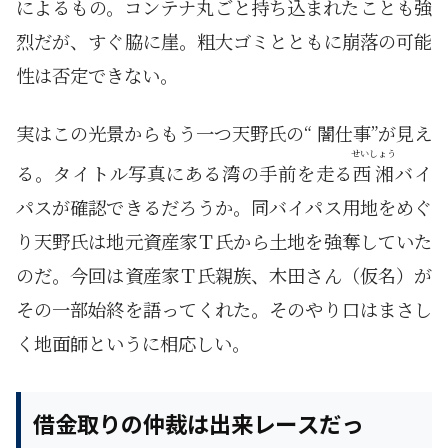
によるもの。コンテナ丸ごと持ち込まれたことも強
烈だが、すぐ脇に崖。粗大ゴミとともに崩落の可能
性は否定できない。
実はこの光景からもう一つ天野氏の“ 闇仕事”が見え
せいしょう
る。タイトル写真にある湾の手前を走る
西湘
バイ
パスが確認できるだろうか。同バイパス用地をめぐ
り天野氏は地元資産家Ｔ氏から土地を強奪していた
のだ。今回は資産家Ｔ氏親族、木田さん（仮名）が
その一部始終を語ってくれた。そのやり口はまさし
く地面師というに相応しい。
借金取りの仲裁は出来レースだっ