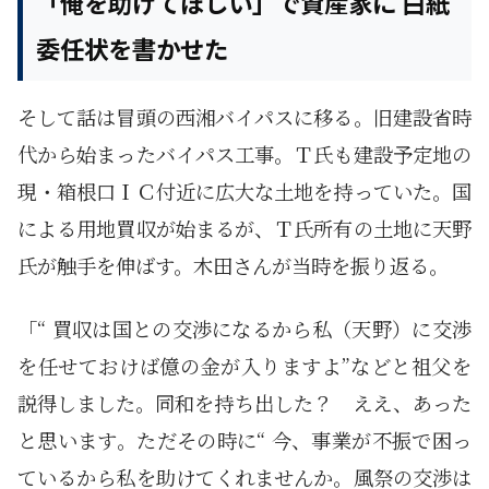
「俺を助けてほしい」で資産家に 白紙
委任状を書かせた
そして話は冒頭の西湘バイパスに移る。旧建設省時
代から始まったバイパス工事。Ｔ氏も建設予定地の
現・箱根口ＩＣ付近に広大な土地を持っていた。国
による用地買収が始まるが、Ｔ氏所有の土地に天野
氏が触手を伸ばす。木田さんが当時を振り返る。
「“ 買収は国との交渉になるから私（天野）に交渉
を任せておけば億の金が入りますよ”などと祖父を
説得しました。同和を持ち出した？ ええ、あった
と思います。ただその時に“ 今、事業が不振で困っ
ているから私を助けてくれませんか。風祭の交渉は