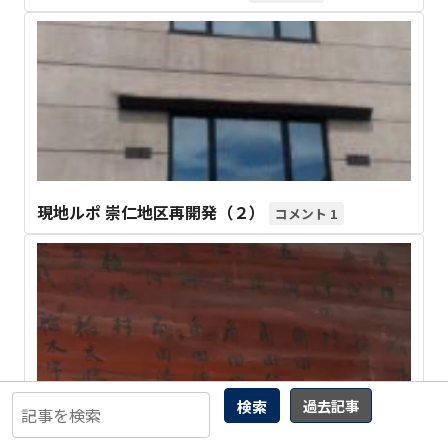
現地ルポ 崇仁地区再開発（２）
1
検索
過去記事
曲輪クエスト(344) 沼津市 中沢田 “下村”