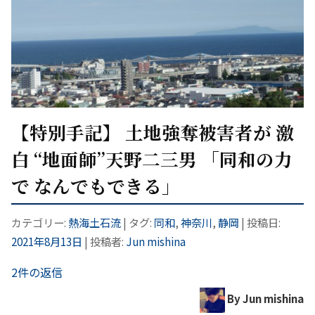
【特別手記】 土地強奪被害者が 激
白 “地面師”天野二三男 「同和の力
で なんでもできる」
カテゴリー:
熱海土石流
| タグ:
同和
,
神奈川
,
静岡
| 投稿日:
2021年8月13日
|
投稿者:
Jun mishina
2件の返信
By Jun mishina