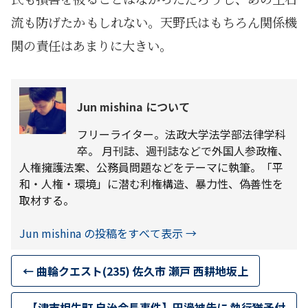
流も防げたかもしれない。天野氏はもちろん関係機
関の責任はあまりに大きい。
Jun mishina について
フリーライター。法政大学法学部法律学科
卒。 月刊誌、週刊誌などで外国人参政権、
人権擁護法案、公務員問題などをテーマに執筆。「平
和・人権・環境」に潜む利権構造、暴力性、偽善性を
取材する。
Jun mishina の投稿をすべて表示
→
←
曲輪クエスト(235) 佐久市 瀬戸 西耕地坂上
【津市相生町 自治会長事件】田邊被告に 執行猶予付