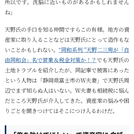
所以
です。洗脳に近いものがあるかもしれません
ね」
天野氏の手口を知る仲間ですらこの有様。地方の資
産家に取り入ることなどは天野氏にとって造作もな
いことかもしれない。
“同和系列 ”天野二三男が「自
由同和会」名で営業＆税金対策か！？
でも天野氏の
土地トラブルを紹介したが、同記事で被害にあった
という人物は「静岡県富士市のＷ夫妻」で天野氏周
辺でまず知らぬ人はいない。Ｗ夫妻も相続税に悩ん
だところ天野氏が介入してきた。資産家の悩みや困
りごとを聞きつけてはそこにつけ入るわけだ。