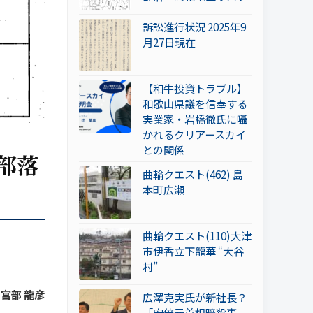
訴訟進行状況 2025年9
月27日現在
【和牛投資トラブル】
和歌山県議を信奉する
実業家・岩橋徹氏に囁
かれるクリアースカイ
との関係
部落
曲輪クエスト(462) 島
本町広瀬
曲輪クエスト(110)大津
市伊香立下龍華 “大谷
村”
y 宮部 龍彦
広澤克実氏が新社長？
「安倍元首相暗殺事