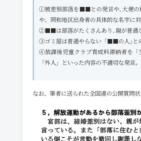
①被差別部落を■■との発言や､大便の
や、同和地区出身者の具体的な名字に対
②■■は部落がたくさんあり､親が普通
③ゴミ屋は普通やらない「■■の人｣と
④放課後児童クラブ育成料滞納者を「
「外人」といった内容の不適切な発言。
なお、筆者に送られた全国連の公開質問状