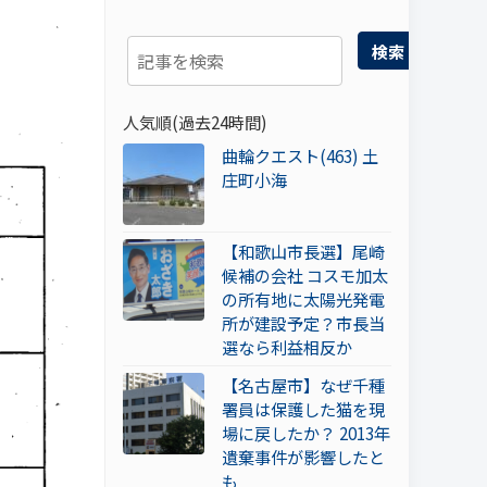
検索
人気順(過去24時間)
曲輪クエスト(463) 土
庄町小海
【和歌山市長選】尾崎
候補の会社 コスモ加太
の所有地に太陽光発電
所が建設予定？市長当
選なら利益相反か
【名古屋市】なぜ千種
署員は保護した猫を現
場に戻したか？ 2013年
遺棄事件が影響したと
も