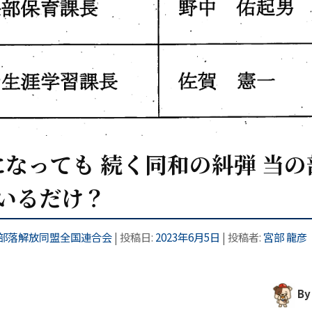
なっても 続く同和の糾弾 当の
でいるだけ？
部落解放同盟全国連合会
| 投稿日:
2023年6月5日
|
投稿者:
宮部 龍彦
B