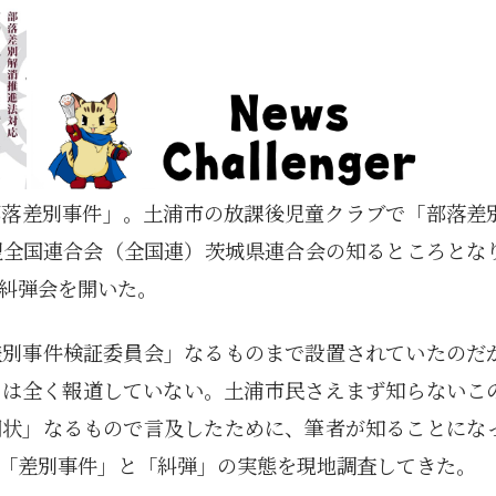
部落差別事件」。土浦市の放課後児童クラブで「部落差
盟全国連合会（全国連）茨城県連合会の知るところとな
糾弾会を開いた。
差別事件検証委員会」なるものまで設置されていたのだ
アは全く報道していない。土浦市民さえまず知らないこ
問状」なるもので言及したために、筆者が知ることにな
「差別事件」と「糾弾」の実態を現地調査してきた。