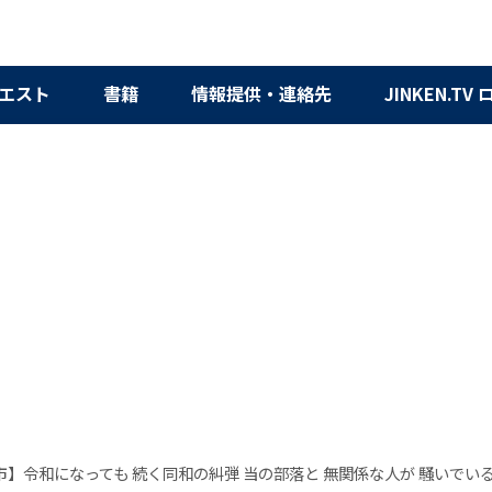
エスト
書籍
情報提供・連絡先
JINKEN.TV
】令和になっても 続く同和の糾弾 当の部落と 無関係な人が 騒いでい