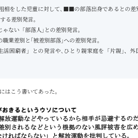
粗相をした児童に対して､■■の部落出身であるとの差
する差別発言。
じゃない「部落人｣との差別発言。
の職業差別と｢被差別部落｣への差別発言。
生活困窮者」との発言や､ひとり親家庭を「片親｣、外
にはこう書いてあった。
1月
1月
1月
1月
1月
1月
1月
1月
1月
1月
1月
1月
1月
1月
1月
1月
2月
2月
2月
2月
2月
2月
2月
2月
2月
2月
2月
2月
2月
2月
2月
2月
13
12
13
11
11
12
11
10
11
9
0
0
0
0
0
1
13
12
14
12
14
13
12
12
11
13
0
2
3
0
0
1
Posts
Posts
Posts
Posts
Posts
Posts
Posts
Posts
Posts
Posts
Posts
Posts
Posts
Posts
Posts
Post
Posts
Posts
Posts
Posts
Posts
Posts
Posts
Posts
Posts
Posts
Posts
Posts
Posts
Posts
Posts
Post