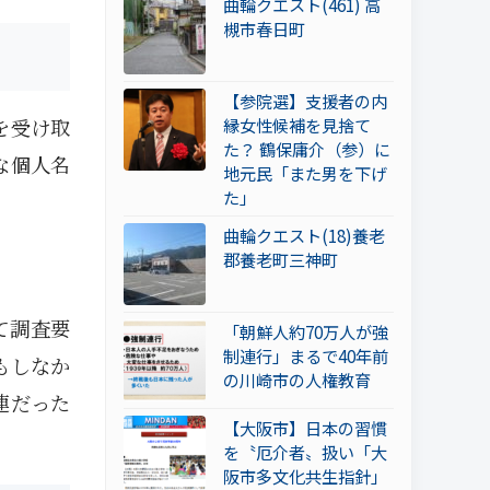
曲輪クエスト(461) 高
槻市春日町
【参院選】支援者の内
を受け取
縁女性候補を見捨て
た？ 鶴保庸介（参）に
な個人名
地元民「また男を下げ
た」
曲輪クエスト(18)養老
郡養老町三神町
て調査要
「朝鮮人約70万人が強
制連行」まるで40年前
もしなか
の川崎市の人権教育
連だった
【大阪市】日本の習慣
を〝厄介者〟扱い「大
阪市多文化共生指針」