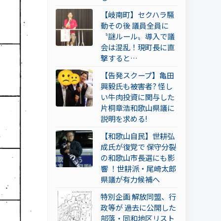
【岐南町】セクハラ騒
動その後 議員全員に
〝謎ルール〟導入で議
会は混乱！現町長に直
撃すると…
【告発スクープ】亀田
興毅氏も被害者? 怪し
い牛肉投資に関与した
片桐章浩和歌山県議に
説明を求める!
【和歌山自民】世耕弘
成氏が復党で 保守分裂
の和歌山市長選にも影
響 ！世耕派・尾崎太郎
県議が有力候補へ
特別企画 解放同盟、行
政等が 過去に公開した
部落・同和地区リスト