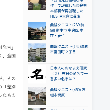
件」で辞職した奈良県
本部長が再就職した
HESTA大倉に異変
曲輪クエスト(289 前
編) 熊本市 中央区 本
荘・春竹
曲輪クエスト(145)高槻
別発言」
市富田町２丁目
り、全国
日本人のおなまえ研究
（２） 在日の通名で一
が、その
番多い名字は？
の「差別
曲輪クエスト(460) 高
ったもの
槻市梶原