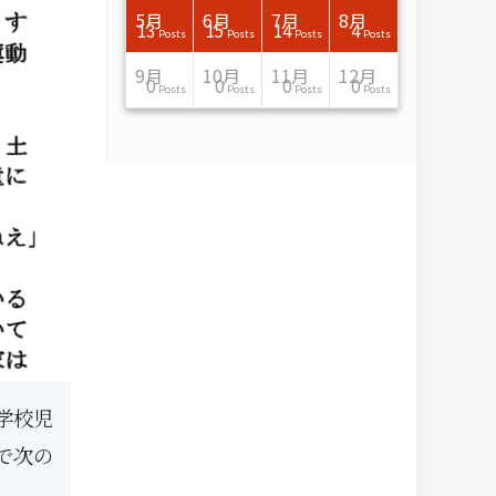
7月
7月
7月
7月
7月
7月
7月
7月
7月
7月
7月
7月
7月
7月
7月
7月
8月
8月
8月
8月
8月
8月
8月
8月
8月
8月
8月
8月
8月
8月
8月
8月
5月
6月
7月
8月
15
16
13
16
15
12
15
13
13
13
0
0
0
2
0
0
13
14
10
11
12
10
11
14
7
9
0
0
0
0
4
0
13
15
14
4
Posts
Posts
Posts
Posts
Posts
Posts
Posts
Posts
Posts
Posts
Posts
Posts
Posts
Posts
Posts
Posts
Posts
Posts
Posts
Posts
Posts
Posts
Posts
Posts
Posts
Posts
Posts
Posts
Posts
Posts
Posts
Posts
Posts
Posts
Posts
Posts
11月
11月
11月
11月
11月
11月
11月
11月
11月
11月
11月
11月
11月
11月
11月
11月
12月
12月
12月
12月
12月
12月
12月
12月
12月
12月
12月
12月
12月
12月
12月
12月
9月
10月
11月
12月
13
16
13
13
13
13
14
13
13
13
4
0
2
6
0
1
12
17
14
11
12
12
13
12
10
9
9
0
0
0
1
1
0
0
0
0
Posts
Posts
Posts
Posts
Posts
Posts
Posts
Posts
Posts
Posts
Posts
Posts
Posts
Posts
Posts
Post
Posts
Posts
Posts
Posts
Posts
Posts
Posts
Posts
Posts
Posts
Posts
Posts
Posts
Posts
Post
Post
Posts
Posts
Posts
Posts
学校児
で次の