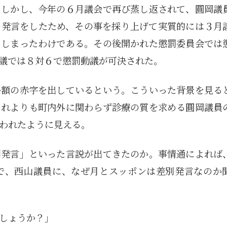
。しかし、今年の６月議会で再び蒸し返されて、圓岡議
の発言をしたため、その事を採り上げて実質的には３月
てしまったわけである。その後開かれた懲罰委員会では
議では８対６で懲罰動議が可決された。
多額の赤字を出しているという。こういった背景を見る
それよりも町内外に関わらず診療の質を求める圓岡議員
われたように見える。
別発言」といった言説が出てきたのか。事情通によれば
で、西山議員に、なぜ月とスッポンは差別発言なのか
1月
1月
1月
1月
1月
1月
1月
1月
1月
1月
1月
1月
1月
1月
1月
1月
2月
2月
2月
2月
2月
2月
2月
2月
2月
2月
2月
2月
2月
2月
2月
2月
13
12
13
11
11
12
11
10
11
9
0
0
0
0
0
1
13
12
14
12
14
13
12
12
11
13
0
2
3
0
0
1
Posts
Posts
Posts
Posts
Posts
Posts
Posts
Posts
Posts
Posts
Posts
Posts
Posts
Posts
Posts
Post
Posts
Posts
Posts
Posts
Posts
Posts
Posts
Posts
Posts
Posts
Posts
Posts
Posts
Posts
Posts
Post
しょうか？」