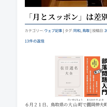
「月とスッポン」は差
カテゴリー:
ウェブ記事
| タグ:
同和
,
鳥取
| 投稿日:
2
13件の返信
だいせんちょう
まるおか
のぶお
６月２１日、鳥取県の
大山町
で
圓岡
伸夫