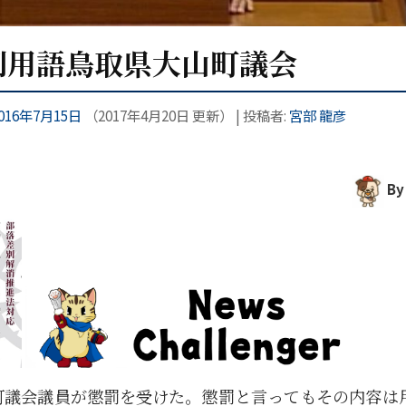
別用語鳥取県大山町議会
016年7月15日
（
2017年4月20日
更新）
|
投稿者:
宮部 龍彦
B
町議会議員が懲罰を受けた。懲罰と言ってもその内容は