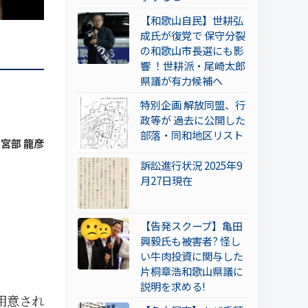
【和歌山自民】世耕弘
成氏が復党で 保守分裂
の和歌山市長選にも影
響 ！世耕派・尾崎太郎
県議が有力候補へ
特別企画 解放同盟、行
政等が 過去に公開した
部落・同和地区リスト
y 宮部 龍彦
訴訟進行状況 2025年9
月27日現在
【告発スクープ】亀田
興毅氏も被害者? 怪し
い牛肉投資に関与した
片桐章浩和歌山県議に
説明を求める!
用意され