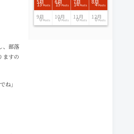
7月
7月
7月
7月
7月
7月
7月
7月
7月
7月
7月
7月
7月
7月
7月
7月
8月
8月
8月
8月
8月
8月
8月
8月
8月
8月
8月
8月
8月
8月
8月
8月
5月
6月
7月
8月
15
16
13
16
15
12
15
13
13
13
0
0
0
2
0
0
13
14
10
11
12
10
11
14
7
9
0
0
0
0
4
0
13
15
14
4
Posts
Posts
Posts
Posts
Posts
Posts
Posts
Posts
Posts
Posts
Posts
Posts
Posts
Posts
Posts
Posts
Posts
Posts
Posts
Posts
Posts
Posts
Posts
Posts
Posts
Posts
Posts
Posts
Posts
Posts
Posts
Posts
Posts
Posts
Posts
Posts
11月
11月
11月
11月
11月
11月
11月
11月
11月
11月
11月
11月
11月
11月
11月
11月
12月
12月
12月
12月
12月
12月
12月
12月
12月
12月
12月
12月
12月
12月
12月
12月
9月
10月
11月
12月
13
16
13
13
13
13
14
13
13
13
4
0
2
6
0
1
12
17
14
11
12
12
13
12
10
9
9
0
0
0
1
1
0
0
0
0
Posts
Posts
Posts
Posts
Posts
Posts
Posts
Posts
Posts
Posts
Posts
Posts
Posts
Posts
Posts
Post
Posts
Posts
Posts
Posts
Posts
Posts
Posts
Posts
Posts
Posts
Posts
Posts
Posts
Posts
Post
Post
Posts
Posts
Posts
Posts
し、部落
りますの
でね」