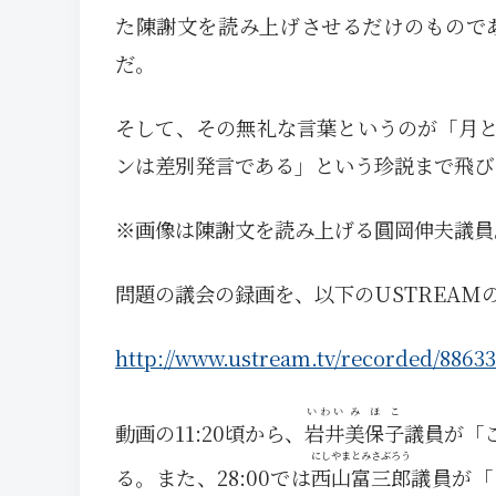
た陳謝文を読み上げさせるだけのもので
だ。
そして、その無礼な言葉というのが「月
ンは差別発言である」という珍説まで飛び
※画像は陳謝文を読み上げる圓岡伸夫議員
問題の議会の録画を、以下のUSTREAM
http://www.ustream.tv/recorded/8863
いわい
みほこ
動画の11:20頃から、
岩井
美保子
議員が「
にしやま
とみさぶろう
る。また、28:00では
西山
富三郎
議員が「