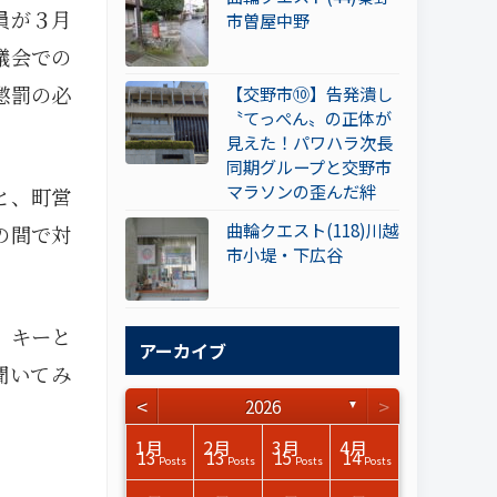
員が３月
市曽屋中野
議会での
懲罰の必
【交野市⑩】告発潰し
〝てっぺん〟の正体が
見えた！パワハラ次長
同期グループと交野市
マラソンの歪んだ絆
と、町営
曲輪クエスト(118)川越
の間で対
市小堤・下広谷
、キーと
アーカイブ
聞いてみ
<
>
2026
▼
3月
3月
3月
3月
3月
3月
3月
3月
3月
3月
3月
3月
3月
3月
3月
3月
4月
4月
4月
4月
4月
4月
4月
4月
4月
4月
4月
4月
4月
4月
4月
4月
1月
2月
3月
4月
15
17
17
14
14
15
14
12
14
15
0
0
3
0
0
1
16
15
14
16
13
13
12
12
13
13
0
0
3
2
0
0
13
13
15
14
Posts
Posts
Posts
Posts
Posts
Posts
Posts
Posts
Posts
Posts
Posts
Posts
Posts
Posts
Posts
Post
Posts
Posts
Posts
Posts
Posts
Posts
Posts
Posts
Posts
Posts
Posts
Posts
Posts
Posts
Posts
Posts
Posts
Posts
Posts
Posts