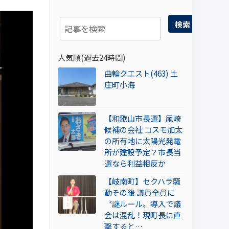
検索
人気順(過去24時間)
曲輪クエスト(463) 土
庄町小海
【和歌山市長選】尾崎
候補の会社 コスモ加太
の所有地に太陽光発電
所が建設予定？市長当
選なら利益相反か
【岐南町】セクハラ騒
動その後 議員全員に
〝謎ルール〟導入で議
会は混乱！現町長に直
撃すると…