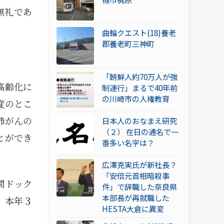
無礼であ
曲輪クエスト(18)養老
郡養老町三神町
「朝鮮人約70万人が強
高齢化に
制連行」まるで40年前
の川崎市の人権教育
度のとこ
肺がんの
日本人のおなまえ研究
（２） 在日の通名で一
とができ
番多い名字は？
広澤克実氏が新社長？
「安倍元首相暗殺事
間ドック
件」で辞職した奈良県
本部長が再就職した
、本年３
HESTA大倉に異変