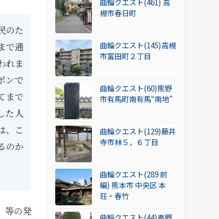
曲輪クエスト(461) 高
槻市春日町
民のた
曲輪クエスト(145)高槻
まで通
市富田町２丁目
われま
ポンで
曲輪クエスト(60)熊野
てまで
市有馬町南有馬“南地”
した人
は、こ
曲輪クエスト(129)藤井
寺市林５，６丁目
るのか
曲輪クエスト(289 前
編) 熊本市 中央区 本
荘・春竹
」等の発
曲輪クエスト(44)秦野