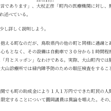
おおつえ
まさひこ
発言であります」、
大杖
正彦
「町内の医療機関に対し、
れ述べている。
少し詳しく説明しよう。
を抱える町なのだが、鳥取県内の他の町と同様に過疎と
も心もとなく、その設備は自動車で３０分から１時間程
に「月とスッポン」なわけである。実際、大山町内では
の大山診療所では緑内障予防のための眼圧検査をするこ
機関でも町の助成金により１人１万円でできた町民の人
に限定することについて圓岡議員は異論を唱えた。その