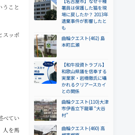
【名古屋市】なぜ千種
いうこと
署員は保護した猫を現
場に戻したか？ 2013年
遺棄事件が影響したと
も
とスッポ
曲輪クエスト(462) 島
本町広瀬
【和牛投資トラブル】
和歌山県議を信奉する
実業家・岩橋徹氏に囁
かれるクリアースカイ
との関係
曲輪クエスト(110)大津
市伊香立下龍華 “大谷
村”
述べてい
曲輪クエスト(460) 高
。人を馬
槻市梶原