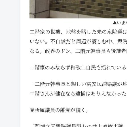
いま
二階家の世襲、地盤を賭した先の衆院選
いない。不自然だと周辺が訝しむ中、衆
なる。政界のドン、二階元幹事長も後継者
二階家のみならず和歌山自民も揺れている
「二階元幹事長と親しい冨安民浩県議が地
二階さんが健在なら逮捕はありえなかった
党所属議員の離党が続く。
「門博文元衆院議員盟友の井上直樹市議、