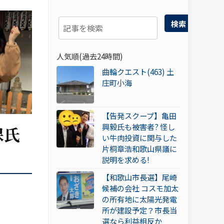
検索
人気順(過去24時間)
曲輪クエスト(463) 土
庄町小海
【告発スクープ】亀田
興毅氏も被害者? 怪し
保氏
い牛肉投資に関与した
片桐章浩和歌山県議に
説明を求める!
【和歌山市長選】尾崎
候補の会社 コスモ加太
の所有地に太陽光発電
所が建設予定？市長当
選なら利益相反か