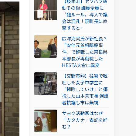
【岐南町】セクハラ騒
動その後 議員全員に
〝謎ルール〟導入で議
会は混乱！現町長に直
撃すると…
広澤克実氏が新社長？
「安倍元首相暗殺事
件」で辞職した奈良県
本部長が再就職した
HESTA大倉に異変
【交野市⑮】猛暑で嘔
吐した女子中学生に
「掃除していけ」と揶
揄した山本景市長 保護
者抗議も市は無視
サヨク活動家はなぜ
「カタカナ」表記を好
む？