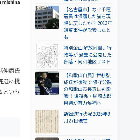
 mishina
【名古屋市】なぜ千種
署員は保護した猫を現
場に戻したか？ 2013年
遺棄事件が影響したと
も
特別企画 解放同盟、行
政等が 過去に公開した
部落・同和地区リスト
階伸康氏
【和歌山自民】世耕弘
院選に挑
成氏が復党で 保守分裂
の和歌山市長選にも影
るという
響 ！世耕派・尾崎太郎
県議が有力候補へ
訴訟進行状況 2025年9
月27日現在