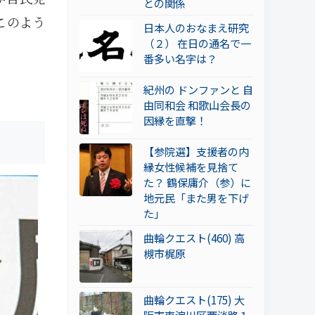
との関係
このよう
日本人のおなまえ研究
（２） 在日の通名で一
番多い名字は？
紀州の ドンファンと 自
由同和会 和歌山会長の
因縁を直撃！
【参院選】支援者の内
縁女性候補を見捨て
た？ 鶴保庸介（参）に
地元民「また男を下げ
た」
曲輪クエスト(460) 高
槻市梶原
曲輪クエスト(175) 大