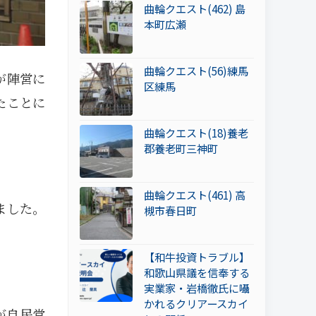
曲輪クエスト(462) 島
本町広瀬
曲輪クエスト(56)練馬
が陣営に
区練馬
たことに
曲輪クエスト(18)養老
郡養老町三神町
曲輪クエスト(461) 高
ました。
槻市春日町
【和牛投資トラブル】
和歌山県議を信奉する
実業家・岩橋徹氏に囁
かれるクリアースカイ
が自民党