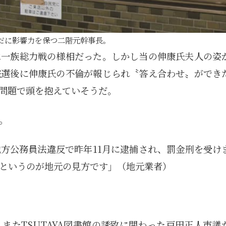
だに影響力を保つ二階元幹事長。
は一族総力戦の様相だった。しかし当の伸康氏夫人の姿
院選後に伸康氏の不倫が報じられ〝答え合わせ〟ができ
問題で頭を抱えていそうだ。
。
方公務員法違反で昨年11月に逮捕され、罰金刑を受け
というのが地元の見方です」（地元業者）
またTSUTAYA図書館の誘致に関わった戸田正人市議