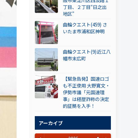
阪市東淀川区西淡路１
丁目、２丁目“日之出
地区”
曲輪クエスト(459) さ
いたま市浦和区神明
曲輪クエスト(9)近江八
幡市末広町
【緊急告発】国連ロゴ
も不正使用 大野寛文・
伊勢市議「元国連理
事」は経歴詐称の決定
的証拠を入手！
アーカイブ
▼