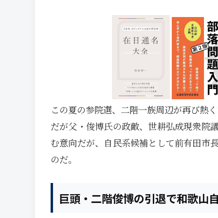
この夏の参院選、二階一族周辺が再び熱く
だが父・俊博氏の政敵、世耕弘成現衆院
む意向だが、自民系候補として前有田市
のだ。
巨頭・二階俊博の引退で和歌山