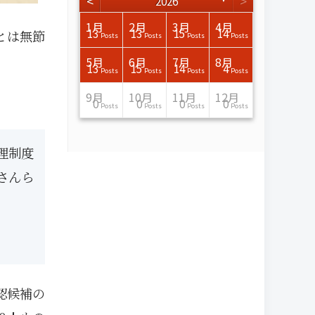
<
>
2026
3月
3月
3月
3月
3月
3月
3月
3月
3月
3月
3月
3月
3月
3月
3月
3月
4月
4月
4月
4月
4月
4月
4月
4月
4月
4月
4月
4月
4月
4月
4月
4月
1月
2月
3月
4月
15
17
17
14
14
15
14
12
14
15
0
0
3
0
0
1
16
15
14
16
13
13
12
12
13
13
0
0
3
2
0
0
13
13
15
14
とは無節
Posts
Posts
Posts
Posts
Posts
Posts
Posts
Posts
Posts
Posts
Posts
Posts
Posts
Posts
Posts
Post
Posts
Posts
Posts
Posts
Posts
Posts
Posts
Posts
Posts
Posts
Posts
Posts
Posts
Posts
Posts
Posts
Posts
Posts
Posts
Posts
7月
7月
7月
7月
7月
7月
7月
7月
7月
7月
7月
7月
7月
7月
7月
7月
8月
8月
8月
8月
8月
8月
8月
8月
8月
8月
8月
8月
8月
8月
8月
8月
5月
6月
7月
8月
15
16
13
16
15
12
15
13
13
13
0
0
0
2
0
0
13
14
10
11
12
10
11
14
7
9
0
0
0
0
4
0
13
15
14
4
Posts
Posts
Posts
Posts
Posts
Posts
Posts
Posts
Posts
Posts
Posts
Posts
Posts
Posts
Posts
Posts
Posts
Posts
Posts
Posts
Posts
Posts
Posts
Posts
Posts
Posts
Posts
Posts
Posts
Posts
Posts
Posts
Posts
Posts
Posts
Posts
11月
11月
11月
11月
11月
11月
11月
11月
11月
11月
11月
11月
11月
11月
11月
11月
12月
12月
12月
12月
12月
12月
12月
12月
12月
12月
12月
12月
12月
12月
12月
12月
9月
10月
11月
12月
13
16
13
13
13
13
14
13
13
13
4
0
2
6
0
1
12
17
14
11
12
12
13
12
10
9
9
0
0
0
1
1
0
0
0
0
Posts
Posts
Posts
Posts
Posts
Posts
Posts
Posts
Posts
Posts
Posts
Posts
Posts
Posts
Posts
Post
Posts
Posts
Posts
Posts
Posts
Posts
Posts
Posts
Posts
Posts
Posts
Posts
Posts
Posts
Post
Post
Posts
Posts
Posts
Posts
理制度
さんら
認候補の