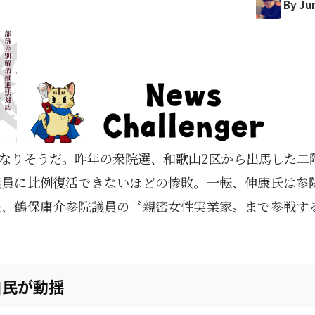
By Jun
なりそうだ。昨年の衆院選、和歌山2区から出馬した二
議員に比例復活できないほどの惨敗。一転、伸康氏は参
長、鶴保庸介参院議員の〝親密女性実業家〟まで参戦す
自民が動揺