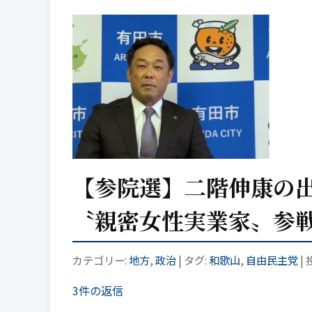
【参院選】二階伸康の
〝親密女性実業家〟参
カテゴリー:
地方
,
政治
| タグ:
和歌山
,
自由民主党
|
3件の返信