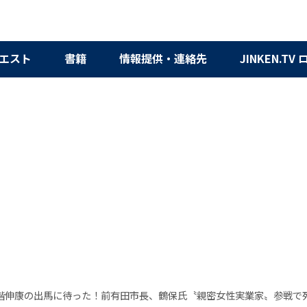
エスト
書籍
情報提供・連絡先
JINKEN.TV
階伸康の出馬に待った！前有田市長、鶴保氏〝親密女性実業家〟参戦で