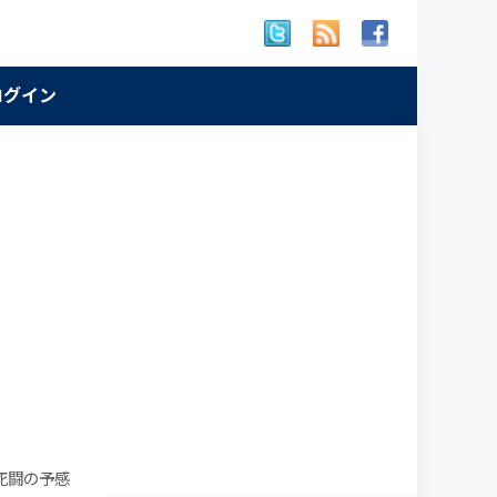
 ログイン
死闘の予感