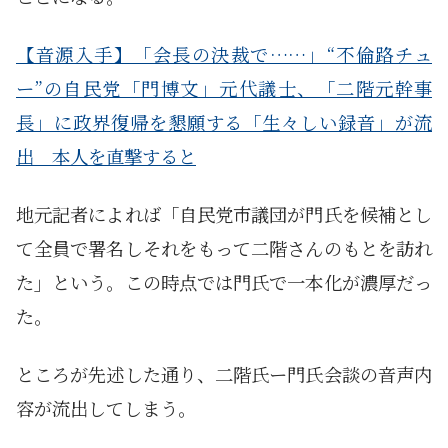
【音源入手】「会長の決裁で……」“不倫路チュ
ー”の自民党「門博文」元代議士、「二階元幹事
長」に政界復帰を懇願する「生々しい録音」が流
出 本人を直撃すると
地元記者によれば「自民党市議団が門氏を候補とし
て全員で署名しそれをもって二階さんのもとを訪れ
た」という。この時点では門氏で一本化が濃厚だっ
た。
ところが先述した通り、二階氏ー門氏会談の音声内
容が流出してしまう。