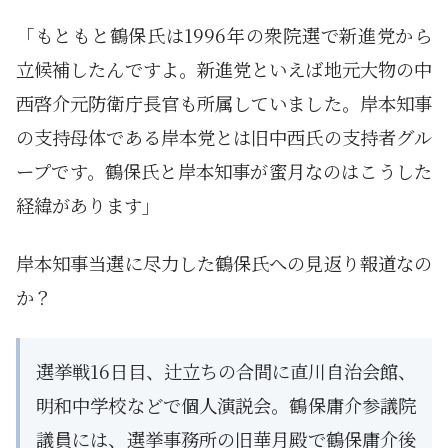
「もともと鶴保氏は1996年の衆院選で新進党から
立候補したんですよ。新進党といえば地元大物の中
西啓介元防衛庁長官も所属していました。岸本知事
の支持母体である岸本党とは旧中西氏の支持者グル
ープです。鶴保氏と岸本知事が蜜月なのはこうした
経緯があります」
岸本知事当選に尽力した鶴保氏への見返り報道なの
か？
選挙戦16日目、辻立ちの合間に直川自治会館、
明和中学校などで個人演説会。鶴保庸介参議院
議員には、選挙事務所の旧華月殿で鶴保庸介後