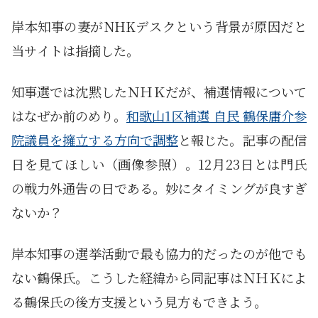
岸本知事の妻がNHKデスクという背景が原因だと
当サイトは指摘した。
知事選では沈黙したＮＨＫだが、補選情報について
はなぜか前のめり。
和歌山1区補選 自民 鶴保庸介参
院議員を擁立する方向で調整
と報じた。記事の配信
日を見てほしい（画像参照）。12月23日とは門氏
の戦力外通告の日である。妙にタイミングが良すぎ
ないか？
岸本知事の選挙活動で最も協力的だったのが他でも
ない鶴保氏。こうした経緯から同記事はＮＨＫによ
る鶴保氏の後方支援という見方もできよう。