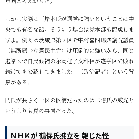
意向と考えがちだ。
しかし実際は「岸本氏が選挙に強いということは中
央でも有名な話。そういう場合は党本部も配慮しま
すよ。例えば茨城県第７区で中村喜四郎衆議院議員
（無所属→立憲民主党）は圧倒的に強いから、同じ
選挙区で自民候補の永岡桂子文科相が選挙区で敗れ
続けても公認してきました」（政治記者）という背
景がある。
門氏が長らく一区の候補だったのは二階氏の威光と
いうよりも党の事情だった。
ＮＨＫが 鶴保氏擁立を 報じた怪