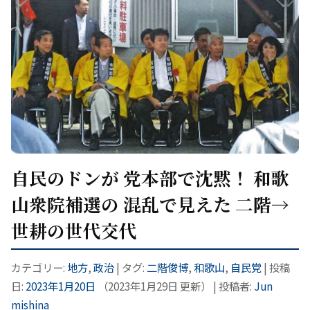
自民のドンが 党本部で沈黙！ 和歌
山衆院補選の 混乱で見えた 二階→
世耕の世代交代
カテゴリー:
地方
,
政治
| タグ:
二階俊博
,
和歌山
,
自民党
| 投稿
日:
2023年1月20日
（
2023年1月29日
更新）
|
投稿者:
Jun
mishina