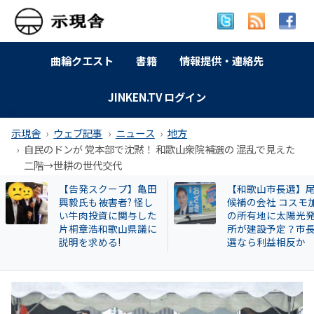
曲輪クエスト
書籍
情報提供・連絡先
JINKEN.TV ログイン
示現舎
ウェブ記事
ニュース
地方
自民のドンが 党本部で沈黙！ 和歌山衆院補選の 混乱で見えた
二階→世耕の世代交代
【和歌山市長選】尾崎
【岐南町】セクハ
候補の会社 コスモ加太
動その後 議員全員
の所有地に太陽光発電
〝謎ルール〟導入
所が建設予定？市長当
会は混乱！現町長
選なら利益相反か
撃すると…