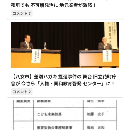
務所でも 不可解発注に 地元業者が激怒！
7
【八女市】差別ハガキ 捏造事件の 舞台 旧立花町庁
舎が 今さら「人権・同和教育啓発 センター」に！
2