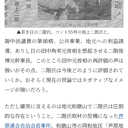
若き日の二階氏。コント55号の坂上二郎氏と。
親中派議員の筆頭格、公共事業、地元への利益誘
導、ありし日の田中角栄元首相を想起させる二階俊
博元幹事長。このところ田中元首相の再評価の声は
強いがその点、二階氏は今後どのように評価されて
いくか。おそらく現在の世論ではネガティブなイメ
ージが強いだろう。
ただし確実に言えるのは地元和歌山で二階氏は圧倒
的な存在ということ。二階氏取材の契機になった
芦
原連合自治会長事件
。和歌山市の同和地区「芦原地