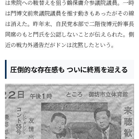
は衆院への鞍替えを狙う
鶴保
庸介
参議院議員。一時
は門博文前衆議院議員を推す動きもあったがその線
は消えた。昨年末、自民党本部で二階俊博元幹事長
同席のもと門氏を公認しないことが伝えられた。側
近の戦力外通告だがドンは沈黙したという。
圧倒的な存在感も ついに終焉を迎える