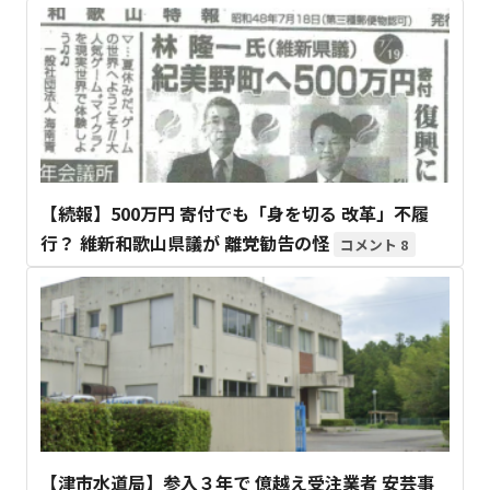
【続報】500万円 寄付でも「身を切る 改革」不履
行？ 維新和歌山県議が 離党勧告の怪
8
【津市水道局】参入３年で 億越え受注業者 安芸事