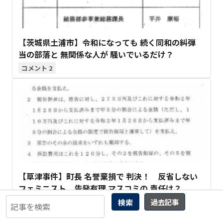
【茨城県土浦市】令和になっても 続く同和の糾弾
当の部落と 無関係な人が 騒いでいるだけ？
2
【草津事件】町長 名誉棄損で 判決！ 反省しない
フェミニスト、告発有理 マスコミの 責任は？
検索
過去記事
1