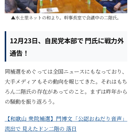
水土里ネットの和より。幹事長室で会議中の二階氏。
12月23日、自民党本部で 門氏に戦力外
通告！
同補選をめぐっては全国ニュースにもなっており、
大手メディアもその動向を報じてきた。それはもち
ろん二階氏の存在があってのこと。まずは昨年から
の騒動を振り返ろう。
【和歌山 衆院補選】門博文「公認おねだり音声」
流出で 見えたドン二階の 落日