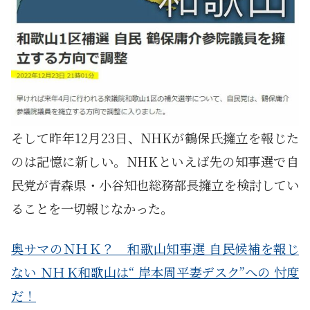
そして昨年12月23日、NHKが鶴保氏擁立を報じた
のは記憶に新しい。NHKといえば先の知事選で自
民党が青森県・小谷知也総務部長擁立を検討してい
ることを一切報じなかった。
奥サマのＮＨＫ？ 和歌山知事選 自民候補を報じ
ない ＮＨＫ和歌山は“ 岸本周平妻デスク”への 忖度
だ！