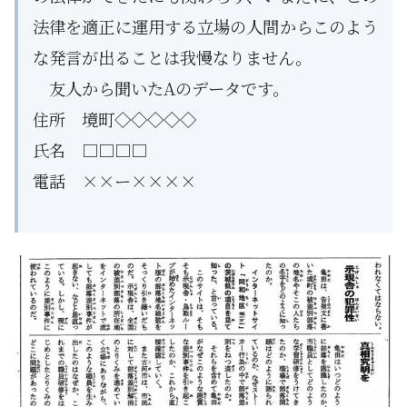
法律を適正に運用する立場の人間からこのよう
な発言が出ることは我慢なりません。
友人から聞いたAのデータです。
住所 境町◇◇◇◇◇
氏名 □□□□
電話 ××ー××××