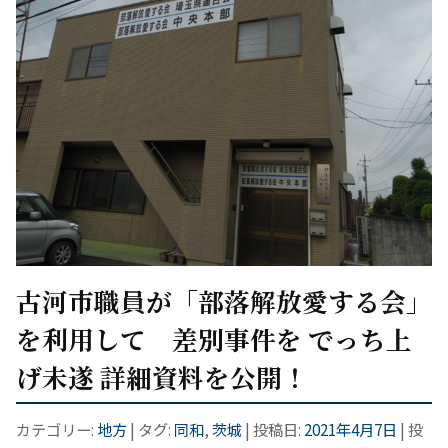
古河市職員が「部落解放愛する会」
を利用して 差別事件を でっち上
げ未遂 詳細資料を公開！
カテゴリー:
地方
| タグ:
同和
,
茨城
| 投稿日:
2021年4月7日
|
投