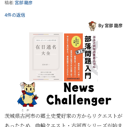
稿者:
宮部 龍彦
4件の返信
By 宮部 龍彦
こが
茨城県
古河
市の郷土史愛好家の方からリクエストが
あったため、曲輪クエスト・古河市シリーズが始ま