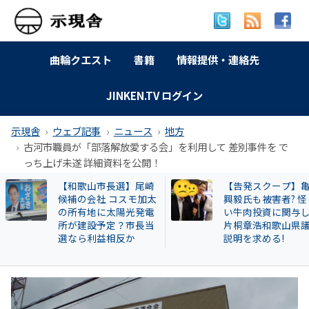
曲輪クエスト
書籍
情報提供・連絡先
JINKEN.TV ログイン
示現舎
ウェブ記事
ニュース
地方
古河市職員が「部落解放愛する会」を利用して 差別事件を で
っち上げ未遂 詳細資料を公開！
【告発スクープ】亀田
【岐南町】セクハ
興毅氏も被害者? 怪し
動その後 議員全員
い牛肉投資に関与した
〝謎ルール〟導入
片桐章浩和歌山県議に
会は混乱！現町長
説明を求める!
撃すると…