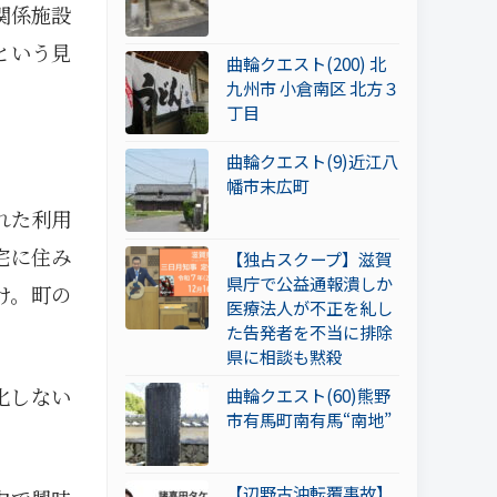
関係施設
という見
曲輪クエスト(200) 北
九州市 小倉南区 北方３
丁目
曲輪クエスト(9)近江八
幡市末広町
れた利用
宅に住み
【独占スクープ】滋賀
県庁で公益通報潰しか
け。町の
医療法人が不正を糺し
た告発者を不当に排除
県に相談も黙殺
化しない
曲輪クエスト(60)熊野
市有馬町南有馬“南地”
【辺野古沖転覆事故】