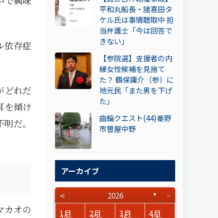
中で興味
平和丸船長・諸喜田タ
ケル氏は事情聴取中 担
当弁護士「今は回答で
きない」
ル依存症
【参院選】支援者の内
縁女性候補を見捨て
た？ 鶴保庸介（参）に
がどれだ
地元民「また男を下げ
た」
耳を傾け
曲輪クエスト(44)秦野
不明だ。
市曽屋中野
アーカイブ
<
>
2026
▼
マカオの
3月
3月
3月
3月
3月
3月
3月
3月
3月
3月
3月
3月
3月
3月
3月
3月
4月
4月
4月
4月
4月
4月
4月
4月
4月
4月
4月
4月
4月
4月
4月
4月
1月
2月
3月
4月
15
17
17
14
14
15
14
12
14
15
0
0
3
0
0
1
16
15
14
16
13
13
12
12
13
13
0
0
3
2
0
0
13
13
15
14