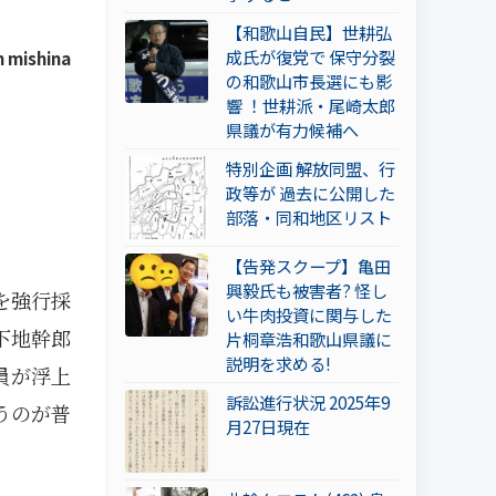
【和歌山自民】世耕弘
成氏が復党で 保守分裂
 mishina
の和歌山市長選にも影
響 ！世耕派・尾崎太郎
県議が有力候補へ
特別企画 解放同盟、行
政等が 過去に公開した
部落・同和地区リスト
【告発スクープ】亀田
興毅氏も被害者? 怪し
を強行採
い牛肉投資に関与した
下地幹郎
片桐章浩和歌山県議に
説明を求める!
員が浮上
訴訟進行状況 2025年9
うのが普
月27日現在