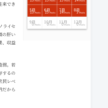
Posts
Posts
Posts
Posts
Posts
Posts
Posts
Posts
Posts
Posts
Posts
Posts
Posts
Posts
Posts
Post
Posts
Posts
Posts
Posts
Posts
Posts
Posts
Posts
Posts
Posts
Posts
Posts
Posts
Posts
Posts
Posts
Posts
Posts
Posts
Posts
往来でき
7月
7月
7月
7月
7月
7月
7月
7月
7月
7月
7月
7月
7月
7月
7月
7月
8月
8月
8月
8月
8月
8月
8月
8月
8月
8月
8月
8月
8月
8月
8月
8月
5月
6月
7月
8月
15
16
13
16
15
12
15
13
13
13
0
0
0
2
0
0
13
14
10
11
12
10
11
14
7
9
0
0
0
0
4
0
13
15
14
3
Posts
Posts
Posts
Posts
Posts
Posts
Posts
Posts
Posts
Posts
Posts
Posts
Posts
Posts
Posts
Posts
Posts
Posts
Posts
Posts
Posts
Posts
Posts
Posts
Posts
Posts
Posts
Posts
Posts
Posts
Posts
Posts
Posts
Posts
Posts
Posts
11月
11月
11月
11月
11月
11月
11月
11月
11月
11月
11月
11月
11月
11月
11月
11月
12月
12月
12月
12月
12月
12月
12月
12月
12月
12月
12月
12月
12月
12月
12月
12月
9月
10月
11月
12月
13
16
13
13
13
13
14
13
13
13
4
0
2
6
0
1
12
17
14
11
12
12
13
12
10
9
9
0
0
0
1
1
0
0
0
0
ノライセ
Posts
Posts
Posts
Posts
Posts
Posts
Posts
Posts
Posts
Posts
Posts
Posts
Posts
Posts
Posts
Post
Posts
Posts
Posts
Posts
Posts
Posts
Posts
Posts
Posts
Posts
Posts
Posts
Posts
Posts
Post
Post
Posts
Posts
Posts
Posts
領の肝い
果、収益
脆弱。若
存するの
庶民レベ
円だから