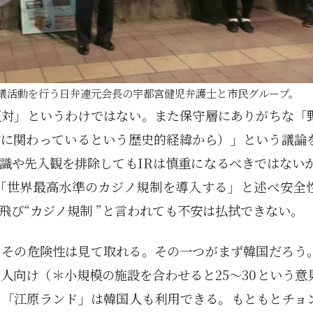
議活動を行う日弁連元会長の宇都宮健児弁護士と市民グループ。
反対」というわけではない。また保守層にありがちな「
営に関わっているという歴史的経緯から）」という議論
識や先入観を排除してもIRは慎重になるべきではないか
「世界最高水準のカジノ規制を導入する」と述べ安全
飛び“カジノ規制 ”と言われても不安は払拭できない。
もその危険性は見て取れる。その一つがまず韓国だろう
国人向け（＊小規模の施設を合わせると25～30という意
る「江原ランド」は韓国人も利用できる。もともとチョ