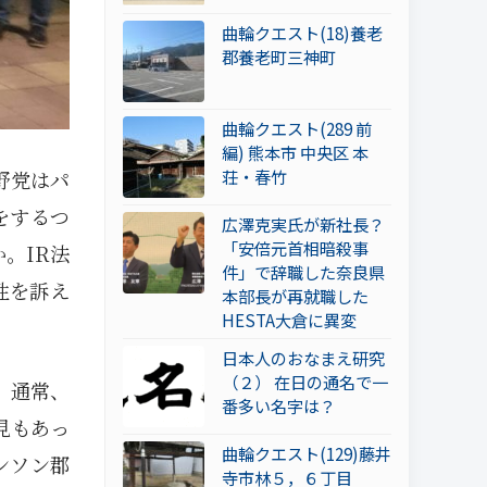
曲輪クエスト(18)養老
郡養老町三神町
曲輪クエスト(289 前
編) 熊本市 中央区 本
荘・春竹
野党はパ
をするつ
広澤克実氏が新社長？
「安倍元首相暗殺事
。IR法
件」で辞職した奈良県
性を訴え
本部長が再就職した
HESTA大倉に異変
日本人のおなまえ研究
（２） 在日の通名で一
。通常、
番多い名字は？
見もあっ
曲輪クエスト(129)藤井
ンソン郡
寺市林５，６丁目