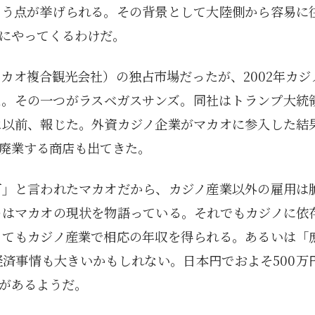
Posts
Posts
Posts
Posts
Posts
Posts
Posts
Posts
Posts
Posts
Posts
Posts
Posts
Posts
Posts
Post
Posts
Posts
Posts
Posts
Posts
Posts
Posts
Posts
Posts
Posts
Posts
Posts
Posts
Posts
Posts
Post
いう点が挙げられる。その背景として大陸側から容易に
5月
5月
5月
5月
5月
5月
5月
5月
5月
5月
5月
5月
5月
5月
5月
5月
6月
6月
6月
6月
6月
6月
6月
6月
6月
6月
6月
6月
6月
6月
6月
6月
にやってくるわけだ。
12
14
11
12
14
12
11
11
11
7
0
0
2
2
0
0
13
13
14
14
15
12
13
13
12
9
0
0
2
0
0
1
Posts
Posts
Posts
Posts
Posts
Posts
Posts
Posts
Posts
Posts
Posts
Posts
Posts
Posts
Posts
Posts
Posts
Posts
Posts
Posts
Posts
Posts
Posts
Posts
Posts
Posts
Posts
Posts
Posts
Posts
Posts
Post
9月
9月
9月
9月
9月
9月
9月
9月
9月
9月
9月
9月
9月
9月
9月
9月
10月
10月
10月
10月
10月
10月
10月
10月
10月
10月
10月
10月
10月
10月
10月
10月
15
13
16
16
14
13
12
12
13
12
0
0
4
2
1
1
15
19
16
13
17
12
13
14
13
11
0
0
7
2
0
1
カオ複合観光会社）の独占市場だったが、2002年カジ
Posts
Posts
Posts
Posts
Posts
Posts
Posts
Posts
Posts
Posts
Posts
Posts
Posts
Posts
Post
Post
Posts
Posts
Posts
Posts
Posts
Posts
Posts
Posts
Posts
Posts
Posts
Posts
Posts
Posts
Posts
Post
た。その一つがラスベガスサンズ。同社はトランプ大統
は以前、報じた。外資カジノ企業がマカオに参入した結
廃業する商店も出てきた。
町」と言われたマカオだから、カジノ産業以外の雇用は
のはマカオの現状を物語っている。それでもカジノに依
くてもカジノ産業で相応の年収を得られる。あるいは「
済事情も大きいかもしれない。日本円でおよそ500万
があるようだ。