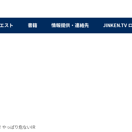
エスト
書籍
情報提供・連絡先
JINKEN.TV
！やっぱり危ないIR