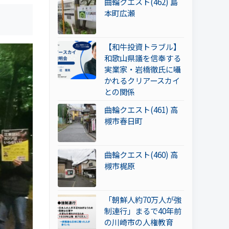
曲輪クエスト(462) 島
本町広瀬
【和牛投資トラブル】
和歌山県議を信奉する
実業家・岩橋徹氏に囁
かれるクリアースカイ
との関係
曲輪クエスト(461) 高
槻市春日町
曲輪クエスト(460) 高
槻市梶原
「朝鮮人約70万人が強
制連行」まるで40年前
の川崎市の人権教育