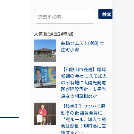
検索
人気順(過去24時間)
曲輪クエスト(463) 土
庄町小海
【和歌山市長選】尾崎
候補の会社 コスモ加太
の所有地に太陽光発電
所が建設予定？市長当
選なら利益相反か
【岐南町】セクハラ騒
動その後 議員全員に
〝謎ルール〟導入で議
会は混乱！現町長に直
撃すると…