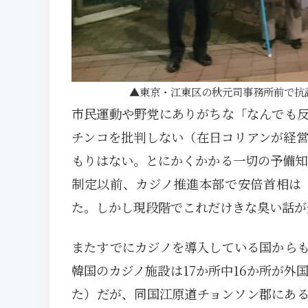
東京・江東区の秋元司事務所前で抗
市民運動や野党にありがちな「なんでも
チンコを批判しない（在日コリアンが経
もりはない。とにかくかかる一切の予備知
制定以前、カジノ推進本部で安倍首相は
た。しかし現段階でこれだけきな臭い話が
またすでにカジノを導入している国から
韓国のカジノ施設は17か所中16か所が外
た）だが、同国江原道チョンソン郡にあ