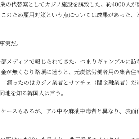
業の代替案としてカジノ施設を誘致した。約4000人が
。このため雇用対策という点については成果があった、
事実だ。
一部メディアで報じられてきた。つまりギャンブルに訪
。金が無くなり路頭に迷うと、元炭鉱労働者用の集合住
。「潤ったのはカジノ業者とサアチェ（闇金融業者）だ
同地を知る韓国人は言う。
るケースもあるが、アル中や麻薬中毒者と異なり、表面