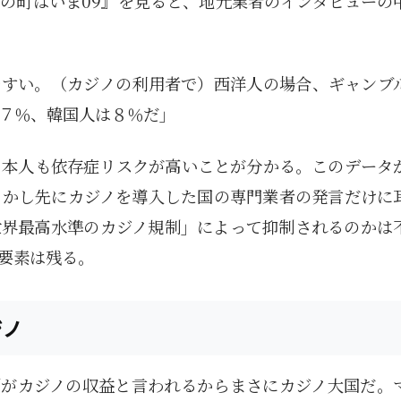
の町はいま09』を見ると、地元業者のインタビューの
やすい。（カジノの利用者で）西洋人の場合、ギャンブ
７％、韓国人は８％だ」
日本人も依存症リスクが高いことが分かる。このデータ
しかし先にカジノを導入した国の専門業者の発言だけに
世界最高水準のカジノ規制」によって抑制されるのかは
要素は残る。
ジノ
割がカジノの収益と言われるからまさにカジノ大国だ。
1月
1月
1月
1月
1月
1月
1月
1月
1月
1月
1月
1月
1月
1月
1月
1月
2月
2月
2月
2月
2月
2月
2月
2月
2月
2月
2月
2月
2月
2月
2月
2月
13
12
13
11
11
12
11
10
11
9
0
0
0
0
0
1
13
12
14
12
14
13
12
12
11
13
0
2
3
0
0
1