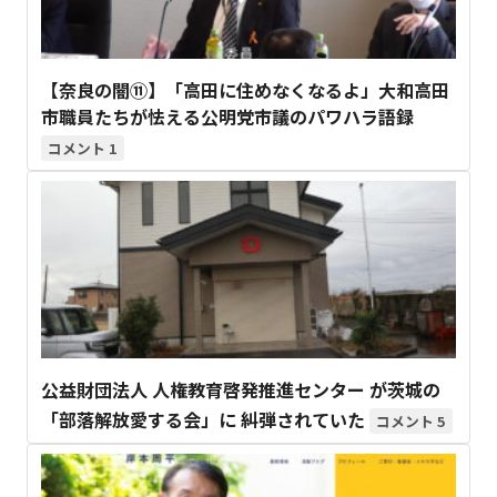
【奈良の闇⑪】「高田に住めなくなるよ」大和高田
市職員たちが怯える公明党市議のパワハラ語録
1
公益財団法人 人権教育啓発推進センター が茨城の
「部落解放愛する会」に 糾弾されていた
5