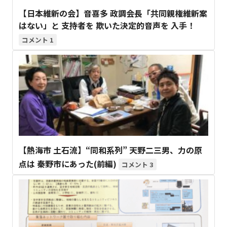
【日本維新の会】音喜多 政調会長「共同親権維新案
はない」と 支持者を 欺いた決定的音声を 入手！
1
【熱海市 土石流】“同和系列” 天野二三男、力の原
点は 秦野市にあった(前編)
3