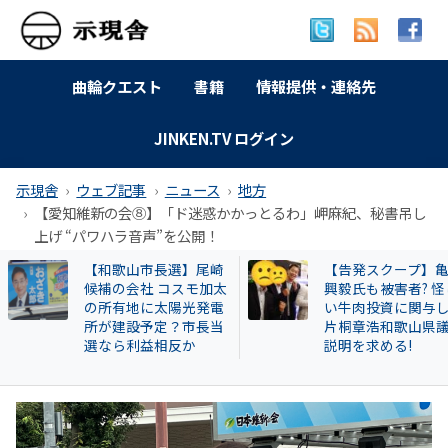
曲輪クエスト
書籍
情報提供・連絡先
JINKEN.TV ログイン
示現舎
ウェブ記事
ニュース
地方
【愛知維新の会⑧】「ド迷惑かかっとるわ」岬麻紀、秘書吊し
上げ “パワハラ音声”を公開！
【告発スクープ】亀田
【岐南町】セクハ
興毅氏も被害者? 怪し
動その後 議員全員
い牛肉投資に関与した
〝謎ルール〟導入
片桐章浩和歌山県議に
会は混乱！現町長
説明を求める!
撃すると…