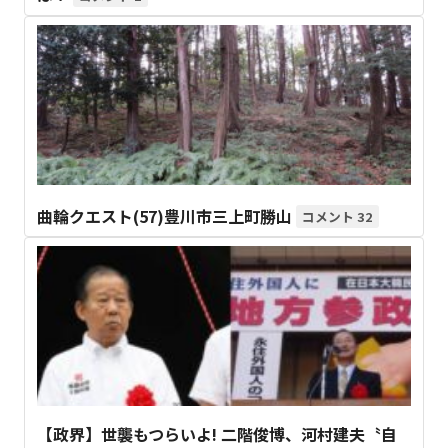
曲輪クエスト(57)豊川市三上町勝山
32
【政界】世襲もつらいよ! 二階俊博、河村建夫〝自