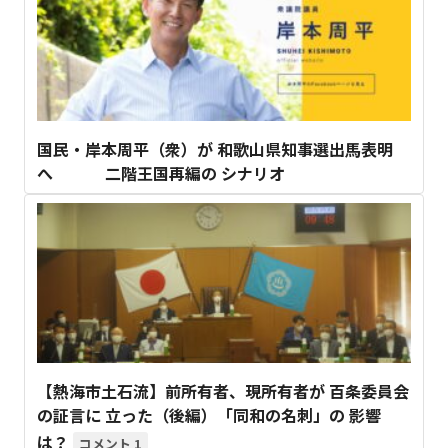
国民・岸本周平（衆）が 和歌山県知事選出馬表明
へ 二階王国再編の シナリオ
【熱海市土石流】前所有者、現所有者が 百条委員会
の証言に 立った（後編）「同和の名刺」の 影響
は？
1