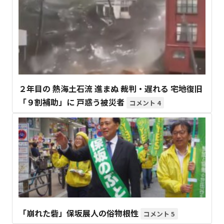
２年目の 熱海土石流 進まぬ 裁判・遅れる 宅地復旧
「９割補助」に 戸惑う被災者
4
「崩れた砦」保坂展人の俗物根性
5