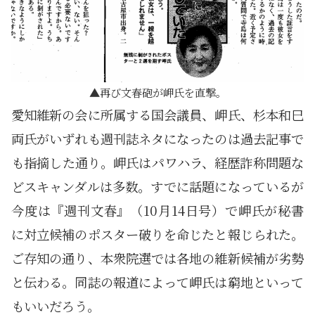
再び文春砲が岬氏を直撃。
愛知維新の会に所属する国会議員、岬氏、杉本和巳
両氏がいずれも週刊誌ネタになったのは過去記事で
も指摘した通り。岬氏はパワハラ、経歴詐称問題な
どスキャンダルは多数。すでに話題になっているが
今度は『週刊文春』（10月14日号）で岬氏が秘書
に対立候補のポスター破りを命じたと報じられた。
ご存知の通り、本衆院選では各地の維新候補が劣勢
と伝わる。同誌の報道によって岬氏は窮地といって
もいいだろう。