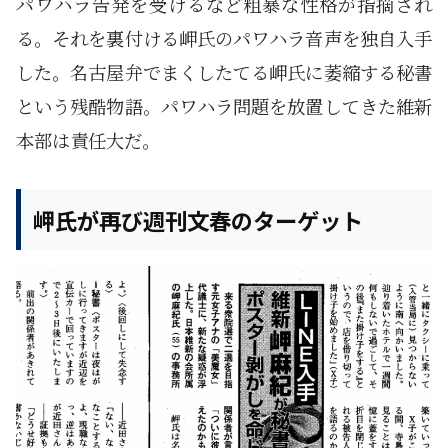
パワハラ告発を受けるなど粗暴な性格が指摘され
る。それを裏付ける岬氏のパワハラ音声を独自入手
した。名古屋弁でまくしたてる岬氏に萎縮する秘書
という残酷物語。パワハラ問題を放置してきた維新
本部は責任大だ。
岬氏が再び週刊文春のターゲット