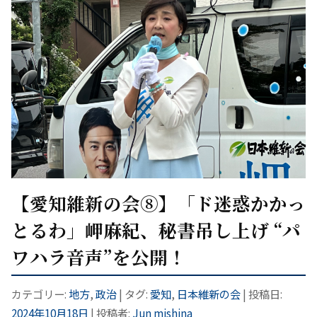
【愛知維新の会⑧】「ド迷惑かかっ
とるわ」岬麻紀、秘書吊し上げ “パ
ワハラ音声”を公開！
カテゴリー:
地方
,
政治
| タグ:
愛知
,
日本維新の会
| 投稿日:
2024年10月18日
|
投稿者:
Jun mishina