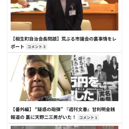
【相生町自治会長問題】荒ぶる市議会の裏事情をレ
ポート
3
【番外編】 “疑惑の砲弾” 『週刊文春』甘利明金銭
報道の 裏に天野二三男がいた！
1