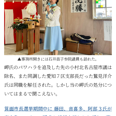
事務所開きには石井苗子参院議員も訪れた。
岬氏のパワハラを追及した先の小村北名古屋市議は
除名、また同調した愛知７区支部長だった鷲見洋介
氏は同職を解任された。しかし当の岬氏の処分につ
いてはまるで聞こえない。
箕面市長選挙期間中に 藤田、音喜多、阿部３氏が