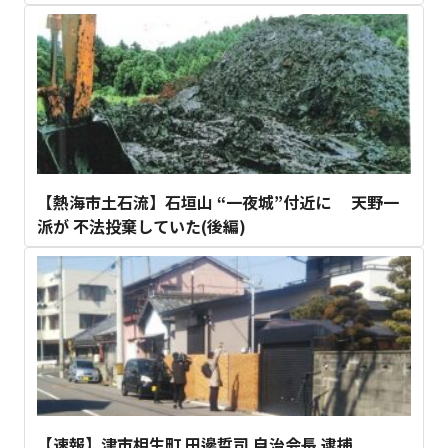
【熱海市土石流】石垣山 “一夜城”付近に 天野一
派が 不法投棄していた(後編)
【速報】津市相生町 田邊哲司 自治会長 逮捕