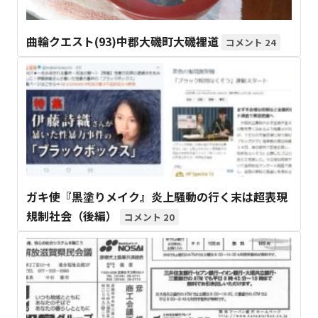
曲輪クエスト(93)中郡大磯町大磯裡道
24
ガキ使『黒塗りメイク』炎上騒動の行く末は超表現
規制社会（後編）
20