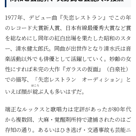
1977年、デビュー曲『失恋レストラン』でこの年
のレコード大賞新人賞、日本有線最優秀大賞など賞
を総なめにし同年の紅白出場を果たした昭和のスタ
ー、清水健太郎氏。同曲が出世作となり清水氏は音
楽活動以外でも俳優として活躍していく。妙齢の女
性にすれば未完の大作『ガラスの仮面』（白泉社）
での描写、「失恋レストラン オーディション」と
ほころ
いえば顔が
綻
ぶ人も多いはずだ。
端正なルックスと歌唱力は定評があったが80年代
から複数回、大麻・覚醒剤所持で逮捕されたのはご
存知の通り。あるいはひき逃げ・交通事故も芸能ニ