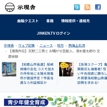
曲輪クエスト
書籍
情報提供・連絡先
JINKEN.TV ログイン
示現舎
ウェブ記事
ニュース
地方
熱海土石流
【湘南外伝】天野二三男と お騒がせ芸能人、清水健太郎の 交
遊㊙録
【告発スクープ】亀田
【岐南町】セクハ
興毅氏も被害者? 怪し
動その後 議員全員
い牛肉投資に関与した
〝謎ルール〟導入
片桐章浩和歌山県議に
会は混乱！現町長
説明を求める!
撃すると…