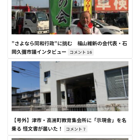
”さよなら同和行政”に挑む 福山維新の会代表・石
岡久彌市議インタビュー
16
【号外】津市・高洲町教育集会所に「示現舎」を名
乗る 怪文書が届いた！
7