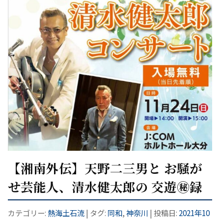
【湘南外伝】天野二三男と お騒が
せ芸能人、清水健太郎の 交遊㊙録
カテゴリー:
熱海土石流
| タグ:
同和
,
神奈川
| 投稿日:
2021年10