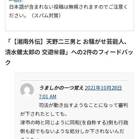
日本語が含まれない投稿は無視されますのでご注意く
ださい。（スパム対策）
「
【湘南外伝】天野二三男と お騒がせ芸能人、
清水健太郎の 交遊㊙録
」への2件のフィードバッ
ク
うましかの一つ覚え
2021年10月28日
7:01 AM
司法が動き出すようなことになって審判
が下されたとしても、
津市の時と同じように同和(を自称する)側も行政
側も屁でもないような処分しか下されないんだ