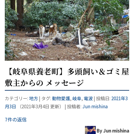
【岐阜県養老町】多頭飼い＆ゴミ屋
敷主からの メッセージ
カテゴリー:
地方
| タグ:
動物愛護
,
岐阜
,
電波
| 投稿日:
2021年3
月3日
（
2021年3月4日
更新）
|
投稿者:
Jun mishina
7件の返信
By Jun mishina