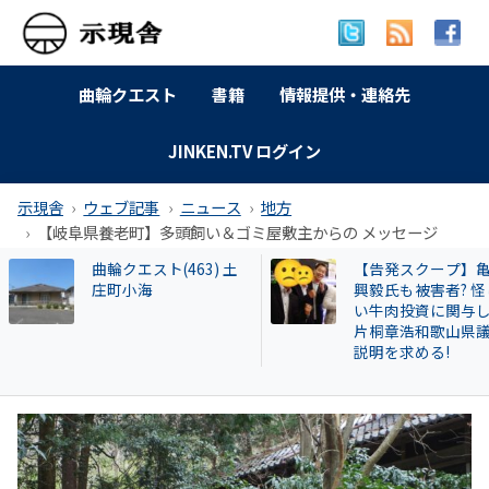
曲輪クエスト
書籍
情報提供・連絡先
JINKEN.TV ログイン
示現舎
ウェブ記事
ニュース
地方
【岐阜県養老町】多頭飼い＆ゴミ屋敷主からの メッセージ
【告発スクープ】亀田
【名古屋市】なぜ
興毅氏も被害者? 怪し
署員は保護した猫
い牛肉投資に関与した
場に戻したか？ 20
片桐章浩和歌山県議に
遺棄事件が影響し
説明を求める!
も