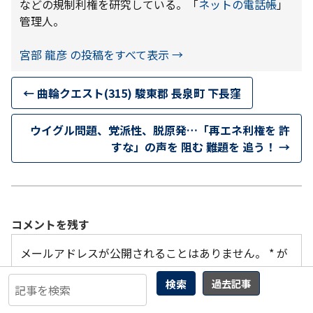
などの規制利権を研究している。「
ネットの電話帳
」
管理人。
宮部 龍彦 の投稿をすべて表示
→
←
曲輪クエスト(315) 駿東郡 長泉町 下長窪
ウイグル問題、党派性、脱原発…「再エネ利権を 許
すな」の声を 阻む 難題を 追う！
→
コメントを残す
メールアドレスが公開されることはありません。
*
が
付いている欄は必須項目です
検索
過去記事
コメント
*