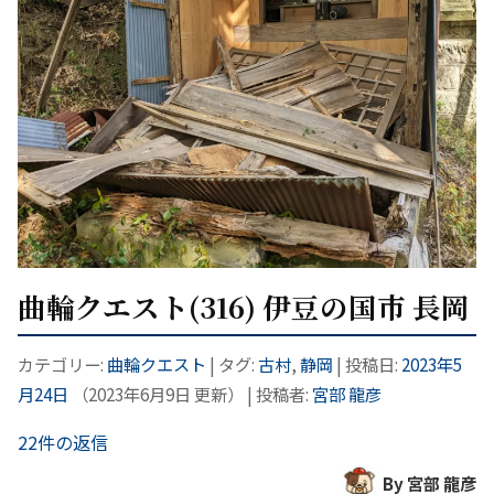
曲輪クエスト(316) 伊豆の国市 長岡
カテゴリー:
曲輪クエスト
| タグ:
古村
,
静岡
| 投稿日:
2023年5
月24日
（
2023年6月9日
更新）
|
投稿者:
宮部 龍彦
22件の返信
By 宮部 龍彦