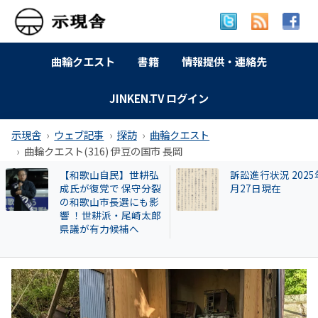
曲輪クエスト
書籍
情報提供・連絡先
JINKEN.TV ログイン
示現舎
ウェブ記事
探訪
曲輪クエスト
曲輪クエスト(316) 伊豆の国市 長岡
 2025年9
曲輪クエスト(462) 島
広澤
在
本町広瀬
「安
件」
本部
HES