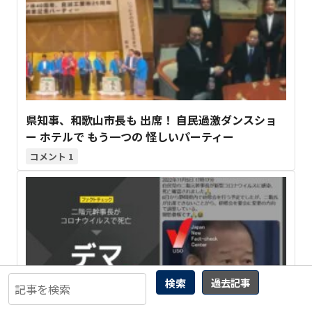
県知事、和歌山市長も 出席！ 自民過激ダンスショ
ー ホテルで もう一つの 怪しいパーティー
1
検索
過去記事
【和歌山知事選】二階元幹事長 死亡デマを ファク