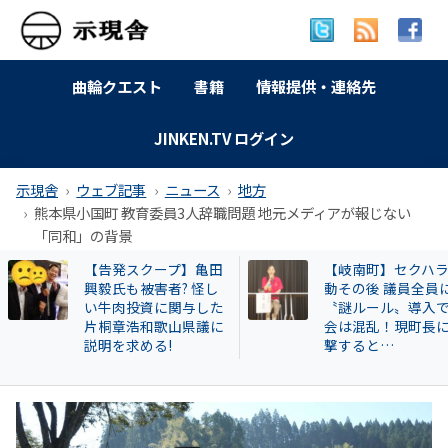
曲輪クエスト
書籍
情報提供・連絡先
JINKEN.TV ログイン
示現舎
ウェブ記事
ニュース
地方
熊本県小国町 教育委員3人辞職問題 地元メディアが報じない
「同和」の背景
【告発スクープ】亀田
【岐南町】セクハ
興毅氏も被害者? 怪し
動その後 議員全員
い牛肉投資に関与した
〝謎ルール〟導入
片桐章浩和歌山県議に
会は混乱！現町長
説明を求める!
撃すると…