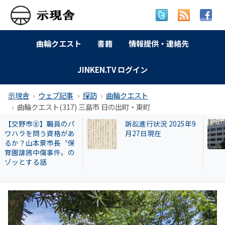
曲輪クエスト
書籍
情報提供・連絡先
JINKEN.TV ログイン
示現舎
ウェブ記事
探訪
曲輪クエスト
曲輪クエスト(317) 三島市 日の出町・東町
訴訟進行状況 2025年9
【名古屋市】なぜ
月27日現在
署員は保護した猫
場に戻したか？ 20
遺棄事件が影響し
も