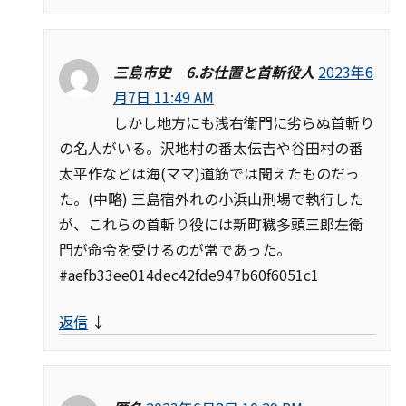
三島市史 6.お仕置と首斬役人
2023年6
月7日 11:49 AM
しかし地方にも浅右衛門に劣らぬ首斬り
の名人がいる。沢地村の番太伝吉や谷田村の番
太平作などは海(ママ)道筋では聞えたものだっ
た。(中略) 三島宿外れの小浜山刑場で執行した
が、これらの首斬り役には新町穢多頭三郎左衛
門が命令を受けるのが常であった。
#aefb33ee014dec42fde947b60f6051c1
返信
↓