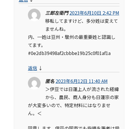
三郎左衛門
2023年6月10日 2:42 PM
移転してますけど、多分姓は変えて
ませんね。
内、一姓は豆州・駿州の最重要姓と認識し
てます。
#0e2db39498af2cbbbe19b25c0f01af1a
返信
↓
匿名
2023年6月12日 11:40 AM
＞伊豆では日蓮上人が流された経緯
から、農民、商人身分も日蓮宗の家
が大変多いので、特定材料にはなりませ
ん。＜
同意します。伊豆の国市でも指摘を筆者は受