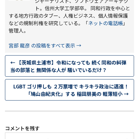
ジャーナリスト、ソフトウェアアーキテク
ト。信州大学工学部卒。 同和行政を中心と
する地方行政のタブー、人権ビジネス、個人情報保護
などの規制利権を研究している。「
ネットの電話帳
」
管理人。
宮部 龍彦 の投稿をすべて表示
→
←
【茨城県土浦市】令和になっても 続く同和の糾弾
当の部落と 無関係な人が 騒いでいるだけ？
LGBT ゴリ押しも ２万票増で キラキラ政治に邁進！
「鳩山由紀夫化」する 稲田朋美の 軽薄短小
→
コメントを残す