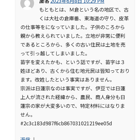
匿名
2023年6月8日 10:29 PM
もともとは、Ｍ倉という名の地区で、古
くは大社の倉庫番、東海道の守り、皮革
の仕事等をになっていました。子供のころから
親から教えられていました。立地が非常に便利
であるところから、多くの古い住民は土地を売
って引っ越してしまいました。
苗字を変えたかも、という話ですが、苗字は３
姓ほどあり、古くから住む地元民は皆知っており
ます。改姓したという事実はありません。
宗派は日蓮宗なのは事実ですが、伊豆では日蓮
上人が流された経緯から、農民、商人身分も日
蓮宗の家が大変多いので、特定材料にはなりま
せん。
#2c3c183d987f6cb867031021219ee05d
返信
↓