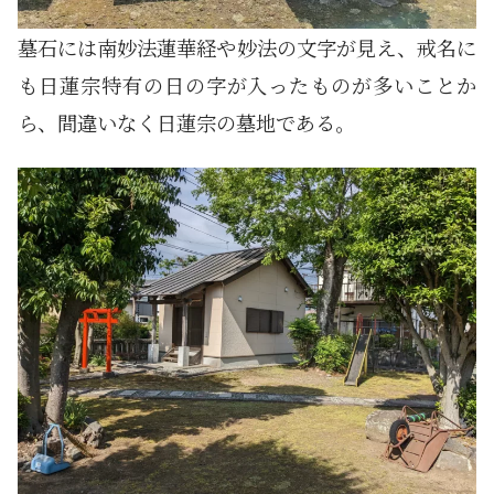
墓石には南妙法蓮華経や妙法の文字が見え、戒名に
も日蓮宗特有の日の字が入ったものが多いことか
ら、間違いなく日蓮宗の墓地である。