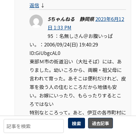
返信
↓
5ちゃんねる 静岡県
2023年6月12
日 1:33 PM
95 ：名無しさん＠お腹いっぱ
い。：2006/09/24(日) 19:40:29
ID:GiUbgcAL0
東部Ｍ市の街道沿い（大社そば）には、あ
りました。幼いころから、両親・祖父母に
言われて育った。あそこは便利だけれど、皮
革を扱う人の住むところだから地価も安
い。お嫁にいったり、もらったりするとこ
ろではない
特別なところって。あと、伊豆の各市町村に
は、いわゆる長吏の仕事をする身分の人が
検索
過去記事
いて、その子孫の方は、血統が悪いという