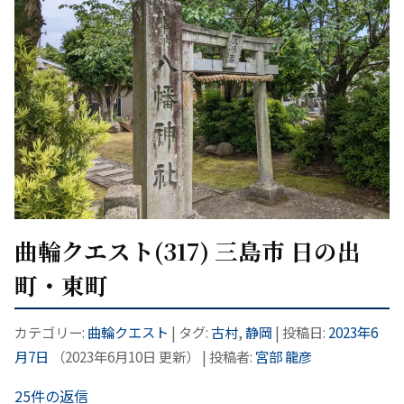
曲輪クエスト(317) 三島市 日の出
町・東町
カテゴリー:
曲輪クエスト
| タグ:
古村
,
静岡
| 投稿日:
2023年6
月7日
（
2023年6月10日
更新）
|
投稿者:
宮部 龍彦
25件の返信