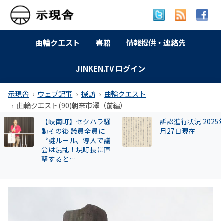
曲輪クエスト
書籍
情報提供・連絡先
JINKEN.TV ログイン
示現舎
ウェブ記事
探訪
曲輪クエスト
曲輪クエスト(90)朝来市澤（前編）
訴訟進行状況 2025年9
【和歌山自民】世
月27日現在
成氏が復党で 保守
の和歌山市長選に
響 ！世耕派・尾崎
県議が有力候補へ