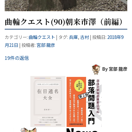
曲輪クエスト(90)朝来市澤（前編）
カテゴリー:
曲輪クエスト
| タグ:
兵庫
,
古村
| 投稿日:
2018年9
月21日
|
投稿者:
宮部 龍彦
19件の返信
By 宮部 龍彦