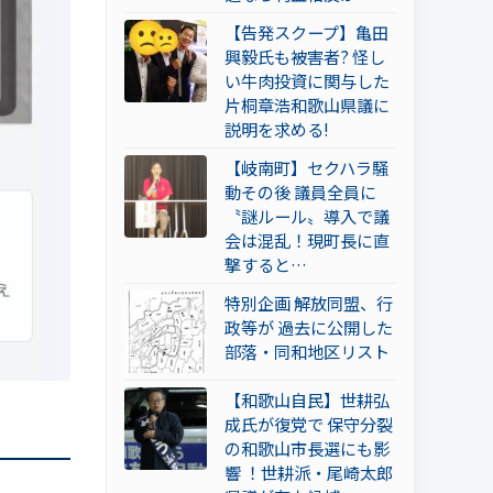
【告発スクープ】亀田
興毅氏も被害者? 怪し
い牛肉投資に関与した
片桐章浩和歌山県議に
説明を求める!
【岐南町】セクハラ騒
動その後 議員全員に
〝謎ルール〟導入で議
会は混乱！現町長に直
撃すると…
特別企画 解放同盟、行
政等が 過去に公開した
部落・同和地区リスト
【和歌山自民】世耕弘
成氏が復党で 保守分裂
の和歌山市長選にも影
響 ！世耕派・尾崎太郎