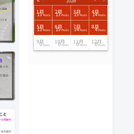
<
>
2026
3月
3月
3月
3月
3月
3月
3月
3月
3月
3月
3月
3月
3月
3月
3月
3月
4月
4月
4月
4月
4月
4月
4月
4月
4月
4月
4月
4月
4月
4月
4月
4月
1月
2月
3月
4月
15
17
17
14
14
15
14
12
14
15
0
0
3
0
0
1
16
15
14
16
13
13
12
12
13
13
0
0
3
2
0
0
13
13
15
14
Posts
Posts
Posts
Posts
Posts
Posts
Posts
Posts
Posts
Posts
Posts
Posts
Posts
Posts
Posts
Post
Posts
Posts
Posts
Posts
Posts
Posts
Posts
Posts
Posts
Posts
Posts
Posts
Posts
Posts
Posts
Posts
Posts
Posts
Posts
Posts
7月
7月
7月
7月
7月
7月
7月
7月
7月
7月
7月
7月
7月
7月
7月
7月
8月
8月
8月
8月
8月
8月
8月
8月
8月
8月
8月
8月
8月
8月
8月
8月
5月
6月
7月
8月
15
16
13
16
15
12
15
13
13
13
0
0
0
2
0
0
13
14
10
11
12
10
11
14
7
9
0
0
0
0
4
0
13
15
14
4
Posts
Posts
Posts
Posts
Posts
Posts
Posts
Posts
Posts
Posts
Posts
Posts
Posts
Posts
Posts
Posts
Posts
Posts
Posts
Posts
Posts
Posts
Posts
Posts
Posts
Posts
Posts
Posts
Posts
Posts
Posts
Posts
Posts
Posts
Posts
Posts
11月
11月
11月
11月
11月
11月
11月
11月
11月
11月
11月
11月
11月
11月
11月
11月
12月
12月
12月
12月
12月
12月
12月
12月
12月
12月
12月
12月
12月
12月
12月
12月
9月
10月
11月
12月
13
16
13
13
13
13
14
13
13
13
4
0
2
6
0
1
12
17
14
11
12
12
13
12
10
9
9
0
0
0
1
1
0
0
0
0
Posts
Posts
Posts
Posts
Posts
Posts
Posts
Posts
Posts
Posts
Posts
Posts
Posts
Posts
Posts
Post
Posts
Posts
Posts
Posts
Posts
Posts
Posts
Posts
Posts
Posts
Posts
Posts
Posts
Posts
Post
Post
Posts
Posts
Posts
Posts