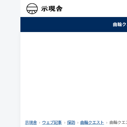
曲輪ク
示現舎
ウェブ記事
探訪
曲輪クエスト
曲輪クエス