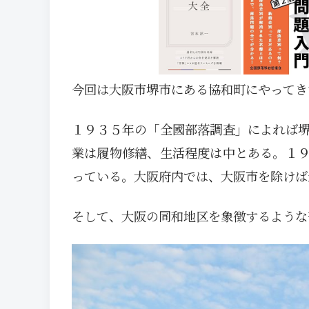
今回は大阪市堺市にある協和町にやってき
１９３５年の「全國部落調査」によれば
業は履物修繕、生活程度は中とある。１
っている。大阪府内では、大阪市を除けば
そして、大阪の同和地区を象徴するような