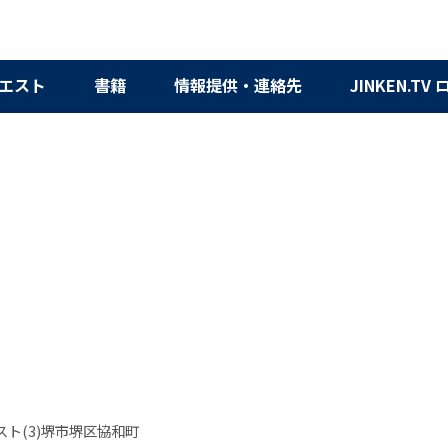
エスト
書籍
情報提供・連絡先
JINKEN.TV
スト(3)堺市堺区協和町