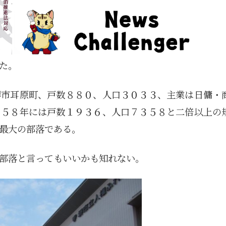
た。
堺市耳原町、戸数８８０、人口３０３３、主業は日傭・
９５８年には戸数１９３６、人口７３５８と二倍以上の
最大の部落である。
部落と言ってもいいかも知れない。