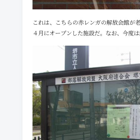
これは、こちらの赤レンガの解放会館が
４月にオープンした施設だ。なお、今度は