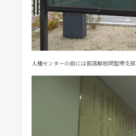
人権センターの前には部落解放同盟堺支部