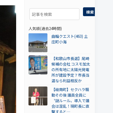
検索
人気順(過去24時間)
曲輪クエスト(463) 土
庄町小海
【和歌山市長選】尾崎
候補の会社 コスモ加太
の所有地に太陽光発電
所が建設予定？市長当
選なら利益相反か
【岐南町】セクハラ騒
動その後 議員全員に
〝謎ルール〟導入で議
会は混乱！現町長に直
撃すると…