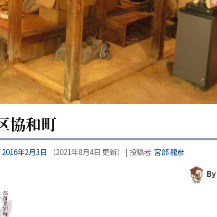
堺区協和町
:
2016年2月3日
（
2021年8月4日
更新）
|
投稿者:
宮部 龍彦
B