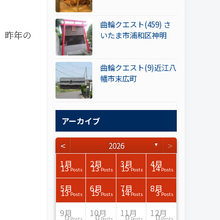
曲輪クエスト(459) さ
、昨年の
いたま市浦和区神明
曲輪クエスト(9)近江八
幡市末広町
アーカイブ
<
>
2026
▼
3月
3月
3月
3月
3月
3月
3月
3月
3月
3月
3月
3月
3月
3月
3月
3月
4月
4月
4月
4月
4月
4月
4月
4月
4月
4月
4月
4月
4月
4月
4月
4月
1月
2月
3月
4月
15
17
17
14
14
15
14
12
14
15
0
0
3
0
0
1
16
15
14
16
13
13
12
12
13
13
0
0
3
2
0
0
13
13
15
14
Posts
Posts
Posts
Posts
Posts
Posts
Posts
Posts
Posts
Posts
Posts
Posts
Posts
Posts
Posts
Post
Posts
Posts
Posts
Posts
Posts
Posts
Posts
Posts
Posts
Posts
Posts
Posts
Posts
Posts
Posts
Posts
Posts
Posts
Posts
Posts
7月
7月
7月
7月
7月
7月
7月
7月
7月
7月
7月
7月
7月
7月
7月
7月
8月
8月
8月
8月
8月
8月
8月
8月
8月
8月
8月
8月
8月
8月
8月
8月
5月
6月
7月
8月
15
16
13
16
15
12
15
13
13
13
0
0
0
2
0
0
13
14
10
11
12
10
11
14
7
9
0
0
0
0
4
0
13
15
14
3
Posts
Posts
Posts
Posts
Posts
Posts
Posts
Posts
Posts
Posts
Posts
Posts
Posts
Posts
Posts
Posts
Posts
Posts
Posts
Posts
Posts
Posts
Posts
Posts
Posts
Posts
Posts
Posts
Posts
Posts
Posts
Posts
Posts
Posts
Posts
Posts
11月
11月
11月
11月
11月
11月
11月
11月
11月
11月
11月
11月
11月
11月
11月
11月
12月
12月
12月
12月
12月
12月
12月
12月
12月
12月
12月
12月
12月
12月
12月
12月
9月
10月
11月
12月
13
16
13
13
13
13
14
13
13
13
4
0
2
6
0
1
12
17
14
11
12
12
13
12
10
9
9
0
0
0
1
1
0
0
0
0
Posts
Posts
Posts
Posts
Posts
Posts
Posts
Posts
Posts
Posts
Posts
Posts
Posts
Posts
Posts
Post
Posts
Posts
Posts
Posts
Posts
Posts
Posts
Posts
Posts
Posts
Posts
Posts
Posts
Posts
Post
Post
Posts
Posts
Posts
Posts