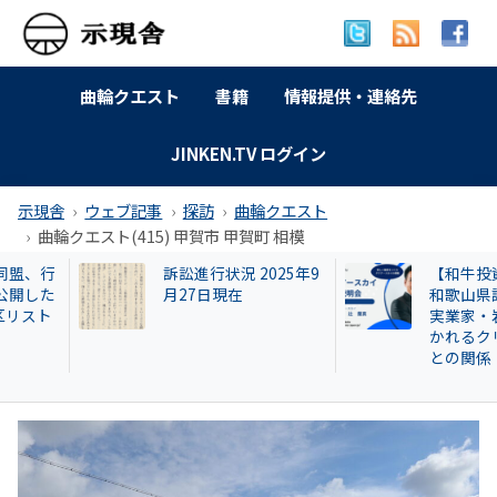
曲輪クエスト
書籍
情報提供・連絡先
JINKEN.TV ログイン
示現舎
ウェブ記事
探訪
曲輪クエスト
曲輪クエスト(415) 甲賀市 甲賀町 相模
【和牛投資トラブル】
曲輪クエスト(462) 
和歌山県議を信奉する
本町広瀬
実業家・岩橋徹氏に囁
かれるクリアースカイ
との関係