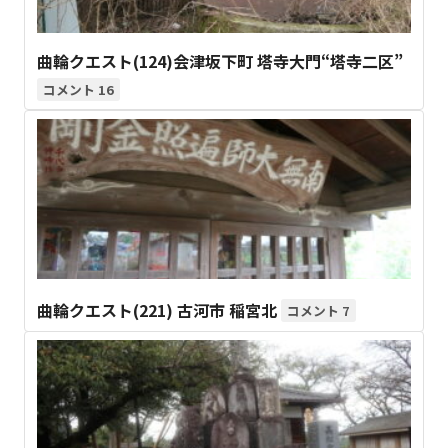
曲輪クエスト(124)会津坂下町 塔寺大門“塔寺二区”
16
曲輪クエスト(221) 古河市 稲宮北
7