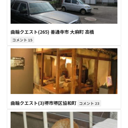
曲輪クエスト(265) 善通寺市 大麻町 高橋
15
曲輪クエスト(3)堺市堺区協和町
23