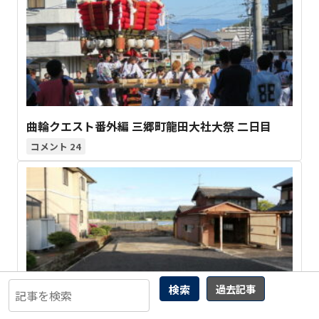
曲輪クエスト番外編 三郷町龍田大社大祭 二日目
24
検索
過去記事
曲輪クエスト(412) 甲賀市 土山町北土山 田中