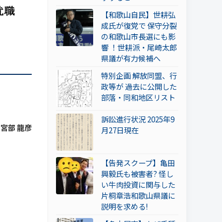
【和歌山自民】世耕弘
成氏が復党で 保守分裂
の和歌山市長選にも影
響 ！世耕派・尾崎太郎
県議が有力候補へ
特別企画 解放同盟、行
政等が 過去に公開した
部落・同和地区リスト
訴訟進行状況 2025年9
 宮部 龍彦
月27日現在
【告発スクープ】亀田
興毅氏も被害者? 怪し
い牛肉投資に関与した
片桐章浩和歌山県議に
説明を求める!