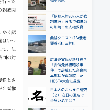
を行った
の親族関
「朝鮮人約70万人が強
制連行」まるで40年前
の川崎市の人権教育
うやく認
曲輪クエスト(18)養老
発はいつ
郡養老町三神町
して、法
裁判の対
広澤克実氏が新社長？
「安倍元首相暗殺事
件」で辞職した奈良県
本部長が再就職した
侵犯とさ
HESTA大倉に異変
が名誉権
日本人のおなまえ研究
（２） 在日の通名で一
番多い名字は？