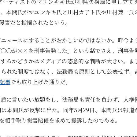
アーティストのマユンキキ氏が札幌法務局に申し立て
た、本間氏がマユンキキ氏と川村カ子ト氏や川村兼一氏
侵害だと指摘されたという。
ざニュースにすることがおかしいのではないか。昨今よ
「〇〇が××を刑事告発した」という話でさえ、刑事告
にするかどうかはメディアの恣意的な判断が大きい。ま
められた制度ではなく、法務局も原則として公表せず、
記事
でも取り上げた通りだ。
を盾に言いたい放題をし、法務局も責任を負わず、人権
は本間氏が反撃に出た。同年5月29日、本間氏は報道
を相手取り損害賠償を求めて提訴したのである。