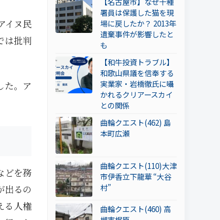
【名古屋市】なぜ千種
署員は保護した猫を現
アイヌ民
場に戻したか？ 2013年
遺棄事件が影響したと
では批判
も
【和牛投資トラブル】
和歌山県議を信奉する
実業家・岩橋徹氏に囁
した。ア
かれるクリアースカイ
との関係
曲輪クエスト(462) 島
本町広瀬
曲輪クエスト(110)大津
などを務
市伊香立下龍華 “大谷
村”
が出るの
える人権
曲輪クエスト(460) 高
槻市梶原