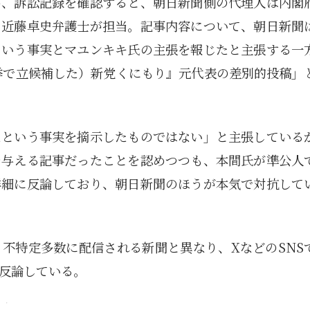
が、訴訟記録を確認すると、朝日新聞側の代理人は内閣
る近藤卓史弁護士が担当。記事内容について、朝日新聞
という事実とマユンキキ氏の主張を報じたと主張する一
選挙で立候補した）新党くにもり』元代表の差別的投稿」
たという事実を摘示したものではない」と主張している
を与える記事だったことを認めつつも、本間氏が準公人
詳細に反論しており、朝日新聞のほうが本気で対抗して
不特定多数に配信される新聞と異なり、XなどのSNS
反論している。