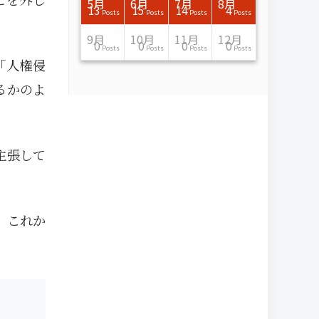
7月
7月
7月
7月
7月
7月
7月
7月
7月
7月
7月
7月
7月
7月
7月
7月
8月
8月
8月
8月
8月
8月
8月
8月
8月
8月
8月
8月
8月
8月
8月
8月
5月
6月
7月
8月
15
16
13
16
15
12
15
13
13
13
0
0
0
2
0
0
13
14
10
11
12
10
11
14
7
9
0
0
0
0
4
0
13
15
14
4
Posts
Posts
Posts
Posts
Posts
Posts
Posts
Posts
Posts
Posts
Posts
Posts
Posts
Posts
Posts
Posts
Posts
Posts
Posts
Posts
Posts
Posts
Posts
Posts
Posts
Posts
Posts
Posts
Posts
Posts
Posts
Posts
Posts
Posts
Posts
Posts
11月
11月
11月
11月
11月
11月
11月
11月
11月
11月
11月
11月
11月
11月
11月
11月
12月
12月
12月
12月
12月
12月
12月
12月
12月
12月
12月
12月
12月
12月
12月
12月
9月
10月
11月
12月
13
16
13
13
13
13
14
13
13
13
4
0
2
6
0
1
12
17
14
11
12
12
13
12
10
9
9
0
0
0
1
1
0
0
0
0
Posts
Posts
Posts
Posts
Posts
Posts
Posts
Posts
Posts
Posts
Posts
Posts
Posts
Posts
Posts
Post
Posts
Posts
Posts
Posts
Posts
Posts
Posts
Posts
Posts
Posts
Posts
Posts
Posts
Posts
Post
Post
Posts
Posts
Posts
Posts
「人権侵
るかのよ
主張して
、これか