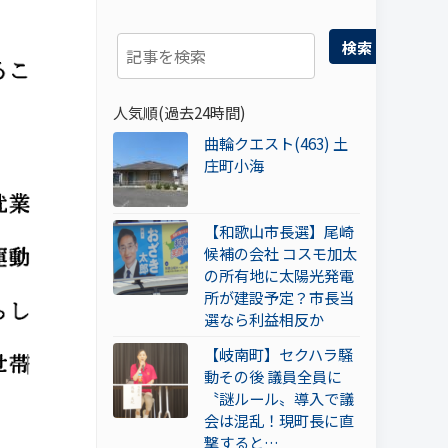
検索
人気順(過去24時間)
曲輪クエスト(463) 土
庄町小海
【和歌山市長選】尾崎
候補の会社 コスモ加太
の所有地に太陽光発電
所が建設予定？市長当
選なら利益相反か
【岐南町】セクハラ騒
動その後 議員全員に
〝謎ルール〟導入で議
会は混乱！現町長に直
撃すると…