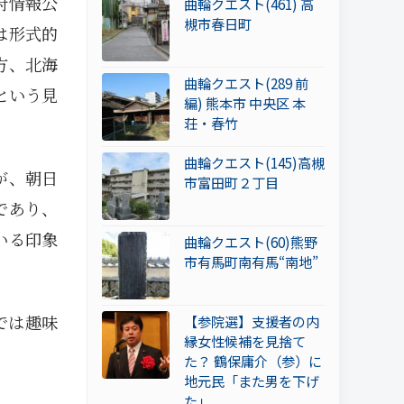
府情報公
曲輪クエスト(461) 高
槻市春日町
は形式的
方、北海
曲輪クエスト(289 前
という見
編) 熊本市 中央区 本
荘・春竹
曲輪クエスト(145)高槻
が、朝日
市富田町２丁目
であり、
いる印象
曲輪クエスト(60)熊野
市有馬町南有馬“南地”
では趣味
【参院選】支援者の内
縁女性候補を見捨て
た？ 鶴保庸介（参）に
地元民「また男を下げ
た」