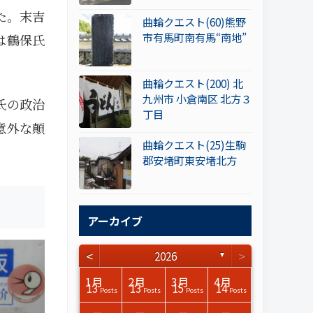
た。末吉
曲輪クエスト(60)熊野
市有馬町南有馬“南地”
は鶴保氏
曲輪クエスト(200) 北
九州市 小倉南区 北方３
氏の政治
丁目
意外な顛
曲輪クエスト(25)生駒
郡安堵町東安堵北方
アーカイブ
<
>
2026
▼
3月
3月
3月
3月
3月
3月
3月
3月
3月
3月
3月
3月
3月
3月
3月
3月
4月
4月
4月
4月
4月
4月
4月
4月
4月
4月
4月
4月
4月
4月
4月
4月
1月
2月
3月
4月
15
17
17
14
14
15
14
12
14
15
0
0
3
0
0
1
16
15
14
16
13
13
12
12
13
13
0
0
3
2
0
0
13
13
15
14
Posts
Posts
Posts
Posts
Posts
Posts
Posts
Posts
Posts
Posts
Posts
Posts
Posts
Posts
Posts
Post
Posts
Posts
Posts
Posts
Posts
Posts
Posts
Posts
Posts
Posts
Posts
Posts
Posts
Posts
Posts
Posts
Posts
Posts
Posts
Posts