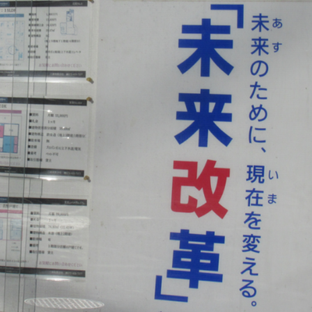
5月
5月
5月
5月
5月
5月
5月
5月
5月
5月
5月
5月
5月
5月
5月
5月
6月
6月
6月
6月
6月
6月
6月
6月
6月
6月
6月
6月
6月
6月
6月
6月
12
14
11
12
14
12
11
11
11
7
0
0
2
2
0
0
13
13
14
14
15
12
13
13
12
9
0
0
2
0
0
1
Posts
Posts
Posts
Posts
Posts
Posts
Posts
Posts
Posts
Posts
Posts
Posts
Posts
Posts
Posts
Posts
Posts
Posts
Posts
Posts
Posts
Posts
Posts
Posts
Posts
Posts
Posts
Posts
Posts
Posts
Posts
Post
9月
9月
9月
9月
9月
9月
9月
9月
9月
9月
9月
9月
9月
9月
9月
9月
10月
10月
10月
10月
10月
10月
10月
10月
10月
10月
10月
10月
10月
10月
10月
10月
15
13
16
16
14
13
12
12
13
12
0
0
4
2
1
1
15
19
16
13
17
12
13
14
13
11
0
0
7
2
0
1
Posts
Posts
Posts
Posts
Posts
Posts
Posts
Posts
Posts
Posts
Posts
Posts
Posts
Posts
Post
Post
Posts
Posts
Posts
Posts
Posts
Posts
Posts
Posts
Posts
Posts
Posts
Posts
Posts
Posts
Posts
Post