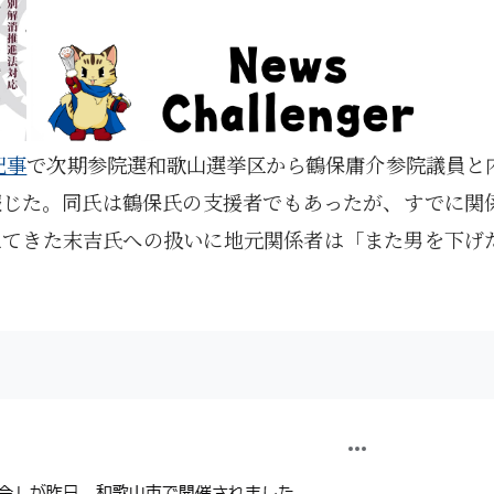
記事
で次期参院選和歌山選挙区から鶴保庸介参院議員と
報じた。同氏は鶴保氏の支援者でもあったが、すでに関
えてきた末吉氏への扱いに地元関係者は「また男を下げ
！