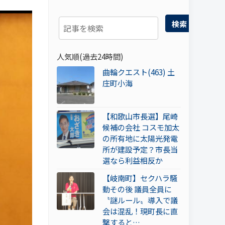
検索
人気順(過去24時間)
曲輪クエスト(463) 土
庄町小海
【和歌山市長選】尾崎
候補の会社 コスモ加太
の所有地に太陽光発電
所が建設予定？市長当
選なら利益相反か
【岐南町】セクハラ騒
動その後 議員全員に
〝謎ルール〟導入で議
会は混乱！現町長に直
撃すると…