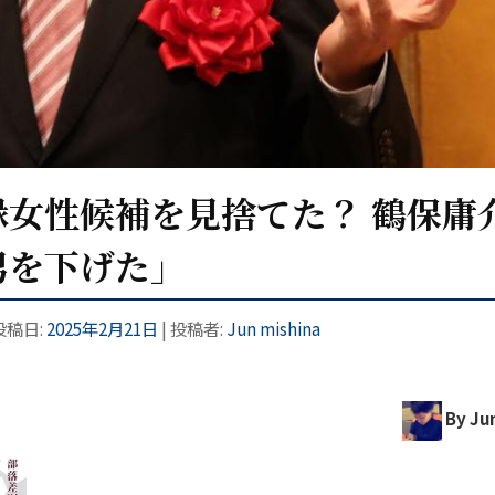
女性候補を見捨てた？ 鶴保庸
男を下げた」
 投稿日:
2025年2月21日
|
投稿者:
Jun mishina
By Jun