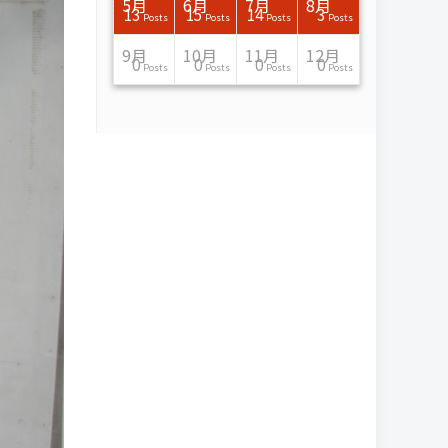
7月
7月
7月
7月
7月
7月
7月
7月
7月
7月
7月
7月
7月
7月
7月
7月
8月
8月
8月
8月
8月
8月
8月
8月
8月
8月
8月
8月
8月
8月
8月
8月
5月
6月
7月
8月
15
16
13
16
15
12
15
13
13
13
0
0
0
2
0
0
13
14
10
11
12
10
11
14
7
9
0
0
0
0
4
0
13
15
14
3
Posts
Posts
Posts
Posts
Posts
Posts
Posts
Posts
Posts
Posts
Posts
Posts
Posts
Posts
Posts
Posts
Posts
Posts
Posts
Posts
Posts
Posts
Posts
Posts
Posts
Posts
Posts
Posts
Posts
Posts
Posts
Posts
Posts
Posts
Posts
Posts
11月
11月
11月
11月
11月
11月
11月
11月
11月
11月
11月
11月
11月
11月
11月
11月
12月
12月
12月
12月
12月
12月
12月
12月
12月
12月
12月
12月
12月
12月
12月
12月
9月
10月
11月
12月
13
16
13
13
13
13
14
13
13
13
4
0
2
6
0
1
12
17
14
11
12
12
13
12
10
9
9
0
0
0
1
1
0
0
0
0
Posts
Posts
Posts
Posts
Posts
Posts
Posts
Posts
Posts
Posts
Posts
Posts
Posts
Posts
Posts
Post
Posts
Posts
Posts
Posts
Posts
Posts
Posts
Posts
Posts
Posts
Posts
Posts
Posts
Posts
Post
Post
Posts
Posts
Posts
Posts