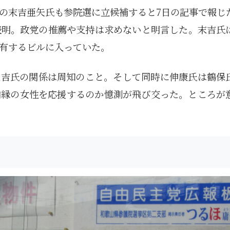
の末吉亜矢氏も参院選に立候補すると7日の記事で報じ
表明。政党の推薦や支持は求めないと明言した。末吉氏
有するビルに入っていた。
末吉氏の関係は周知のこと。そして同時に伸康氏は鶴保
内縁の女性を応援するのか憶測が飛び交った。ところが
1月
1月
1月
1月
1月
1月
1月
1月
1月
1月
1月
1月
1月
1月
1月
1月
2月
2月
2月
2月
2月
2月
2月
2月
2月
2月
2月
2月
2月
2月
2月
2月
13
12
13
11
11
12
11
10
11
9
0
0
0
0
0
1
13
12
14
12
14
13
12
12
11
13
0
2
3
0
0
1
Posts
Posts
Posts
Posts
Posts
Posts
Posts
Posts
Posts
Posts
Posts
Posts
Posts
Posts
Posts
Post
Posts
Posts
Posts
Posts
Posts
Posts
Posts
Posts
Posts
Posts
Posts
Posts
Posts
Posts
Posts
Post