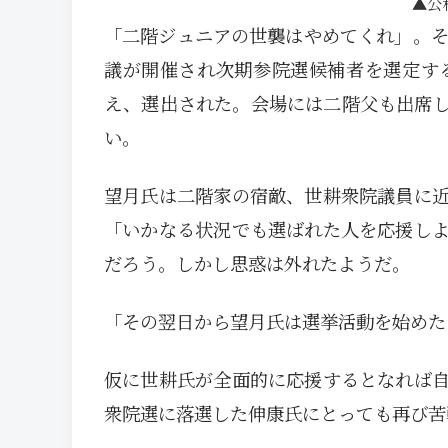
公
「二階ジュニアの世襲はやめてくれ」。そ
議が開催され次期参院選候補者を選定す
え、選出された。会場には二階父も出席
い。
望月氏は二階家の宿敵、世耕衆院議員に
「いかなる状況でも選ばれた人を応援し
だろう。しかし思惑は外れたようだ。
「その翌日から望月氏は選挙活動を始めた
仮に世耕氏が全面的に応援するとなれば
衆院選に落選した伸康氏にとっても再び苦