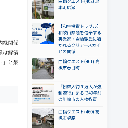
曲輪クエスト(462) 島
本町広瀬
【和牛投資トラブル】
和歌山県議を信奉する
実業家・岩橋徹氏に囁
内縁関係
かれるクリアースカイ
との関係
係は解消
曲輪クエスト(461) 高
た」と呆
槻市春日町
「朝鮮人約70万人が強
制連行」まるで40年前
の川崎市の人権教育
曲輪クエスト(460) 高
槻市梶原