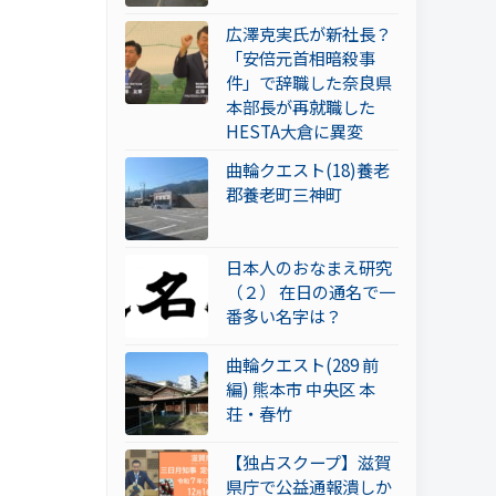
広澤克実氏が新社長？
「安倍元首相暗殺事
件」で辞職した奈良県
本部長が再就職した
HESTA大倉に異変
曲輪クエスト(18)養老
郡養老町三神町
日本人のおなまえ研究
（２） 在日の通名で一
番多い名字は？
曲輪クエスト(289 前
編) 熊本市 中央区 本
荘・春竹
【独占スクープ】滋賀
県庁で公益通報潰しか