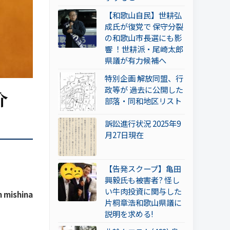
【和歌山自民】世耕弘
成氏が復党で 保守分裂
の和歌山市長選にも影
響 ！世耕派・尾崎太郎
県議が有力候補へ
特別企画 解放同盟、行
政等が 過去に公開した
介
部落・同和地区リスト
訴訟進行状況 2025年9
月27日現在
【告発スクープ】亀田
興毅氏も被害者? 怪し
い牛肉投資に関与した
 mishina
片桐章浩和歌山県議に
説明を求める!