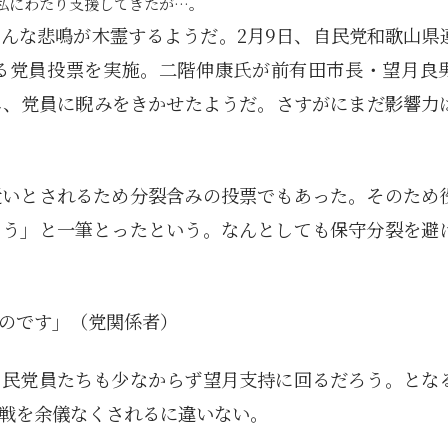
私にわたり支援してきたが…。
んな悲鳴が木霊するようだ。2月9日、自民党和歌山県
る党員投票を実施。二階伸康氏が前有田市長・望月良
し、党員に睨みをきかせたようだ。さすがにまだ影響力
近いとされるため分裂含みの投票でもあった。そのため
よう」と一筆とったという。なんとしても保守分裂を避
のです」（党関係者）
自民党員たちも少なからず望月支持に回るだろう。とな
戦を余儀なくされるに違いない。