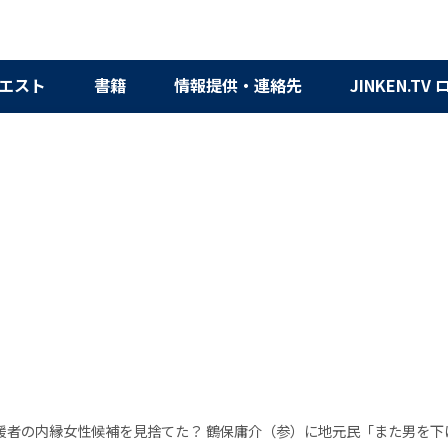
エスト
書籍
情報提供・連絡先
JINKEN.TV
援者の内縁女性候補を見捨てた？ 鶴保庸介（参）に地元民「また男を下