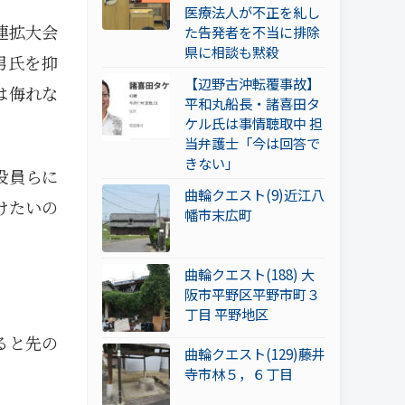
医療法人が不正を糺し
連拡大会
た告発者を不当に排除
県に相談も黙殺
男氏を抑
【辺野古沖転覆事故】
は侮れな
平和丸船長・諸喜田タ
ケル氏は事情聴取中 担
当弁護士「今は回答で
きない」
役員らに
曲輪クエスト(9)近江八
けたいの
幡市末広町
曲輪クエスト(188) 大
阪市平野区平野市町３
丁目 平野地区
ると先の
曲輪クエスト(129)藤井
寺市林５，６丁目