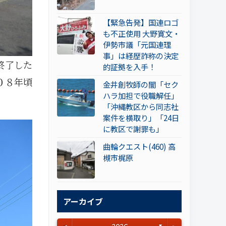
【緊急告発】国連ロゴ
も不正使用 大野寛文・
伊勢市議「元国連理
事」は経歴詐称の決定
終了した
的証拠を入手！
０８年頃
金井創牧師の闇「セク
ハラ加担で役職解任」
「沖縄教区から同志社
案件を横取り」「24日
に教区で謝罪も」
曲輪クエスト(460) 高
槻市梶原
アーカイブ
▼