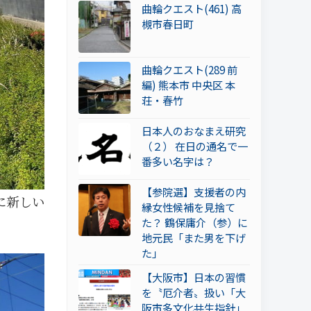
曲輪クエスト(461) 高
槻市春日町
曲輪クエスト(289 前
編) 熊本市 中央区 本
荘・春竹
日本人のおなまえ研究
（２） 在日の通名で一
番多い名字は？
【参院選】支援者の内
に新しい
縁女性候補を見捨て
た？ 鶴保庸介（参）に
地元民「また男を下げ
た」
【大阪市】日本の習慣
を〝厄介者〟扱い「大
阪市多文化共生指針」