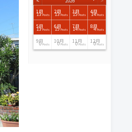
<
>
2026
3月
3月
3月
3月
3月
3月
3月
3月
3月
3月
3月
3月
3月
3月
3月
3月
4月
4月
4月
4月
4月
4月
4月
4月
4月
4月
4月
4月
4月
4月
4月
4月
1月
2月
3月
4月
15
17
17
14
14
15
14
12
14
15
0
0
3
0
0
1
16
15
14
16
13
13
12
12
13
13
0
0
3
2
0
0
13
13
15
14
Posts
Posts
Posts
Posts
Posts
Posts
Posts
Posts
Posts
Posts
Posts
Posts
Posts
Posts
Posts
Post
Posts
Posts
Posts
Posts
Posts
Posts
Posts
Posts
Posts
Posts
Posts
Posts
Posts
Posts
Posts
Posts
Posts
Posts
Posts
Posts
7月
7月
7月
7月
7月
7月
7月
7月
7月
7月
7月
7月
7月
7月
7月
7月
8月
8月
8月
8月
8月
8月
8月
8月
8月
8月
8月
8月
8月
8月
8月
8月
5月
6月
7月
8月
15
16
13
16
15
12
15
13
13
13
0
0
0
2
0
0
13
14
10
11
12
10
11
14
7
9
0
0
0
0
4
0
13
15
14
4
Posts
Posts
Posts
Posts
Posts
Posts
Posts
Posts
Posts
Posts
Posts
Posts
Posts
Posts
Posts
Posts
Posts
Posts
Posts
Posts
Posts
Posts
Posts
Posts
Posts
Posts
Posts
Posts
Posts
Posts
Posts
Posts
Posts
Posts
Posts
Posts
11月
11月
11月
11月
11月
11月
11月
11月
11月
11月
11月
11月
11月
11月
11月
11月
12月
12月
12月
12月
12月
12月
12月
12月
12月
12月
12月
12月
12月
12月
12月
12月
9月
10月
11月
12月
13
16
13
13
13
13
14
13
13
13
4
0
2
6
0
1
12
17
14
11
12
12
13
12
10
9
9
0
0
0
1
1
0
0
0
0
Posts
Posts
Posts
Posts
Posts
Posts
Posts
Posts
Posts
Posts
Posts
Posts
Posts
Posts
Posts
Post
Posts
Posts
Posts
Posts
Posts
Posts
Posts
Posts
Posts
Posts
Posts
Posts
Posts
Posts
Post
Post
Posts
Posts
Posts
Posts