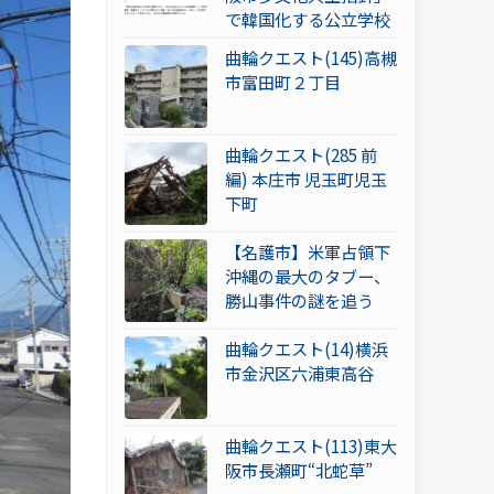
で韓国化する公立学校
曲輪クエスト(145)高槻
市富田町２丁目
曲輪クエスト(285 前
編) 本庄市 児玉町児玉
下町
【名護市】米軍占領下
沖縄の最大のタブー、
勝山事件の謎を追う
曲輪クエスト(14)横浜
市金沢区六浦東高谷
曲輪クエスト(113)東大
阪市長瀬町“北蛇草”