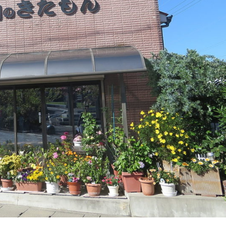
1月
1月
1月
1月
1月
1月
1月
1月
1月
1月
1月
1月
1月
1月
1月
1月
2月
2月
2月
2月
2月
2月
2月
2月
2月
2月
2月
2月
2月
2月
2月
2月
13
12
13
11
11
12
11
10
11
9
0
0
0
0
0
1
13
12
14
12
14
13
12
12
11
13
0
2
3
0
0
1
Posts
Posts
Posts
Posts
Posts
Posts
Posts
Posts
Posts
Posts
Posts
Posts
Posts
Posts
Posts
Post
Posts
Posts
Posts
Posts
Posts
Posts
Posts
Posts
Posts
Posts
Posts
Posts
Posts
Posts
Posts
Post
5月
5月
5月
5月
5月
5月
5月
5月
5月
5月
5月
5月
5月
5月
5月
5月
6月
6月
6月
6月
6月
6月
6月
6月
6月
6月
6月
6月
6月
6月
6月
6月
12
14
11
12
14
12
11
11
11
7
0
0
2
2
0
0
13
13
14
14
15
12
13
13
12
9
0
0
2
0
0
1
Posts
Posts
Posts
Posts
Posts
Posts
Posts
Posts
Posts
Posts
Posts
Posts
Posts
Posts
Posts
Posts
Posts
Posts
Posts
Posts
Posts
Posts
Posts
Posts
Posts
Posts
Posts
Posts
Posts
Posts
Posts
Post
9月
9月
9月
9月
9月
9月
9月
9月
9月
9月
9月
9月
9月
9月
9月
9月
10月
10月
10月
10月
10月
10月
10月
10月
10月
10月
10月
10月
10月
10月
10月
10月
15
13
16
16
14
13
12
12
13
12
0
0
4
2
1
1
15
19
16
13
17
12
13
14
13
11
0
0
7
2
0
1
Posts
Posts
Posts
Posts
Posts
Posts
Posts
Posts
Posts
Posts
Posts
Posts
Posts
Posts
Post
Post
Posts
Posts
Posts
Posts
Posts
Posts
Posts
Posts
Posts
Posts
Posts
Posts
Posts
Posts
Posts
Post