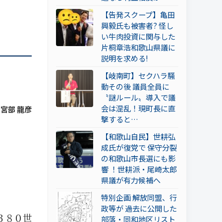
【告発スクープ】亀田
興毅氏も被害者? 怪し
い牛肉投資に関与した
片桐章浩和歌山県議に
説明を求める!
【岐南町】セクハラ騒
動その後 議員全員に
〝謎ルール〟導入で議
会は混乱！現町長に直
 宮部 龍彦
撃すると…
【和歌山自民】世耕弘
成氏が復党で 保守分裂
の和歌山市長選にも影
響 ！世耕派・尾崎太郎
県議が有力候補へ
特別企画 解放同盟、行
政等が 過去に公開した
３８０世
部落・同和地区リスト