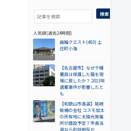
検索
人気順(過去24時間)
曲輪クエスト(463) 土
庄町小海
【名古屋市】なぜ千種
署員は保護した猫を現
場に戻したか？ 2013年
遺棄事件が影響したと
も
【和歌山市長選】尾崎
候補の会社 コスモ加太
の所有地に太陽光発電
所が建設予定？市長当
選なら利益相反か