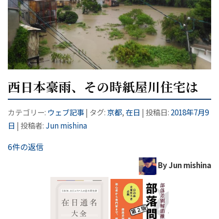
西日本豪雨、その時紙屋川住宅は
カテゴリー:
ウェブ記事
| タグ:
京都
,
在日
| 投稿日:
2018年7月9
日
|
投稿者:
Jun mishina
6件の返信
By Jun mishina