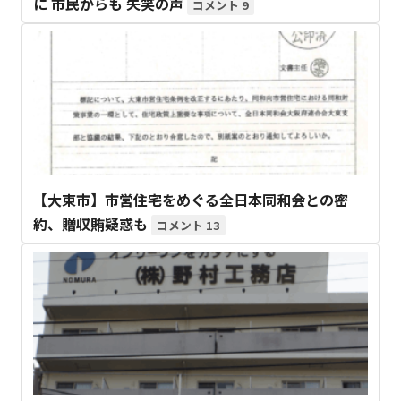
に 市民からも 失笑の声
9
【大東市】市営住宅をめぐる全日本同和会との密
約、贈収賄疑惑も
13