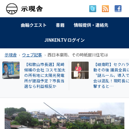
曲輪クエスト
書籍
情報提供・連絡先
JINKEN.TV ログイン
示現舎
ウェブ記事
西日本豪雨、その時紙屋川住宅は
【和歌山市長選】尾崎
【岐南町】セクハ
候補の会社 コスモ加太
動その後 議員全員
の所有地に太陽光発電
〝謎ルール〟導入
所が建設予定？市長当
会は混乱！現町長
選なら利益相反か
撃すると…