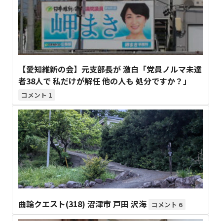
【愛知維新の会】元支部長が 激白「党員ノルマ未達
者38人で 私だけが解任 他の人も 処分ですか？」
1
曲輪クエスト(318) 沼津市 戸田 沢海
6