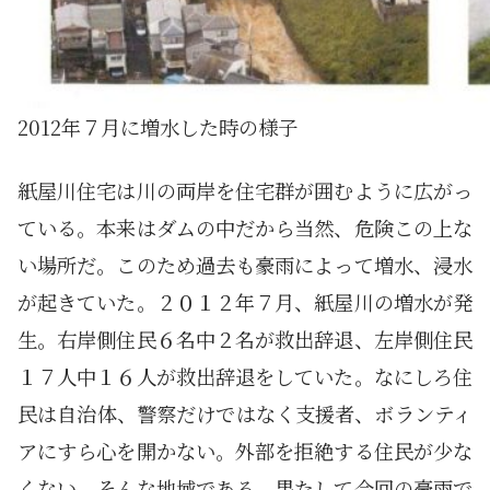
2012年７月に増水した時の様子
紙屋川住宅は川の両岸を住宅群が囲むように広がっ
ている。本来はダムの中だから当然、危険この上な
い場所だ。このため過去も豪雨によって増水、浸水
が起きていた。２０１２年７月、紙屋川の増水が発
生。右岸側住民６名中２名が救出辞退、左岸側住民
１７人中１６人が救出辞退をしていた。なにしろ住
民は自治体、警察だけではなく支援者、ボランティ
アにすら心を開かない。外部を拒絶する住民が少な
くない。そんな地域である。果たして今回の豪雨で