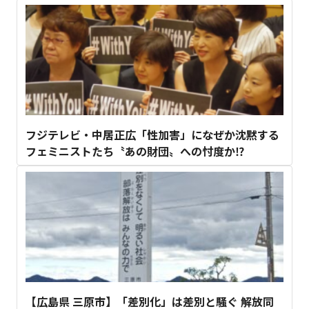
フジテレビ・中居正広「性加害」になぜか沈黙する
フェミニストたち〝あの財団〟への忖度か⁉
【広島県 三原市】「差別化」は差別と騒ぐ 解放同