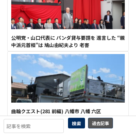
公明党・山口代表に パンダ貸与要請を 進言した “親
中派元首相”は 鳩山由紀夫より 老害
曲輪クエスト(281 前編) 八幡市 八幡 六区
35
検索
過去記事