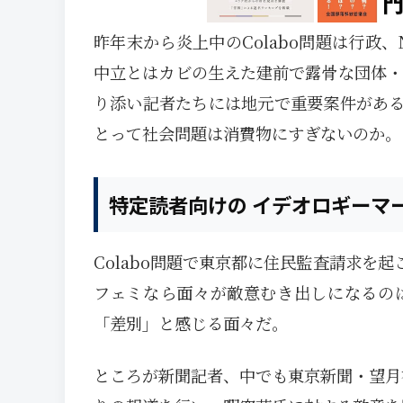
昨年末から炎上中のColabo問題は行政
中立とはカビの生えた建前で露骨な団体・
り添い記者たちには地元で重要案件があ
とって社会問題は消費物にすぎないのか。
特定読者向けの イデオロギーマ
Colabo問題で東京都に住民監査請求を
フェミなら面々が敵意むき出しになるの
「差別」と感じる面々だ。
ところが新聞記者、中でも東京新聞・望月衣