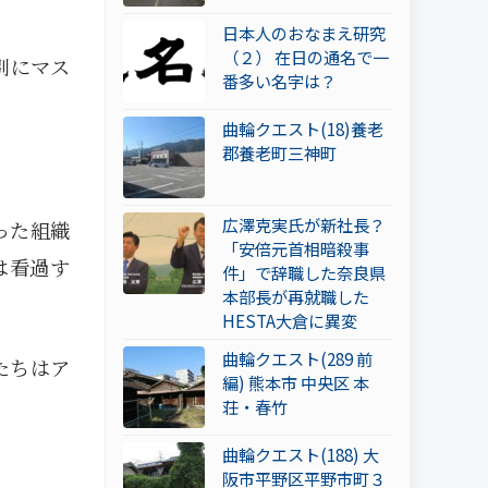
日本人のおなまえ研究
（２） 在日の通名で一
別にマス
番多い名字は？
曲輪クエスト(18)養老
郡養老町三神町
広澤克実氏が新社長？
った組織
「安倍元首相暗殺事
は看過す
件」で辞職した奈良県
本部長が再就職した
HESTA大倉に異変
曲輪クエスト(289 前
たちはア
編) 熊本市 中央区 本
荘・春竹
曲輪クエスト(188) 大
阪市平野区平野市町３