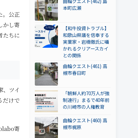
曲輪クエスト(462) 島
本町広瀬
た。公正
しかし寄
【和牛投資トラブル】
者たちに
和歌山県議を信奉する
実業家・岩橋徹氏に囁
かれるクリアースカイ
との関係
曲輪クエスト(461) 高
槻市春日町
家、ツイ
「朝鮮人約70万人が強
るだけで
制連行」まるで40年前
の川崎市の人権教育
曲輪クエスト(460) 高
槻市梶原
abo寄