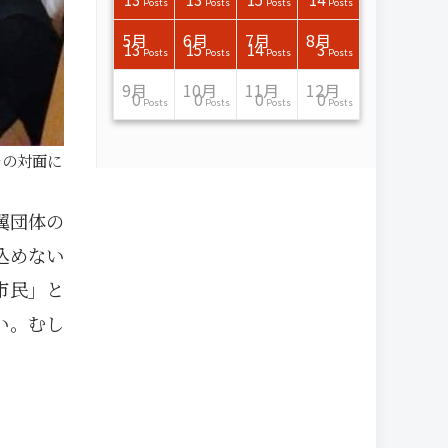
Posts
Posts
Posts
Posts
Posts
Posts
Posts
Posts
Posts
Posts
Posts
Posts
Posts
Posts
Posts
Post
Posts
Posts
Posts
Posts
Posts
Posts
Posts
Posts
Posts
Posts
Posts
Posts
Posts
Posts
Posts
Posts
Posts
Posts
Posts
Posts
7月
7月
7月
7月
7月
7月
7月
7月
7月
7月
7月
7月
7月
7月
7月
7月
8月
8月
8月
8月
8月
8月
8月
8月
8月
8月
8月
8月
8月
8月
8月
8月
5月
6月
7月
8月
15
16
13
16
15
12
15
13
13
13
0
0
0
2
0
0
13
14
10
11
12
10
11
14
7
9
0
0
0
0
4
0
13
15
14
3
Posts
Posts
Posts
Posts
Posts
Posts
Posts
Posts
Posts
Posts
Posts
Posts
Posts
Posts
Posts
Posts
Posts
Posts
Posts
Posts
Posts
Posts
Posts
Posts
Posts
Posts
Posts
Posts
Posts
Posts
Posts
Posts
Posts
Posts
Posts
Posts
11月
11月
11月
11月
11月
11月
11月
11月
11月
11月
11月
11月
11月
11月
11月
11月
12月
12月
12月
12月
12月
12月
12月
12月
12月
12月
12月
12月
12月
12月
12月
12月
9月
10月
11月
12月
13
16
13
13
13
13
14
13
13
13
4
0
2
6
0
1
12
17
14
11
12
12
13
12
10
9
9
0
0
0
1
1
0
0
0
0
Posts
Posts
Posts
Posts
Posts
Posts
Posts
Posts
Posts
Posts
Posts
Posts
Posts
Posts
Posts
Post
Posts
Posts
Posts
Posts
Posts
Posts
Posts
Posts
Posts
Posts
Posts
Posts
Posts
Posts
Post
Post
Posts
Posts
Posts
Posts
その対面に
翼団体の
込めない
市民」と
い。むし