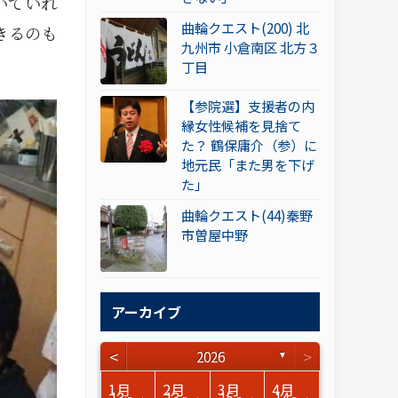
いていれ
曲輪クエスト(200) 北
きるのも
九州市 小倉南区 北方３
丁目
【参院選】支援者の内
縁女性候補を見捨て
た？ 鶴保庸介（参）に
地元民「また男を下げ
た」
曲輪クエスト(44)秦野
市曽屋中野
アーカイブ
<
>
2026
▼
3月
3月
3月
3月
3月
3月
3月
3月
3月
3月
3月
3月
3月
3月
3月
3月
4月
4月
4月
4月
4月
4月
4月
4月
4月
4月
4月
4月
4月
4月
4月
4月
1月
2月
3月
4月
15
17
17
14
14
15
14
12
14
15
0
0
3
0
0
1
16
15
14
16
13
13
12
12
13
13
0
0
3
2
0
0
13
13
15
14