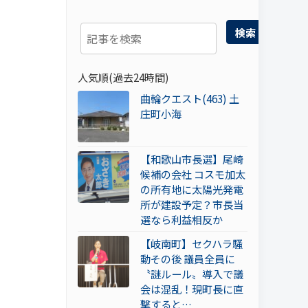
検索
人気順(過去24時間)
曲輪クエスト(463) 土
庄町小海
【和歌山市長選】尾崎
候補の会社 コスモ加太
の所有地に太陽光発電
所が建設予定？市長当
選なら利益相反か
【岐南町】セクハラ騒
動その後 議員全員に
〝謎ルール〟導入で議
会は混乱！現町長に直
撃すると…