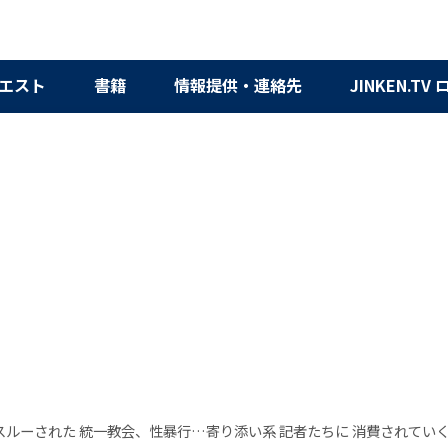
エスト
書籍
情報提供・連絡先
JINKEN.TV
スルーされた 統一教会、性暴行…寄り添い系 記者たちに 消費されていく