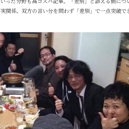
ういった分野も高コスパ記事。「差別」と訴える側につ
事実関係、双方の言い分を問わず「差別」で一点突破で
1月
1月
1月
1月
1月
1月
1月
1月
1月
1月
1月
1月
1月
1月
1月
1月
2月
2月
2月
2月
2月
2月
2月
2月
2月
2月
2月
2月
2月
2月
2月
2月
13
12
13
11
11
12
11
10
11
9
0
0
0
0
0
1
13
12
14
12
14
13
12
12
11
13
0
2
3
0
0
1