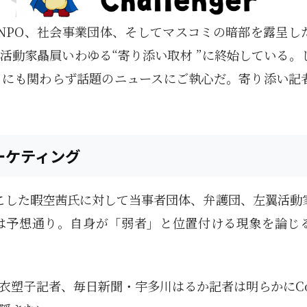
、NPO、社会事業団体、そしてマスコミの暗部を露呈し
活動家贔屓いわゆる“寄り添い取材 ”に終始している。
るにも関わらず話題のニュースにご執心だ。寄り添い記
ーケティング
起こした暇空茜氏に対して当事者団体、弁護団、左翼活動
は予想通り。自身が「弱者」と位置付ける現象を論じ
塑子記者、毎日新聞・宇多川はるか記者は明らかにCol