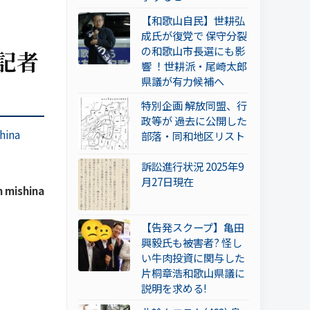
【和歌山自民】世耕弘
成氏が復党で 保守分裂
の和歌山市長選にも影
記者
響 ！世耕派・尾崎太郎
県議が有力候補へ
特別企画 解放同盟、行
政等が 過去に公開した
hina
部落・同和地区リスト
訴訟進行状況 2025年9
月27日現在
 mishina
【告発スクープ】亀田
興毅氏も被害者? 怪し
い牛肉投資に関与した
片桐章浩和歌山県議に
説明を求める!