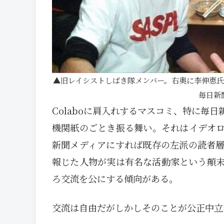
旧レイシストしばき隊メンバー。右奥に李伸恵
毎日新
Colaboに肩入れするマスコミ、特に毎
機関紙のごとき振る舞い。それはイデオ
新聞メディアにすれば既存の左派の読者
報じた人物が実は有名な活動家という顛
ろ交流を公にする傾向がある。
交流は自由だがしかしそのことが公正中立