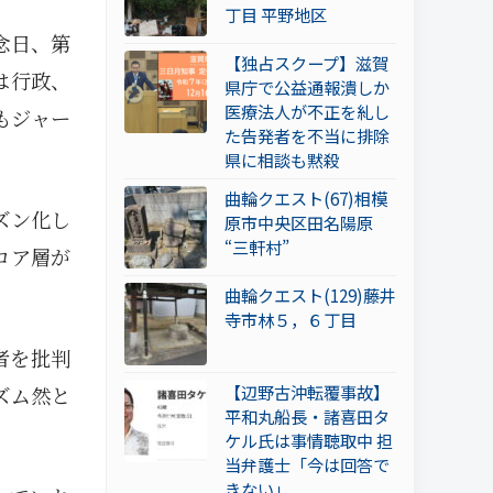
丁目 平野地区
念日、第
【独占スクープ】滋賀
は行政、
県庁で公益通報潰しか
医療法人が不正を糺し
もジャー
た告発者を不当に排除
県に相談も黙殺
曲輪クエスト(67)相模
ズン化し
原市中央区田名陽原
“三軒村”
コア層が
曲輪クエスト(129)藤井
寺市林５，６丁目
者を批判
【辺野古沖転覆事故】
ズム然と
平和丸船長・諸喜田タ
ケル氏は事情聴取中 担
当弁護士「今は回答で
きない」