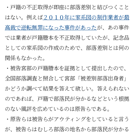
・戸籍の不正取得が即座に部落差別と結びつくこと
はない。例えば
２０１０年に家系図の制作業者が最
高裁で逆転無罪になった事件があった
が、あの事件
では業者が戸籍謄本を不正取得していたが、記念品
としての家系図の作成のためで、部落差別とは何の
関係もなかった。
・被告宮部の戸籍謄本を証拠として提出したので、
全国部落調査と照合して宮部「被差別部落出身者」
かどうか調べて結果を答えて欲しい。答えられない
のであれば、戸籍で部落民が分かるなどという根拠
のない風評を広めているのは原告らである。
・原告らは被告らがアウティングをしていると言う
が、被告らはむしろ部落の地名から部落民が分かる