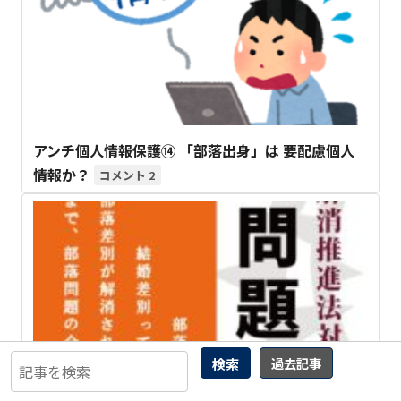
アンチ個人情報保護⑭ 「部落出身」は 要配慮個人
情報か？
2
検索
過去記事
部落差別解消推進法対応「部落問題入門 」予約開始
11