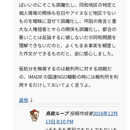
ばいいのにそこも誤魔化し、同和地区の特定と
個人情報の関係も在日やアイヌなど地区でない
ものを曖昧に混ぜて誤魔化し、坪田の発言と重
大な人権侵害とやらの関係も誤魔化し、都合の
悪いことは反論するに値しないだの同和問題を
理解できないだのと、よくもまあ事実を糊塗し
た作文ができるものだと、逆に感心しました。
仮処分を無視するのは裁判所に対する挑戦だ
の、IMADR の国連NGO騒動の時には裁判所を利
用するだけしておいてよく言うよ。
返信
↓
鳥取ループ
投稿作成者
2016年12月
13日 8:10 PM
>そもそも差別でもなんでもないも