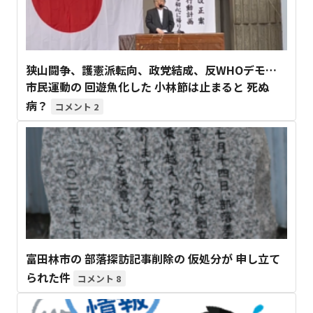
狭山闘争、護憲派転向、政党結成、反WHOデモ…
市民運動の 回遊魚化した 小林節は止まると 死ぬ
病？
2
富田林市の 部落探訪記事削除の 仮処分が 申し立て
られた件
8