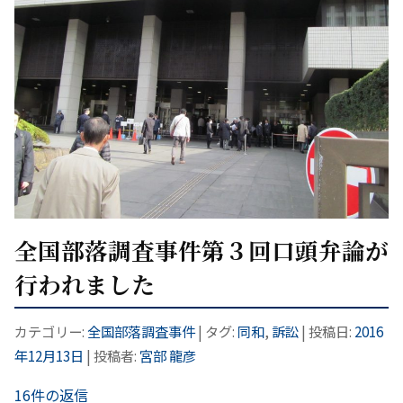
全国部落調査事件第３回口頭弁論が
行われました
カテゴリー:
全国部落調査事件
| タグ:
同和
,
訴訟
| 投稿日:
2016
年12月13日
|
投稿者:
宮部 龍彦
16件の返信