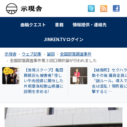
曲輪クエスト
書籍
情報提供・連絡先
JINKEN.TV ログイン
示現舎
ウェブ記事
論説
全国部落調査事件
全国部落調査事件第３回口頭弁論が行われました
【告発スクープ】亀田
【岐南町】セクハ
興毅氏も被害者? 怪し
動その後 議員全員
い牛肉投資に関与した
〝謎ルール〟導入
片桐章浩和歌山県議に
会は混乱！現町長
説明を求める!
撃すると…