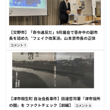
【交野市】「命令違反だ」9月議会で答弁中の副市
長を詰めた〝フェイク改革派〟山本景市長の正体
7
【津市相生町 自治会長事件】田邊哲司著『津市役所
の闇』を ファクトチェック【前編】
6