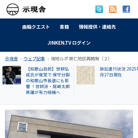
曲輪クエスト
書籍
情報提供・連絡先
JINKEN.TV ログイン
示現舎
ウェブ記事
現地ルポ 崇仁地区再開発（２）
【和歌山自民】世耕弘
訴訟進行状況 2025
成氏が復党で 保守分裂
月27日現在
の和歌山市長選にも影
響 ！世耕派・尾崎太郎
県議が有力候補へ