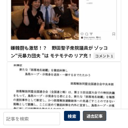
嫌韓厨も激怒！？ 野田聖子衆院議員が ゾッコ
ン“元暴力団夫 ”は モテモテの リア充！
1
検索
過去記事
全国連から「糾弾状」が送られてきました
14