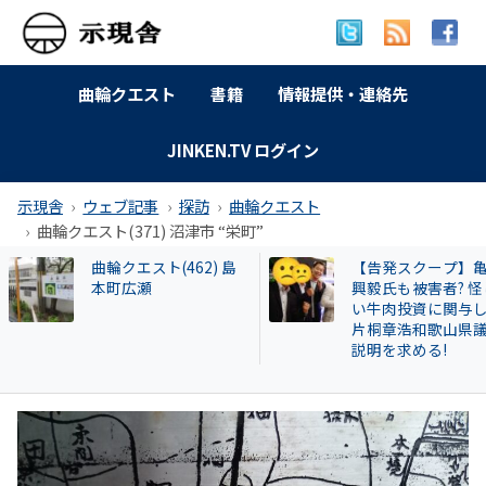
曲輪クエスト
書籍
情報提供・連絡先
JINKEN.TV ログイン
示現舎
ウェブ記事
探訪
曲輪クエスト
曲輪クエスト(371) 沼津市 “栄町”
【告発スクープ】亀田
【和牛投資トラブ
興毅氏も被害者? 怪し
和歌山県議を信奉
い牛肉投資に関与した
実業家・岩橋徹氏
片桐章浩和歌山県議に
かれるクリアース
説明を求める!
との関係