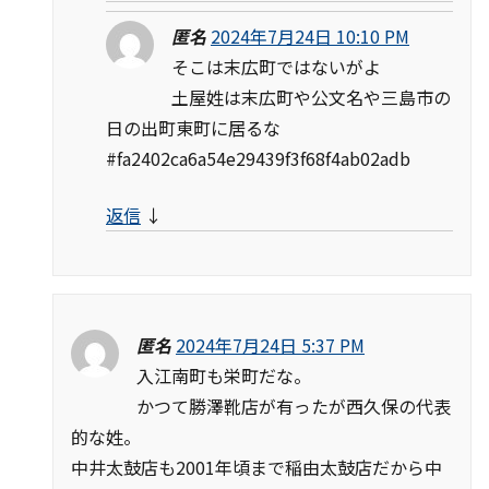
匿名
2024年7月24日 10:10 PM
そこは末広町ではないがよ
土屋姓は末広町や公文名や三島市の
日の出町東町に居るな
#fa2402ca6a54e29439f3f68f4ab02adb
返信
↓
匿名
2024年7月24日 5:37 PM
入江南町も栄町だな。
かつて勝澤靴店が有ったが西久保の代表
的な姓。
中井太鼓店も2001年頃まで稲由太鼓店だから中