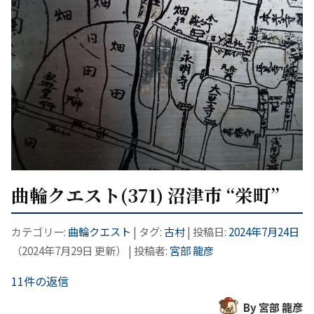
曲輪クエスト(371) 沼津市 “栄町”
カテゴリー:
曲輪クエスト
| タグ:
古村
| 投稿日:
2024年7月24日
（
2024年7月29日
更新）
|
投稿者:
宮部 龍彦
11件の返信
By 宮部 龍彦