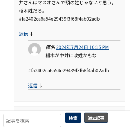
井さんはマスオさんで頭の姓じゃないと思う。
稲木姓だろ。
#fa2402ca6a54e29439f3f68f4ab02adb
返信
↓
匿名
2024年7月24日 10:15 PM
稲木が中井に改姓かもな
#fa2402ca6a54e29439f3f68f4ab02adb
返信
↓
検索
過去記事
匿名
2024年8月2日 9:06 AM
「エタ」の表記に気付かなかった事で役