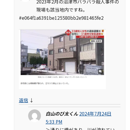
2023年2月の沼津市バラバラ殺人事件の
現場も該当地内ですね。
#e064f1a6391be125580bb2e981465fe2
返信
↓
白山のび太くん
2024年7月24日
5:33 PM
＞通りに橋があり、川が流れてい