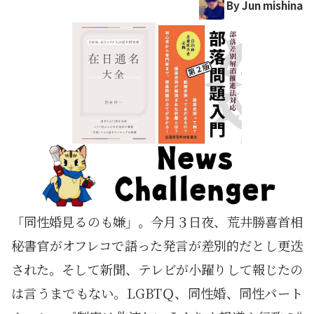
By Jun mishina
「同性婚見るのも嫌」。今月３日夜、荒井勝喜首相
秘書官がオフレコで語った発言が差別的だとし更迭
された。そして新聞、テレビが小躍りして報じたの
は言うまでもない。LGBTＱ、同性婚、同性パート