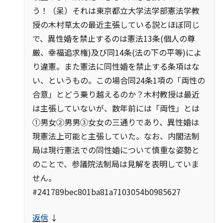
う！（呆）それは東京都立大学法学部憲法学教
授の木村草太の最近主張している説とほぼ同じ
で、異性婚を禁止するのは憲法13条(個人の尊
厳、幸福追求権)及び同14条(法の下の平等)によ
り違憲。また憲法に同性婚を禁止する条項はな
い、というもの。この場合同24条1項の「両性の
合意」とどう乗り越えるのか？木村教授は最近
は主張していないが、数年前には「両性」とは
①男女②男男③女女の三通りであり、異性婚は
現憲法上可能と主張していた。なお、内閣法制
局は現行憲法での同性婚について慎重な姿勢と
のことで、参議院法制局は見解を表明していま
せん。
#241789bec801ba81a7103054b0985627
返信
↓