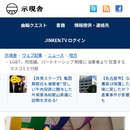
曲輪クエスト
書籍
情報提供・連絡先
JINKEN.TV ログイン
示現舎
ウェブ記事
ニュース
地方
LGBT、同性婚、パートナーシップ 制度に 当事者より 狂喜する
マスコミと行政
【告発スクープ】亀田
【名古屋市】なぜ
興毅氏も被害者? 怪し
署員は保護した猫
い牛肉投資に関与した
場に戻したか？ 20
片桐章浩和歌山県議に
遺棄事件が影響し
説明を求める!
も