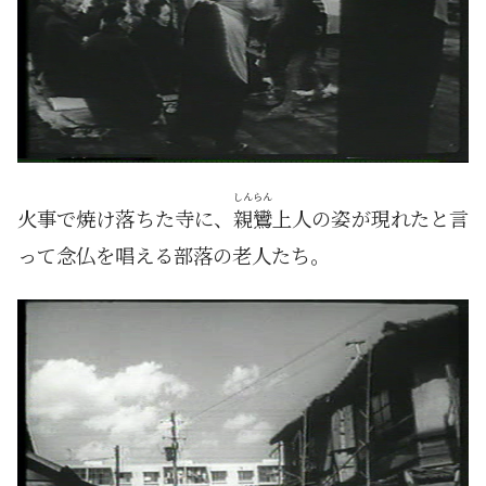
しんらん
火事で焼け落ちた寺に、
親鸞
上人の姿が現れたと言
って念仏を唱える部落の老人たち。