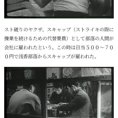
スト破りのヤクザ、スキャップ（ストライキの際に
操業を続けるための代替要員）として部落の人間が
会社に雇われたという。この時は日当５００～７０
０円で浅香部落からスキャップが雇われた。