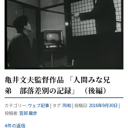
亀井文夫監督作品 「人間みな兄
弟 部落差別の記録」 （後編）
カテゴリー:
ウェブ記事
| タグ:
同和
| 投稿日:
2016年9月30日
|
投稿者:
宮部 龍彦
4件の返信