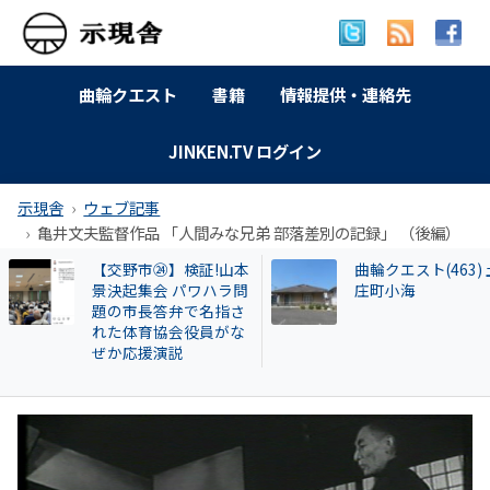
曲輪クエスト
書籍
情報提供・連絡先
JINKEN.TV ログイン
示現舎
ウェブ記事
亀井文夫監督作品 「人間みな兄弟 部落差別の記録」 （後編）
【交野市⑧】職員のパ
特別企画 解放同盟
ワハラを問う資格があ
政等が 過去に公開
るか？山本景市長〝保
部落・同和地区リ
育園誹謗中傷事件〟の
ゾッとする話