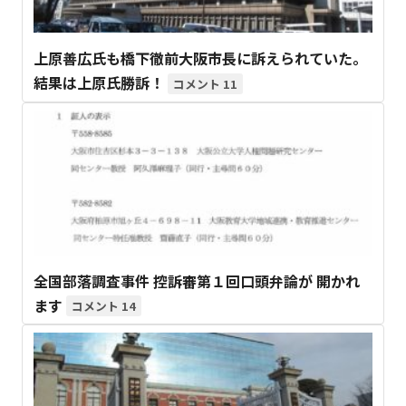
上原善広氏も橋下徹前大阪市長に訴えられていた。
結果は上原氏勝訴！
11
全国部落調査事件 控訴審第１回口頭弁論が 開かれ
ます
14