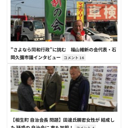
”さよなら同和行政”に挑む 福山維新の会代表・石
岡久彌市議インタビュー
16
【相生町 自治会長 問題】田邊氏親密女性が 結成し
た 疑惑の 自治会に 市も加担！
4