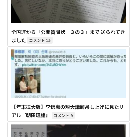
全国連から「公開質問状 ３の３」まで 送られてき
ました
15
【年末拡大版】李信恵の短大講師吊し上げに見たリ
アル『朝田理論』
9