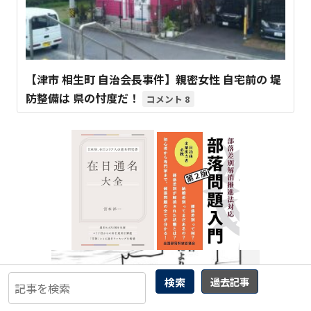
【津市 相生町 自治会長事件】親密女性 自宅前の 堤
防整備は 県の忖度だ！
8
検索
過去記事