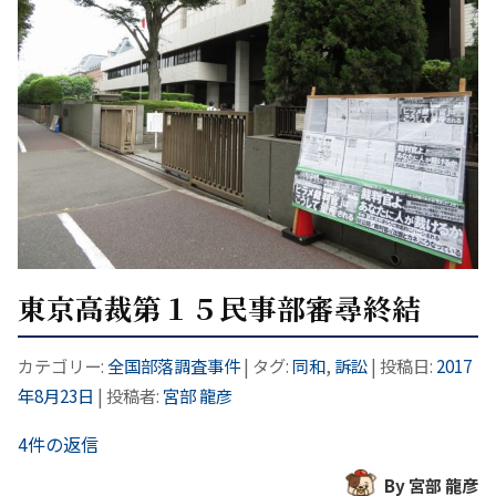
東京高裁第１５民事部審尋終結
カテゴリー:
全国部落調査事件
| タグ:
同和
,
訴訟
| 投稿日:
2017
年8月23日
|
投稿者:
宮部 龍彦
4件の返信
By 宮部 龍彦