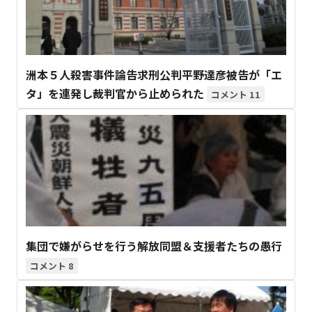
洲本５人殺害事件論告求刑公判平野達彦被告が「エ
タ」を連発し裁判官から止められた
11
集団で嫌がらせを行う解放同盟＆支援者たちの愚行
8