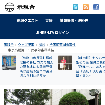
曲輪クエスト
書籍
情報提供・連絡先
JINKEN.TV ログイン
示現舎
ウェブ記事
論説
全国部落調査事件
東京高裁第１５民事部審尋終結
山市長選】尾崎
【岐南町】セクハラ騒
会社 コスモ加太
動その後 議員全員に
地に太陽光発電
〝謎ルール〟導入で議
設予定？市長当
会は混乱！現町長に直
利益相反か
撃すると…