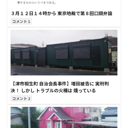
３月１２日１４時から 東京地裁で第８回口頭弁論
1
【津市相生町 自治会長事件】増田被告に 実刑判
決！ しかし トラブルの火種は 燻っている
2