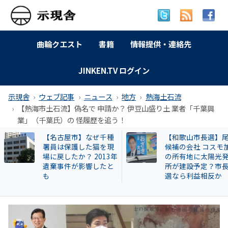
曲輪クエスト
書籍
情報提供・連絡先
JINKEN.TV ログイン
示現舎
ウェブ記事
ニュース
地方
熱海土石流
【熱海市土石流】偽名で 申請か？ 伊豆山盛り土 業者「千葉興
業」（千葉氏）の 怪履歴を追う！
【和歌山市長選】尾崎
訴訟進行状況 2025
候補の会社 コスモ加太
月27日現在
の所有地に太陽光発電
所が建設予定？市長当
選なら利益相反か