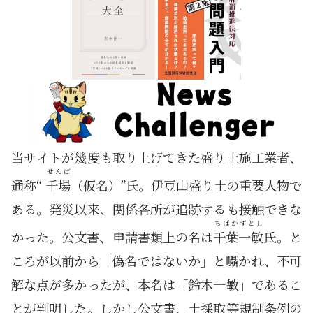
当サイトが幾度も取り上げてきた盛り土施工業者、
せんば
通称“
千場
（仮名）”氏。伊豆山盛り土の重要人物で
ある。発災以来、関係各所が追跡するも接触できな
ちばかずとし
かった。公文書、申請書類上の名は
千葉一敏
氏。と
ころが以前から「偽名ではないか」と囁かれ、不可
解な点が多かったが、本名は「鈴木一敏」であるこ
とが判明した。しかし公文書、土採取等規制条例の