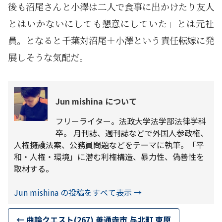
後も沼尾さんと小澤は二人で食事に出かけたり友人
とはいかないにしても懇意にしていた」とは元社
員。となると千葉対沼尾＋小澤という責任転嫁に発
展しそうな気配だ。
Jun mishina について
フリーライター。法政大学法学部法律学科
卒。 月刊誌、週刊誌などで外国人参政権、
人権擁護法案、公務員問題などをテーマに執筆。「平
和・人権・環境」に潜む利権構造、暴力性、偽善性を
取材する。
Jun mishina の投稿をすべて表示
→
←
曲輪クエスト(267) 善通寺市 与北町 東原