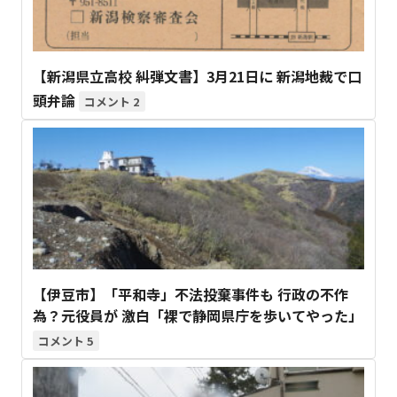
【新潟県立高校 糾弾文書】3月21日に 新潟地裁で口
頭弁論
2
【伊豆市】「平和寺」不法投棄事件も 行政の不作
為？元役員が 激白「裸で静岡県庁を歩いてやった」
5