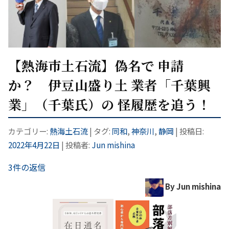
【熱海市土石流】偽名で 申請
か？ 伊豆山盛り土 業者「千葉興
業」（千葉氏）の 怪履歴を追う！
カテゴリー:
熱海土石流
| タグ:
同和
,
神奈川
,
静岡
| 投稿日:
2022年4月22日
|
投稿者:
Jun mishina
3件の返信
By Jun mishina