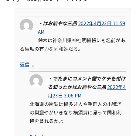
・はお前やな三品
2022年4月23日 11:59
AM
鈴木は神奈川県神社明細帳にも名前があ
る馬堀の有力な同和姓だろ。
返信
↓
・でたまにコメント欄でケチを付け
る知ったかはお前やな三品
2022年4
月23日 3:06 PM
北海道の炭鉱は穢多非人や朝鮮人の出稼ぎ
の巣窟やがいきなり横須賀に帰って同和利
権を貪れるかよ