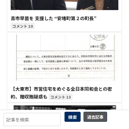
高市早苗を 支援した “安堵町第２の町長”
10
【大東市】市営住宅をめぐる全日本同和会との密
約、贈収賄疑惑も
13
検索
過去記事