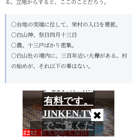
る。立地からすると、ここのことだろう。
○台地の突端に位して、栄村の入口を要扼。
○白山神、祭日四月十三日
○農。十三戸ばかり密集。
○白山社の境内に、三百年近い大欅がある。村
の始めが、それ以下の事はない。