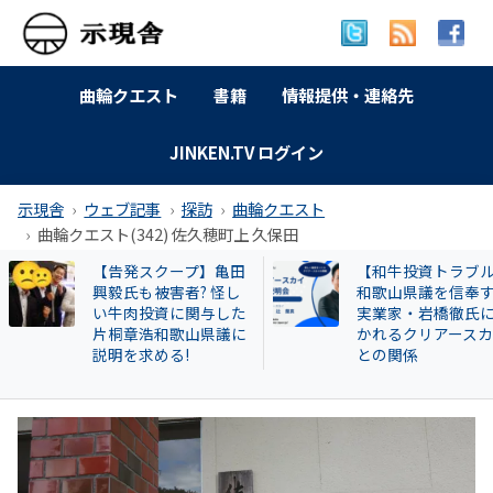
曲輪クエスト
書籍
情報提供・連絡先
JINKEN.TV ログイン
示現舎
ウェブ記事
探訪
曲輪クエスト
曲輪クエスト(342) 佐久穂町上 久保田
【告発スクープ】亀田
【和牛投資トラブル
興毅氏も被害者? 怪し
和歌山県議を信奉す
い牛肉投資に関与した
実業家・岩橋徹氏に
片桐章浩和歌山県議に
かれるクリアースカ
説明を求める!
との関係