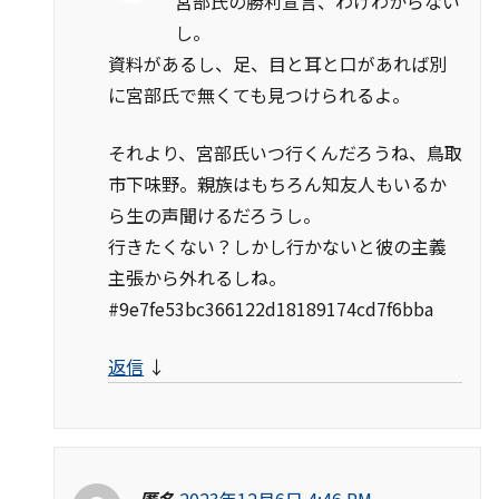
宮部氏の勝利宣言、わけわからない
し。
資料があるし、足、目と耳と口があれば別
に宮部氏で無くても見つけられるよ。
それより、宮部氏いつ行くんだろうね、鳥取
市下味野。親族はもちろん知友人もいるか
ら生の声聞けるだろうし。
行きたくない？しかし行かないと彼の主義
主張から外れるしね。
#9e7fe53bc366122d18189174cd7f6bba
返信
↓
匿名
2023年12月6日 4:46 PM