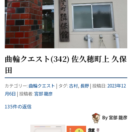
曲輪クエスト(342) 佐久穂町上 久保
田
カテゴリー:
曲輪クエスト
| タグ:
古村
,
長野
| 投稿日:
2023年12
月6日
|
投稿者:
宮部 龍彦
135件の返信
By 宮部 龍彦