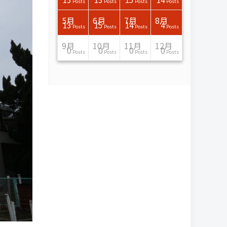
Posts
Posts
Posts
Posts
Posts
Posts
Posts
Posts
Posts
Posts
Posts
Posts
Posts
Posts
Posts
Post
Posts
Posts
Posts
Posts
Posts
Posts
Posts
Posts
Posts
Posts
Posts
Posts
Posts
Posts
Posts
Posts
Posts
Posts
Posts
Posts
7月
7月
7月
7月
7月
7月
7月
7月
7月
7月
7月
7月
7月
7月
7月
7月
8月
8月
8月
8月
8月
8月
8月
8月
8月
8月
8月
8月
8月
8月
8月
8月
5月
6月
7月
8月
15
16
13
16
15
12
15
13
13
13
0
0
0
2
0
0
13
14
10
11
12
10
11
14
7
9
0
0
0
0
4
0
13
15
14
4
Posts
Posts
Posts
Posts
Posts
Posts
Posts
Posts
Posts
Posts
Posts
Posts
Posts
Posts
Posts
Posts
Posts
Posts
Posts
Posts
Posts
Posts
Posts
Posts
Posts
Posts
Posts
Posts
Posts
Posts
Posts
Posts
Posts
Posts
Posts
Posts
11月
11月
11月
11月
11月
11月
11月
11月
11月
11月
11月
11月
11月
11月
11月
11月
12月
12月
12月
12月
12月
12月
12月
12月
12月
12月
12月
12月
12月
12月
12月
12月
9月
10月
11月
12月
13
16
13
13
13
13
14
13
13
13
4
0
2
6
0
1
12
17
14
11
12
12
13
12
10
9
9
0
0
0
1
1
0
0
0
0
Posts
Posts
Posts
Posts
Posts
Posts
Posts
Posts
Posts
Posts
Posts
Posts
Posts
Posts
Posts
Post
Posts
Posts
Posts
Posts
Posts
Posts
Posts
Posts
Posts
Posts
Posts
Posts
Posts
Posts
Post
Post
Posts
Posts
Posts
Posts