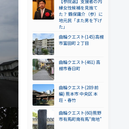
【参院選】支援者の内
縁女性候補を見捨て
た？ 鶴保庸介（参）に
地元民「また男を下げ
た」
曲輪クエスト(145)高槻
市富田町２丁目
曲輪クエスト(461) 高
槻市春日町
曲輪クエスト(289 前
編) 熊本市 中央区 本
荘・春竹
曲輪クエスト(60)熊野
市有馬町南有馬“南地”