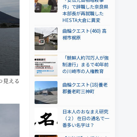
件」で辞職した奈良県
本部長が再就職した
HESTA大倉に異変
曲輪クエスト(460) 高
槻市梶原
「朝鮮人約70万人が強
制連行」まるで40年前
の川崎市の人権教育
つ見える
曲輪クエスト(18)養老
郡養老町三神町
日本人のおなまえ研究
（２） 在日の通名で一
番多い名字は？