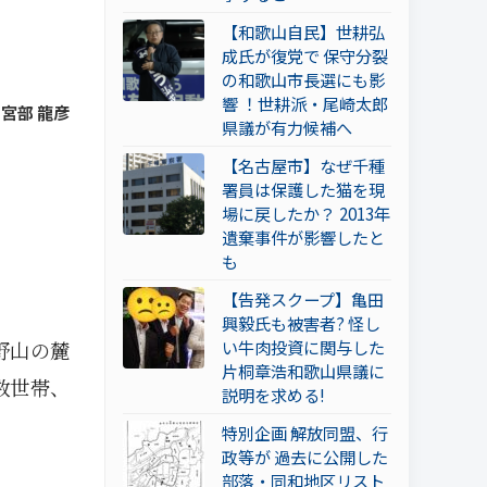
【和歌山自民】世耕弘
成氏が復党で 保守分裂
の和歌山市長選にも影
響 ！世耕派・尾崎太郎
 宮部 龍彦
県議が有力候補へ
【名古屋市】なぜ千種
署員は保護した猫を現
場に戻したか？ 2013年
遺棄事件が影響したと
も
【告発スクープ】亀田
興毅氏も被害者? 怪し
い牛肉投資に関与した
野山の麓
片桐章浩和歌山県議に
数世帯、
説明を求める!
特別企画 解放同盟、行
政等が 過去に公開した
部落・同和地区リスト