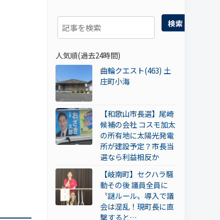
検索
人気順(過去24時間)
曲輪クエスト(463) 土
庄町小海
【和歌山市長選】尾崎
候補の会社 コスモ加太
の所有地に太陽光発電
所が建設予定？市長当
選なら利益相反か
【岐南町】セクハラ騒
動その後 議員全員に
〝謎ルール〟導入で議
会は混乱！現町長に直
撃すると…