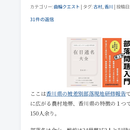
カテゴリー:
曲輪クエスト
| タグ:
古村
,
香川
| 投稿日
31件の返信
ここは
香川県の被差別部落現地研修報告
に広がる農村地帯、香川県の特徴の１つで
150人余り。
部落名は金山、戦前は34世帯152人と記