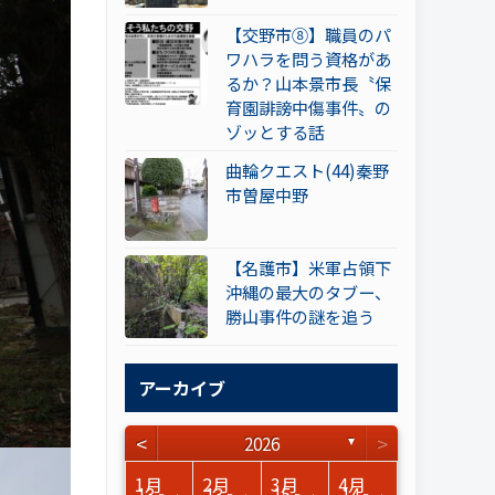
【交野市⑧】職員のパ
ワハラを問う資格があ
るか？山本景市長〝保
育園誹謗中傷事件〟の
ゾッとする話
曲輪クエスト(44)秦野
市曽屋中野
【名護市】米軍占領下
沖縄の最大のタブー、
勝山事件の謎を追う
アーカイブ
<
>
2026
▼
3月
3月
3月
3月
3月
3月
3月
3月
3月
3月
3月
3月
3月
3月
3月
3月
4月
4月
4月
4月
4月
4月
4月
4月
4月
4月
4月
4月
4月
4月
4月
4月
1月
2月
3月
4月
15
17
17
14
14
15
14
12
14
15
0
0
3
0
0
1
16
15
14
16
13
13
12
12
13
13
0
0
3
2
0
0
13
13
15
14