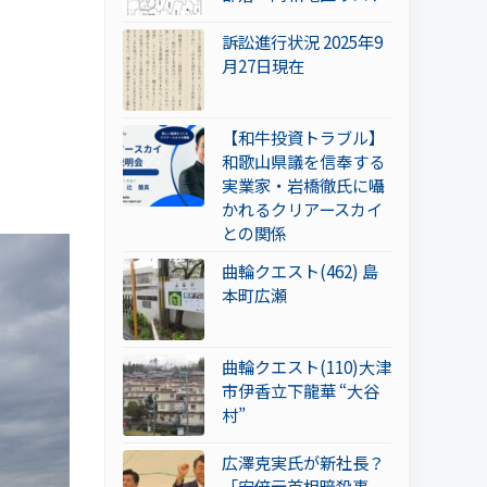
訴訟進行状況 2025年9
月27日現在
【和牛投資トラブル】
和歌山県議を信奉する
実業家・岩橋徹氏に囁
かれるクリアースカイ
との関係
曲輪クエスト(462) 島
本町広瀬
曲輪クエスト(110)大津
市伊香立下龍華 “大谷
村”
広澤克実氏が新社長？
「安倍元首相暗殺事