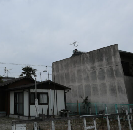
Posts
Posts
Posts
Posts
Posts
Posts
Posts
Posts
Posts
Posts
Posts
Posts
Posts
Posts
Posts
Post
Posts
Posts
Posts
Posts
Posts
Posts
Posts
Posts
Posts
Posts
Posts
Posts
Posts
Posts
Posts
Post
5月
5月
5月
5月
5月
5月
5月
5月
5月
5月
5月
5月
5月
5月
5月
5月
6月
6月
6月
6月
6月
6月
6月
6月
6月
6月
6月
6月
6月
6月
6月
6月
12
14
11
12
14
12
11
11
11
7
0
0
2
2
0
0
13
13
14
14
15
12
13
13
12
9
0
0
2
0
0
1
Posts
Posts
Posts
Posts
Posts
Posts
Posts
Posts
Posts
Posts
Posts
Posts
Posts
Posts
Posts
Posts
Posts
Posts
Posts
Posts
Posts
Posts
Posts
Posts
Posts
Posts
Posts
Posts
Posts
Posts
Posts
Post
9月
9月
9月
9月
9月
9月
9月
9月
9月
9月
9月
9月
9月
9月
9月
9月
10月
10月
10月
10月
10月
10月
10月
10月
10月
10月
10月
10月
10月
10月
10月
10月
15
13
16
16
14
13
12
12
13
12
0
0
4
2
1
1
15
19
16
13
17
12
13
14
13
11
0
0
7
2
0
1
Posts
Posts
Posts
Posts
Posts
Posts
Posts
Posts
Posts
Posts
Posts
Posts
Posts
Posts
Post
Post
Posts
Posts
Posts
Posts
Posts
Posts
Posts
Posts
Posts
Posts
Posts
Posts
Posts
Posts
Posts
Post