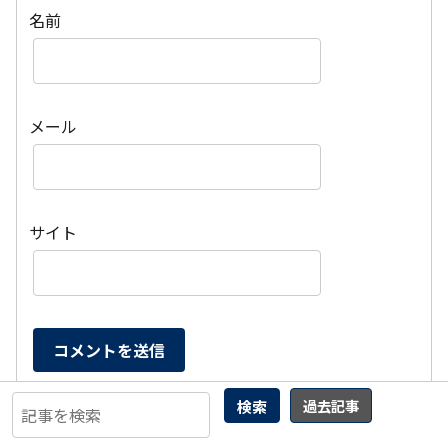
名前
メール
サイト
検索
過去記事
次の形式の画像を添付することができます：GIF,
PNG, JPG, JPEG