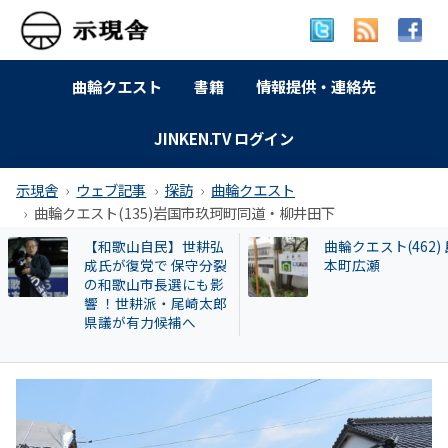
曲輪クエスト
書籍
情報提供・連絡先
JINKEN.TV ログイン
示現舎
ウェブ記事
探訪
曲輪クエスト
曲輪クエスト(135)岩国市玖珂町同道・柳井田下
曲輪クエスト(462) 島
広澤克実氏が新社
本町広瀬
「安倍元首相暗殺
件」で辞職した奈
本部長が再就職し
HESTA大倉に異変