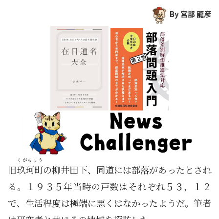
By 宮部 龍彦
くがちょう
旧
玖珂町
の柳井田下、同道には部落があったとされ
る。１９３５年当時の戸数はそれぞれ５３，１２
で、生活程度は極端に悪くはなかったようだ。筆者