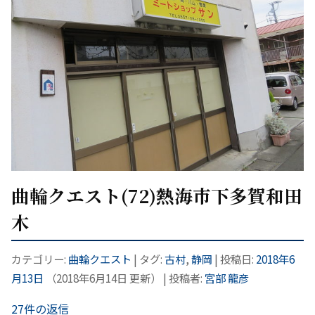
曲輪クエスト(72)熱海市下多賀和田
木
カテゴリー:
曲輪クエスト
| タグ:
古村
,
静岡
| 投稿日:
2018年6
月13日
（
2018年6月14日
更新）
|
投稿者:
宮部 龍彦
27件の返信