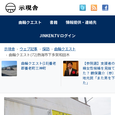
曲輪クエスト
書籍
情報提供・連絡先
JINKEN.TV ログイン
示現舎
ウェブ記事
探訪
曲輪クエスト
曲輪クエスト(72)熱海市下多賀和田木
【大阪市】日本の習慣
曲輪クエスト(461) 
を〝厄介者〟扱い「大
槻市春日町
阪市多文化共生指針」
で韓国化する公立学校