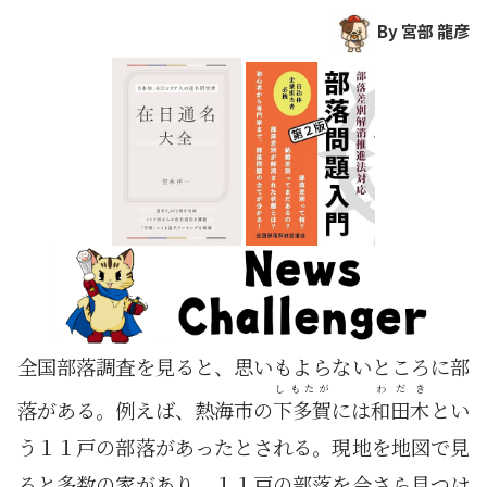
By 宮部 龍彦
全国部落調査を見ると、思いもよらないところに部
しもたが
わだき
落がある。例えば、熱海市の
下多賀
には
和田木
とい
う１１戸の部落があったとされる。現地を地図で見
ると多数の家があり、１１戸の部落を今さら見つけ